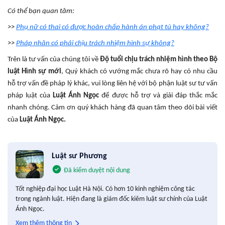
Có thể bạn quan tâm:
>>
Phụ nữ có thai có được hoãn chấp hành án phạt tù hay không?
>>
Pháp nhân có phải chịu trách nhiệm hình sự không?
Trên là tư vấn của chúng tôi về
Độ tuổi chịu trách nhiệm hình theo Bộ
luật Hình sự mới
, Q
uý khách có vướng mắc chưa rõ hay có nhu cầu
hỗ trợ vấn đề pháp lý khác, vui lòng liên hệ với bộ phận luật sư tư vấn
pháp luật của
Luật Ánh Ngọc
để được hỗ trợ và giải đáp thắc mắc
nhanh chóng. Cảm ơn quý khách hàng đã quan tâm theo dõi bài viết
của
Luật Ánh Ngọc.
Luật sư Phương
Đã kiểm duyệt nội dung
Tốt nghiệp đại học Luật Hà Nội. Có hơn 10 kinh nghiệm công tác
trong ngành luật. Hiện đang là giám đốc kiêm luật sư chính của Luật
Ánh Ngọc.
Xem thêm thông tin