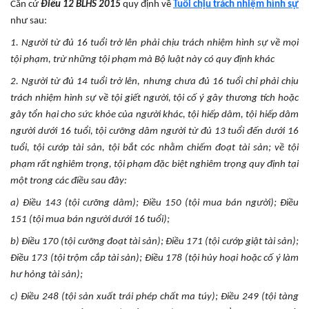
Căn cứ
Điều 12 BLHS 2015
quy định về
Tuổi chịu trách nhiệm hình sự
như sau:
1. Người từ đủ 16 tuổi trở lên phải chịu trách nhiệm hình sự về mọi
tội phạm, trừ những tội phạm mà Bộ luật này có quy định khác
2. Người từ đủ 14 tuổi trở lên, nhưng chưa đủ 16 tuổi chỉ phải chịu
trách nhiệm hình sự về tội giết người, tội cố ý gây thương tích hoặc
gây tổn hại cho sức khỏe của người khác, tội hiếp dâm, tội hiếp dâm
người dưới 16 tuổi, tội cưỡng dâm người từ đủ 13 tuổi đến dưới 16
tuổi, tội cướp tài sản, tội bắt cóc nhằm chiếm đoạt tài sản; về tội
phạm rất nghiêm trọng, tội phạm đặc biệt nghiêm trọng quy định tại
một trong các điều sau đây:
a) Điều 143 (tội cưỡng dâm); Điều 150 (tội mua bán người); Điều
151 (tội mua bán người dưới 16 tuổi);
b) Điều 170 (tội cưỡng đoạt tài sản); Điều 171 (tội cướp giật tài sản);
Điều 173 (tội trộm cắp tài sản); Điều 178 (tội hủy hoại hoặc cố ý làm
hư hỏng tài sản);
c) Điều 248 (tội sản xuất trái phép chất ma túy); Điều 249 (tội tàng