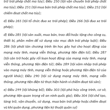
trữ trái phép chất ma túy); Điều 250 (tội vận chuyển trái phép chất
ma túy); Điều 251 (tội mua bán trái phép chất ma túy); Điều 252 (tội
chiếm đoạt chất ma túy);
d) Điều 265 (tội tổ chức đua xe trái phép); Điều 266 (tội đua xe trái
phép);
đ) Điều 285 (tội sản xuất, mua bán, trao đổi hoặc tặng cho công cụ,
thiết bị, phần mềm để sử dụng vào mục đích trái pháp luật); Điều
286 (tội phát tán chương trình tin học gây hại cho hoạt động của
mạng máy tính, mạng viễn thông, phương tiện điện tử); Điều 287
(tội cản trở hoặc gây rối loạn hoạt động của mạng máy tính, mạng
viễn thông, phương tiện điện tử); Điều 289 (tội xâm nhập trái phép
vào mạng máy tính, mạng viễn thông hoặc phương tiện điện tử của
người khác); Điều 290 (tội sử dụng mạng máy tính, mạng viễn
thông, phương tiện điện tử thực hiện hành vi chiếm đoạt tài sản);
e) Điều 299 (tội khủng bố); Điều 303 (tội phá hủy công trình, cơ sở,
phương tiện quan trọng về an ninh quốc gia); Điều 304 (tội chế tạo,
tàng trữ, vận chuyển, sử dụng, mua bán trái phép hoặc chiếm đoạt
vũ khí quân dụng, phương tiện kỹ thuật quân sự)