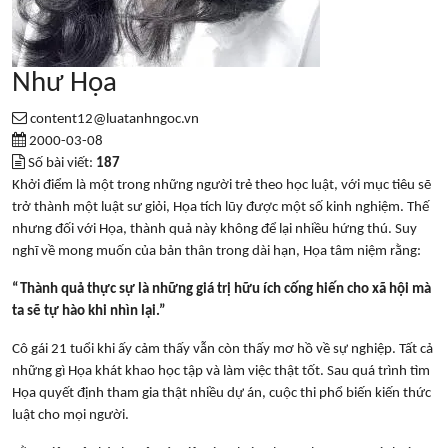
Như Họa
content12@luatanhngoc.vn
2000-03-08
Số bài viết:
187
Khởi điểm là một trong những người trẻ theo học luật, với mục tiêu sẽ
trở thành một luật sư giỏi, Họa tích lũy được một số kinh nghiệm. Thế
nhưng đối với Họa, thành quả này không để lại nhiều hứng thú. Suy
nghĩ về mong muốn của bản thân trong dài hạn, Họa tâm niệm rằng:
“Thành quả thực sự là những giá trị hữu ích cống hiến cho xã hội mà
ta sẽ tự hào khi nhìn lại.”
Cô gái 21 tuổi khi ấy cảm thấy vẫn còn thấy mơ hồ về sự nghiệp. Tất cả
những gì Họa khát khao học tập và làm việc thật tốt. Sau quá trình tìm
Họa quyết định tham gia thật nhiều dự án, cuộc thi phổ biến kiến thức
luật cho mọi người.