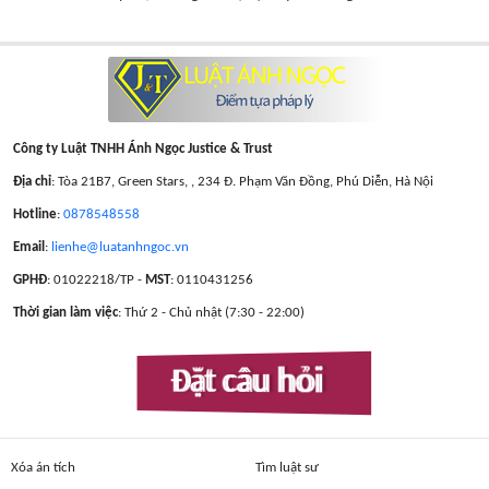
Công ty Luật TNHH Ánh Ngọc Justice & Trust
Địa chỉ
: Tòa 21B7, Green Stars, , 234 Đ. Phạm Văn Đồng, Phú Diễn, Hà Nội
Hotline
:
0878548558
Email
:
lienhe@luatanhngoc.vn
GPHĐ
: 01022218/TP -
MST
: 0110431256
Thời gian làm việc
: Thứ 2 - Chủ nhật (7:30 - 22:00)
Đặt câu hỏi
Xóa án tích
Tìm luật sư