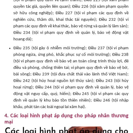
(tội vi phạm quy định về cạnh tranh); Điều 225 (tội xâm phạm
quyền tác giả, quyền liên quan); Điều 226 (tội xâm phạm quyền
sở hữu công nghiệp); Điều 227 (tội vi phạm các quy định về
nghiên cứu, thăm dò, khai thác tài nguyên); Điều 232 (tội vi
phạm các quy định về khai thác, bảo vệ rừng và quản lý lâm sản);
Điều 234 (tội vi phạm quy định về quản lý, bảo vệ động vật
hoang dã);
Điều 235 (tội gây ô nhiễm môi trường); Điều 237 (tội vi phạm
phòng ngừa, ứng phó, khắc phục sự cố môi trường); Điều 238
(tội vi phạm quy định về bảo vệ an toàn công trình thủy lợi, đê
điều và phòng, chống thiên tai; vi phạm quy định về bảo vệ bờ,
bãi sông); Điều 239 (tội đưa chất thải vào lãnh thổ Việt Nam);
Điều 242 (tội hủy hoại nguồn lợi thủy sản); Điều 243 (tội hủy
hoại rừng); Điều 244 (tội vi phạm quy định về quản lý, bảo vệ
động vật nguy cấp, quý, hiếm); Điều 245 (tội vi phạm các quy
định về quản lý khu bảo tồn thiên nhiên); Điều 246 (tội nhập
khẩu, phát tán các loài ngoại lai xâm hại).
4. Các loại hình phạt áp dụng cho pháp nhân thương
mại