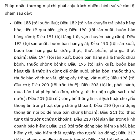
Pháp nhân thương mại chỉ phải chịu trách nhiệm hình sự về các tội
phạm sau đây:
Điều 188 (tội buôn lậu); Điều 189 (tội vận chuyển trái phép hàng
hóa, tiền tệ qua biên giới); Điều 190 (tội sản xuất, buôn bán
hàng cấm); Điều 191 (tội tàng trữ, vận chuyển hàng cấm); Điều
192 (tội sản xuất, buôn bán hàng giả); Điều 193 (tội sản xuất,
buôn bán hàng giả là lương thực, thực phẩm, phụ gia thực
phẩm); Điều 194 (tội sản xuất, buôn bán hàng giả là thuốc chữa
bệnh, thuốc phòng bệnh); Điều 195 (tội sản xuất, buôn bán
hàng giả là thức ăn dùng để chăn nuôi, phân bón, thuốc thú y,
thuốc bảo vệ thực vật, giống cây trồng, vật nuôi); Điều 196 (tội
đầu cơ); Điều 200 (tội trốn thuế); Điều 203 (tội in, phát hành,
mua bán trái phép hóa đơn, chứng từ thu nộp ngân sách nhà
nước); Điều 209 (tội cố ý công bố thông tin sai lệch hoặc che giấu
thông tin trong hoạt động chứng khoán); Điều 210 (tội sử dụng
thông tin nội bộ để mua bán chứng khoán); Điều 211 (tội thao
túng thị trường chứng khoán); Điều 213 (tội gian lận trong kinh
doanh bảo hiểm); Điều 216 (tội trốn đóng bảo hiểm xã hội, bảo
hiểm y tế, bảo hiểm thất nghiệp cho người lao động); Điều 217