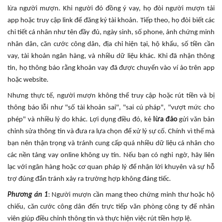
lừa người mượn. Khi người đó đồng ý vay, họ đòi người mượn tải
app hoặc truy cập link để đăng ký tài khoản. Tiếp theo, họ đòi biết các
chi tiết cá nhân như tên đầy đủ, ngày sinh, số phone, ảnh chứng minh
nhân dân, căn cước công dân, địa chỉ hiện tại, hộ khẩu, số tiền cần
vay, tài khoản ngân hàng, và nhiều dữ liệu khác. Khi đã nhận thông
tin, họ thông báo rằng khoản vay đã được chuyển vào ví ảo trên app
hoặc website.
Nhưng thực tế, người mượn không thể truy cập hoặc rút tiền và bị
thông báo lỗi như "số tài khoản sai", "sai cú pháp", "vượt mức cho
phép" và nhiều lý do khác. Lợi dụng điều đó, kẻ
lừa đảo
gửi văn bản
chỉnh sửa thông tin và đưa ra lựa chọn để xử lý sự cố. Chính vì thế mà
bạn nên thận trọng và tránh cung cấp quá nhiều dữ liệu cá nhân cho
các nền tảng vay online không uy tín. Nếu bạn có nghi ngờ, hãy liên
lạc với ngân hàng hoặc cơ quan pháp lý để nhận lời khuyên và sự hỗ
trợ đúng đắn tránh xảy ra trường hợp không đáng tiếc.
Phương án 1
: Người mượn cần mang theo chứng minh thư hoặc hộ
chiếu, căn cước công dân đến trực tiếp văn phòng công ty để nhân
viên giúp điều chỉnh thông tin và thực hiện việc rút tiền hợp lệ.