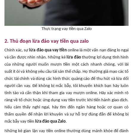
Thực trạng vay tiền qua Zalo
2. Thủ đoạn lừa đảo vay tiền qua zalo
Chính xác, sự
lừa đảo qua vay tiền
online là một vấn nạn đáng lo ngại
và cần được nhìn nhận. Những kẻ
lừa đảo
thường lợi dụng tình hình
của những người muốn mượn tiền một cách nhanh chóng, với lãi
suất ít ỏi và không yêu cầu tài sản thế chấp. Họ thường giả mạo các tổ
chức tài chính và dùng các hình thức quảng cáo để thu hút và lừa dối
người cần vay. Để không bị mắc bẫy, tôi khuyến khích bạn hãy luôn
tỉnh táo và cẩn thận khi tham gia vay mượn online. Hãy xác minh rõ
ràng về tổ chức hoặc ứng dụng vay tiền trước khi tiến hành giao dịch.
Nếu cảm thấy nghi ngại, hãy tìm đến ngân hàng hoặc cơ quan có
thẩm quyền để nhận lời khuyên và sự hỗ trợ đúng đắn để không bị
mắc bẫy vay tiền
lừa đảo qua Zalo
.
Những kẻ gian lận vay tiền online thường dùng mánh khóe để đánh