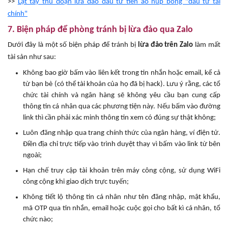
>>
Lật tẩy thủ đoạn lừa đảo đầu tư tiền ảo núp bóng "đầu tư tài
chính"
7. Biện pháp để phòng tránh bị lừa đảo qua Zalo
Dưới đây là một số biện pháp để tránh bị
lừa đảo trên Zalo
làm mất
tài sản như sau:
Không bao giờ bấm vào liên kết trong tin nhắn hoặc email, kể cả
từ bạn bè (có thể tài khoản của họ đã bị hack). Lưu ý rằng, các tổ
chức tài chính và ngân hàng sẽ không yêu cầu bạn cung cấp
thông tin cá nhân qua các phương tiện này. Nếu bấm vào đường
link thì cần phải xác minh thông tin xem có đúng sự thật không;
Luôn đăng nhập qua trang chính thức của ngân hàng, ví điện tử.
Điền địa chỉ trực tiếp vào trình duyệt thay vì bấm vào link từ bên
ngoài;
Hạn chế truy cập tài khoản trên máy công cộng, sử dụng WiFi
công cộng khi giao dịch trực tuyến;
Không tiết lộ thông tin cá nhân như tên đăng nhập, mật khẩu,
mã OTP qua tin nhắn, email hoặc cuộc gọi cho bất kì cá nhân, tổ
chức nào;