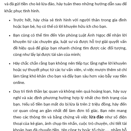
và đã gửi tiền cho kẻ lừa đảo, hãy tuân theo những hướng dẫn sau để
khắc phục tình hình.
Trước hết, hãy chia sẻ tình hình với người thân trong gia đình
hoặc bạn bè, họ có thể có lời khuyên hữu ích cho bạn.
Bạn cũng có thể tìm đến Văn phòng Luật Ánh Ngọc để nhận lời
khuyên từ các chuyên gia, luật sư và được hỗ trợ giải quyết vấn
đề hiệu quả để giúp bạn nhanh chóng tìm được các đối tượng,
cũng như lấy lại được tài sản của mình;
Hãy chắc chắn rằng bạn không nên tiếp tục lắng nghe lời khuyên
hoặc sự thuyết phục từ các tư vấn viên, vì việc mượn thêm sẽ chỉ
làm tăng khó khăn cho bạn và đẩy bạn sâu hơn vào bẫy vay tiền
online.
Duy trì tinh thần lạc quan và không nên quá hoảng loạn, hãy suy
nghĩ và xác định phương hướng hợp lý nhất cho tình trạng của
bạn. Nếu số tiền bạn mất do bị lừa là trên 2 triệu đồng, hãy đến
cơ quan công an gần nhất để làm đơn tố giác. Bạn nên mang
theo các thông tin và bằng chứng về việc
lừa đảo
như số điện
thoại của kẻ gian, ảnh chụp tin nhắn, cuộc trò chuyện, chi tiết tài
khoản bạn đã chuyển tiền, tên công ty hoặc tổ chức,... nhằm hỗ