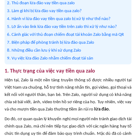
2. Thủ đoạn lừa đảo vay tiền qua zalo
3. Làm gì khi bị lừa đảo vay tiền qua zalo?
4. Hành vi lừa đảo vay tiền qua zalo bị xử lý như thế nào?
5. Lỡ ấn vào link lừa đảo vay tiền trên zalo thì xử lý như nào?
6. Cảnh giác với thủ đoạn chiếm đoạt tài khoản Zalo bằng mã QR
7. Biện pháp để phòng tránh bị lừa đảo qua Zalo
8. Những điều cần lưu ý khi sử dụng Zalo
9. Vụ việc lừa đảo Zalo nhằm chiếm đoạt tài sản
1. Thực trạng của việc vay tiền qua zalo
Hiện tại, Zalo là một nền tảng truyền thông số được nhiều người tại
Việt Nam ưa chuộng, hỗ trợ tính năng nhắn tin, gọi video, gọi thoại và
kết nối với người thân, bạn bè. Trên Zalo, người sử dụng có khả năng
chia sẻ bài viết, ảnh, video trên hồ sơ riêng của họ. Tuy nhiên, việc vay
và cho mượn tiền qua Zalo thường tiềm ẩn rủi ro
lừa đảo.
Do đó, cơ quan quản lý khuyến nghị mọi người nên tránh giao dịch tài
chính qua Zalo, mà chỉ nên tiếp tục giao dịch với các ngân hàng hay tổ
chức tín dụng uy tín để đảm bảo quy trình chuẩn. Mặc dù đã có cảnh