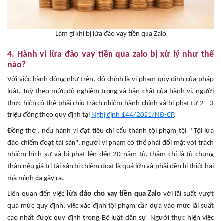
Làm gì khi bị lừa đảo vay tiền qua Zalo
4. Hành vi lừa đảo vay tiền qua zalo bị xử lý như thế
nào?
Với việc hành động như trên, đó chính là vi phạm quy định của pháp
luật. Tuỳ theo mức độ nghiêm trọng và bản chất của hành vi, người
thực hiện có thể phải chịu trách nhiệm hành chính và bị phạt từ 2 - 3
triệu đồng theo quy định tại
Nghị định 144/2021/NĐ-CP
.
Đồng thời, nếu hành vi đạt tiêu chí cấu thành tội phạm tội "Tội lừa
đảo chiếm đoạt tài sản", người vi phạm có thể phải đối mặt với trách
nhiệm hình sự và bị phạt lên đến 20 năm tù, thậm chí là tù chung
thân nếu giá trị tài sản bị chiếm đoạt là quá lớn và phải đền bị thiệt hại
mà mình đã gây ra.
Liên quan đến việc
lừa đảo cho vay tiền qua Zalo
với lãi suất vượt
quá mức quy định, việc xác định tội phạm cần dựa vào mức lãi suất
cao nhất được quy định trong Bộ luật dân sự. Người thực hiện việc