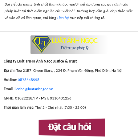
Bài viết chỉ mang tính chất tham khảo, người viết áp dụng các quy định của
pháp luật tại thời điểm nghiên cứu viết bài. Trường hợp cần giải đáp thắc mắc
về vấn đề có liên quan, vui lòng
Liên hệ
trực tiếp với chúng tôi.
Công ty Luật TNHH Ánh Ngọc Justice & Trust
Địa chỉ
: Tòa 21B7, Green Stars, , 234 Đ. Phạm Văn Đồng, Phú Diễn, Hà Nội
Hotline
:
0878548558
Email
:
lienhe@luatanhngoc.vn
GPHĐ
: 01022218/TP -
MST
: 0110431256
Thời gian làm việc
: Thứ 2 - Chủ nhật (7:30 - 22:00)
Đặt câu hỏi