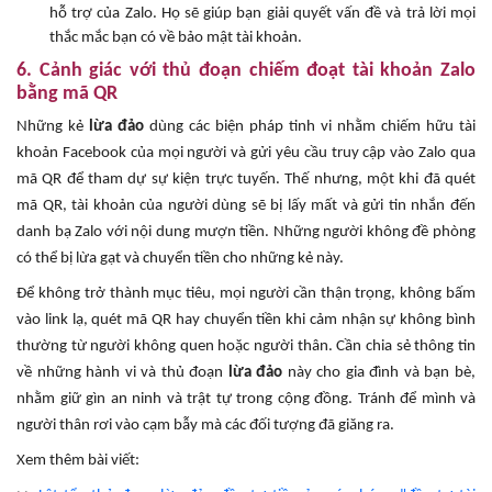
hỗ trợ của Zalo. Họ sẽ giúp bạn giải quyết vấn đề và trả lời mọi
thắc mắc bạn có về bảo mật tài khoản.
6. Cảnh giác với thủ đoạn chiếm đoạt tài khoản Zalo
bằng mã QR
Những kẻ
lừa đảo
dùng các biện pháp tinh vi nhằm chiếm hữu tài
khoản Facebook của mọi người và gửi yêu cầu truy cập vào Zalo qua
mã QR để tham dự sự kiện trực tuyến. Thế nhưng, một khi đã quét
mã QR, tài khoản của người dùng sẽ bị lấy mất và gửi tin nhắn đến
danh bạ Zalo với nội dung mượn tiền. Những người không đề phòng
có thể bị lừa gạt và chuyển tiền cho những kẻ này.
Để không trở thành mục tiêu, mọi người cần thận trọng, không bấm
vào link lạ, quét mã QR hay chuyển tiền khi cảm nhận sự không bình
thường từ người không quen hoặc người thân. Cần chia sẻ thông tin
về những hành vi và thủ đoạn
lừa đảo
này cho gia đình và bạn bè,
nhằm giữ gìn an ninh và trật tự trong cộng đồng. Tránh để mình và
người thân rơi vào cạm bẫy mà các đối tượng đã giăng ra.
Xem thêm bài viết: