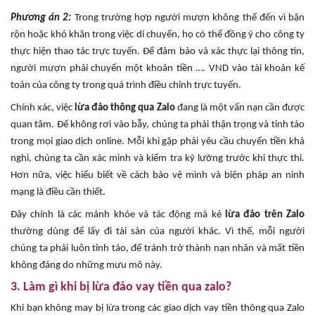
Phương án 2:
Trong trường hợp người mượn không thể đến vì bận
rộn hoặc khó khăn trong việc di chuyển, họ có thể đồng ý cho công ty
thực hiện thao tác trực tuyến. Để đảm bảo và xác thực lại thông tin,
người mượn phải chuyển một khoản tiền …. VND vào tài khoản kế
toán của công ty trong quá trình điều chỉnh trực tuyến.
Chính xác, việc
lừa đảo thông qua Zalo
đang là một vấn nạn cần được
quan tâm. Để không rơi vào bẫy, chúng ta phải thận trọng và tỉnh táo
trong mọi giao dịch online. Mỗi khi gặp phải yêu cầu chuyển tiền khả
nghi, chúng ta cần xác minh và kiểm tra kỹ lưỡng trước khi thực thi.
Hơn nữa, việc hiểu biết về cách bảo vệ mình và biện pháp an ninh
mạng là điều cần thiết.
Đây chính là các mánh khóe và tác động mà kẻ
lừa đảo trên Zalo
thường dùng để lấy đi tài sản của người khác. Vì thế, mỗi người
chúng ta phải luôn tỉnh táo, để tránh trở thành nạn nhân và mất tiền
không đáng do những mưu mô này.
3. Làm gì khi bị lừa đảo vay tiền qua zalo?
Khi bạn không may bị lừa trong các giao dịch vay tiền thông qua Zalo