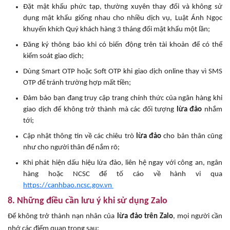
Đặt mật khẩu phức tạp, thường xuyên thay đổi và không sử
dụng mật khẩu giống nhau cho nhiều dịch vụ, Luật Ánh Ngọc
khuyến khích Quý khách hàng 3 tháng đổi mật khẩu một lần;
Đăng ký thông báo khi có biến động trên tài khoản để có thể
kiểm soát giao dịch;
Dùng Smart OTP hoặc Soft OTP khi giao dịch online thay vì SMS
OTP để tránh trường hợp mất tiền;
Đảm bảo bạn đang truy cập trang chính thức của ngân hàng khi
giao dịch để không trở thành mà các đối tượng
lừa đảo
nhắm
tới;
Cập nhật thông tin về các chiêu trò
lừa đảo
cho bản thân cũng
như cho người thân để nắm rõ;
Khi phát hiện dấu hiệu lừa đảo, liên hệ ngay với công an, ngân
hàng hoặc NCSC để tố cáo về hành vi qua
https://canhbao.ncsc.gov.vn
8. Những điều cần lưu ý khi sử dụng Zalo
Để không trở thành nạn nhân của
lừa đảo trên Zalo
, mọi người cần
nhớ các điểm quan trọng sau: