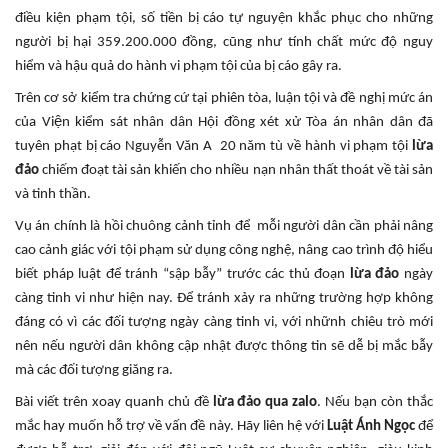
điều kiện phạm tội, số tiền bị cáo tự nguyện khắc phục cho những
người bị hại 359.200.000 đồng, cũng như tính chất mức độ nguy
hiểm và hậu quả do hành vi phạm tội của bị cáo gây ra.
Trên cơ sở kiểm tra chứng cứ tại phiên tòa, luận tội và đề nghị mức án
của Viện kiểm sát nhân dân Hội đồng xét xử Tòa án nhân dân đã
tuyên phạt bị cáo Nguyễn Văn A 20 năm tù về hành vi phạm tội
lừa
đảo
chiếm đoạt tài sản khiến cho nhiều nạn nhân thất thoát về tài sản
và tinh thần.
Vụ án chính là hồi chuông cảnh tỉnh để mỗi người dân cần phải nâng
cao cảnh giác với tội phạm sử dụng công nghệ, nâng cao trình độ hiểu
biết pháp luật để tránh “sập bẫy” trước các thủ đoạn
lừa đảo
ngày
càng tinh vi như hiện nay. Để tránh xảy ra những trường hợp không
đáng có vì các đối tượng ngày càng tinh vi, với nhữnh chiêu trò mới
nên nếu người dân không cập nhật được thông tin sẽ dễ bị mắc bẫy
mà các đối tượng giăng ra.
Bài viết trên xoay quanh chủ đề
lừa đảo qua zalo
. Nếu bạn còn thắc
mắc hay muốn hỗ trợ về vấn đề này. Hãy liên hệ với
Luật Ánh Ngọc
để