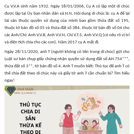
Cụ V.V.A sinh năm 1932. Ngày 18/01/2006, Cụ A có lập một di chúc
được lập tại Ủy ban nhân dân xã H.N. Nội dung di chúc là: cụ A để lại
tài sản thuộc quyền sử dụng của mình bao gồm thửa đất số 195,
thuộc tờ bản đồ số 05 và thửa đất số 384, thuộc tờ bản đồ số 04 cho
các Anh/Chị: Anh V.V.B, Anh V.V.N, Chị V.T.S, Anh V.V.Q (có nêu rõ vị trí
và diện tích chia cho các con). Năm 2017 cụ A mất đi.
Ngày 28/11/2020, anh T (người không có tên trong di chúc) gửi cho
Luật sư bản chụp giấy chứng nhận quyền sử dụng đất số AH 754***,
thửa đất số 3**, tờ bản đồ số 4. Anh T muốn biết: Thủ tục để anh T có
thể chia đất theo di chúc này và giấy tờ anh T cần chuẩn bị? Tìm hiểu
ngay!