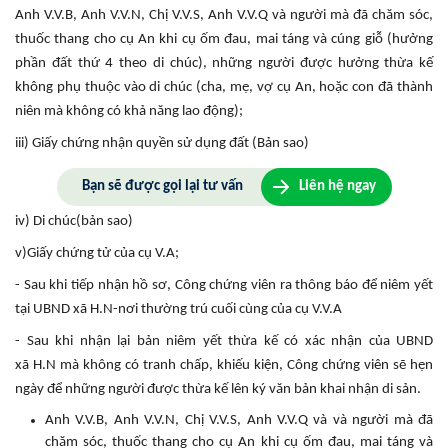
Anh V.V.B, Anh V.V.N, Chị V.V.S, Anh V.V.Q và người mà đã chăm sóc,
thuốc thang cho cụ An khi cụ ốm đau, mai táng và cúng giỗ (hưởng
phần đất thứ 4 theo di chúc), những người được hưởng thừa kế
không phụ thuộc vào di chúc (cha, mẹ, vợ cụ An, hoặc con đã thành
niên mà không có khả năng lao động);
iii) Giấy chứng nhận quyền sử dụng đất (Bản sao)
Bạn sẽ được gọi lại tư vấn
Liên hệ ngay
iv) Di chúc(bản sao)
v)Giấy chứng tử của cụ V.A;
- Sau khi tiếp nhận hồ sơ, Công chứng viên ra thông báo để niêm yết
tại UBND xã H.N-nơi thường trú cuối cùng của cụ V.V.A
- Sau khi nhận lại bản niêm yết thừa kế có xác nhận của UBND
xã H.N mà không có tranh chấp, khiếu kiện, Công chứng viên sẽ hẹn
ngày để những người được thừa kế lên ký văn bản khai nhận di sản.
Anh V.V.B, Anh V.V.N, Chị V.V.S, Anh V.V.Q và và người mà đã
chăm sóc, thuốc thang cho cụ An khi cụ ốm đau, mai táng và