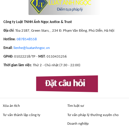
Công ty Luật TNHH Ánh Ngọc Justice & Trust
Địa chỉ
: Tòa 21B7, Green Stars, , 234 Đ. Phạm Văn Đồng, Phú Diễn, Hà Nội
Hotline
:
0878548558
Email
:
lienhe@luatanhngoc.vn
GPHĐ
: 01022218/TP -
MST
: 0110431256
Thời gian làm việc
: Thứ 2 - Chủ nhật (7:30 - 22:00)
Đặt câu hỏi
Xóa án tích
Tìm luật sư
Tư vấn thành lập công ty
Tư vấn pháp lý thường xuyên cho
Doanh nghiệp