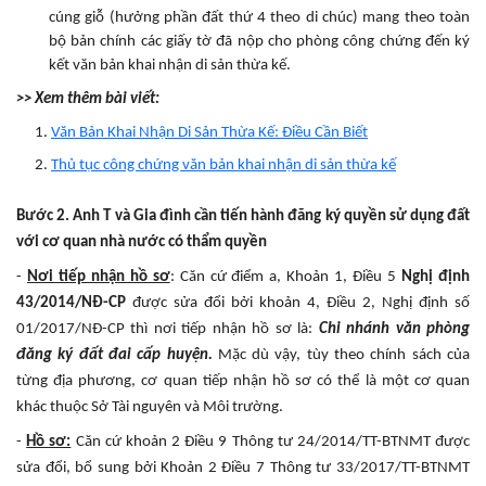
cúng giỗ (hưởng phần đất thứ 4 theo di chúc) mang theo toàn
bộ bản chính các giấy tờ đã nộp cho phòng công chứng đến ký
kết văn bản khai nhận di sản thừa kế.
>> Xem thêm bài viết:
Văn Bản Khai Nhận Di Sản Thừa Kế: Điều Cần Biết
Thủ tục công chứng văn bản khai nhận di sản thừa kế
Bước 2.
Anh
T
và
Gia đình cần
tiến hành đăng ký quyền sử dụng đất
với cơ quan nhà nước có thẩm quyền
-
Nơi tiếp nhận hồ sơ
: Căn cứ điểm a, Khoản 1, Điều 5
Nghị định
43/2014/NĐ-CP
được sửa đổi bởi khoản 4, Điều 2, Nghị định số
01/2017/NĐ-CP thì nơi tiếp nhận hồ sơ là:
Chi nhánh văn phòng
đăng ký đất đai
cấ
p huyện
.
Mặc dù vậy, tùy theo chính sách của
từng địa phương, cơ quan tiếp nhận hồ sơ có thể là một cơ quan
khác thuộc Sở Tài nguyên và Môi trường.
-
Hồ sơ:
Căn cứ khoản 2 Điều 9 Thông tư 24/2014/TT-BTNMT được
sửa đổi, bổ sung bởi Khoản 2 Điều 7 Thông tư 33/2017/TT-BTNMT