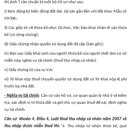
thì Anh T cần chuẩn bị một bộ hồ sơ như sau:
i) Đơn đăng ký biến động đất đai, tài sản gắn liền với đất theo Mẫu số
09/ĐK;
ii) Các giấy tờ về thừa kế như: Di chúc, Văn bản khai nhận di sản thừa
kế (có công chứng);
iii) Giấy chứng nhận quyền sử dụng đất đã cấp (bản gốc);
iv) Bản sao Giấy khai sinh của người thừa kế của người chết làm cơ sở
miễn nộp nghĩa vụ tài chính (thuế thu nhập cá nhân).
v) Giấy chứng tử của cụ V.A;
vi) Tờ khai nộp thuế chuyển quyền sử dụng đất và Tờ khai nộp lệ phí
trước bạ nhà đất.
- Nghĩa vụ tài chính
: Căn cứ vào hồ sơ, cơ quan quản lý nhà ở sẽ kiểm
tra, xác định vị trí thửa đất và gửi cho cơ quan thuế để xác định nghĩa
vụ tài chính.
Căn cứ khoản 4, Điều 4, Luật thuế thu nhập cá nhân năm 2007 về
thu nhập được miễn thuế thì
:
“4. Thu nhập từ nhận thừa kế, quà