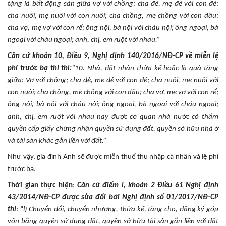
tặng là bất động sản giữa vợ với chồng; cha đẻ, mẹ đẻ với con đẻ;
cha nuôi, mẹ nuôi với con nuôi; cha chồng, mẹ chồng với con dâu;
cha vợ, mẹ vợ với con rể; ông nội, bà nội với cháu nội; ông ngoại, bà
ngoại với cháu ngoại; anh, chị, em ruột với nhau.”
Căn cứ khoản 10, Điều 9, Nghị định 140/2016/NĐ-CP về miễn lệ
phí trước bạ thì thì:
“10. Nhà, đất nhận thừa kế hoặc là quà tặng
giữa: Vợ với chồng; cha đẻ, mẹ đẻ với con đẻ; cha nuôi, mẹ nuôi với
con nuôi; cha chồng, mẹ chồng với con dâu; cha vợ, mẹ vợ với con rể;
ông nội, bà nội với cháu nội; ông ngoại, bà ngoại với cháu ngoại;
anh, chị, em ruột với nhau nay được cơ quan nhà nước có thẩm
quyền cấp giấy chứng nhận quyền sử dụng đất, quyền sở hữu nhà ở
và tài sản khác gắn liền với đất.”
Như vậy, gia đình Anh sẽ được miễn thuế thu nhập cá nhân và lệ phí
trước bạ.
Thời gian thực hiện
:
Căn cứ điểm l, khoản 2 Điều 61 Nghị định
43/2014/NĐ-CP được sửa đổi bởi Nghị định số 01/2017/NĐ-CP
thì
: “
l) Chuyển đổi, chuyển nhượng, thừa kế, tặng cho, đăng ký góp
vốn bằng quyền sử dụng đất, quyền sở hữu tài sản gắn liền với đất