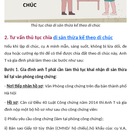
Thủ tục chia di sản thừa kế theo di chúc
2. Tư vấn thủ tục chia
di sản thừa kế theo di chúc
Nếu khi lập di chúc, cụ A minh mẫn, sáng suốt, không bị lừa dối, đe
dọa hoặc cưỡng ép thì để có thể được chia đất theo di chúc này, Anh
T và gia đình phải làm theo các bước như sau:
Bước 1. Gia đình anh
T
phải
cần
làm thủ tục khai nhận di sản
thừa
kế
tại
văn
phòng công chứng:
-
Nơi tiếp nhận hồ sơ
: Văn Phòng công chứng trên địa bàn thành phố
Hà Nội
-
Hồ sơ
: Căn cứ Điều 40 Luật Công chứng năm 2014 thì Anh T và gia
đình nộp một bộ hồ sơ như sau cho công chứng viên:
i) Phiếu yêu cầu công chứng (làm tại phòng công chứng);
ii) Bản sao Giấy tờ tùy thân (CMND/ hộ chiếu),hộ khẩu của: cụ V.A,