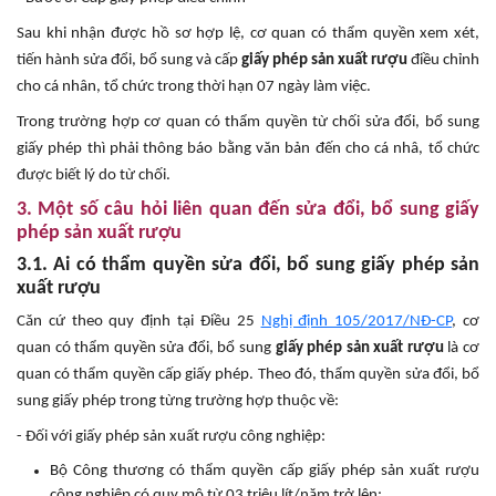
Sau khi nhận được hồ sơ hợp lệ, cơ quan có thẩm quyền xem xét,
tiến hành sửa đổi, bổ sung và cấp
giấy phép sản xuất rượu
điều chỉnh
cho cá nhân, tổ chức trong thời hạn 07 ngày làm việc.
Trong trường hợp cơ quan có thẩm quyền từ chối sửa đổi, bổ sung
giấy phép thì phải thông báo bằng văn bản đến cho cá nhâ, tổ chức
được biết lý do từ chối.
3. Một số câu hỏi liên quan đến sửa đổi, bổ sung giấy
phép sản xuất rượu
3.1. Ai có thẩm quyền sửa đổi, bổ sung giấy phép sản
xuất rượu
Căn cứ theo quy định tại Điều 25
Nghị định 105/2017/NĐ-CP
, cơ
quan có thẩm quyền sửa đổi, bổ sung
giấy phép sản xuất rượu
là cơ
quan có thẩm quyền cấp giấy phép. Theo đó, thẩm quyền sửa đổi, bổ
sung giấy phép trong từng trường hợp thuộc về:
- Đối với giấy phép sản xuất rượu công nghiệp:
Bộ Công thương có thẩm quyền cấp giấy phép sản xuất rượu
công nghiệp có quy mô từ 03 triệu lít/năm trở lên;