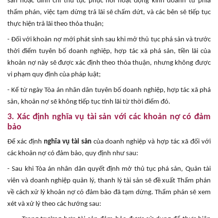
sản hoặc đình chỉ thủ tục phục hồi hoạt động kinh doanh từ phía
thẩm phán, việc tạm dừng trả lãi sẽ chấm dứt, và các bên sẽ tiếp tục
thực hiện trả lãi theo thỏa thuận;
- Đối với khoản nợ mới phát sinh sau khi mở thủ tục phá sản và trước
thời điểm tuyên bố doanh nghiệp, hợp tác xã phá sản, tiền lãi của
khoản nợ này sẽ được xác định theo thỏa thuận, nhưng không được
vi phạm quy định của pháp luật;
- Kể từ ngày Tòa án nhân dân tuyên bố doanh nghiệp, hợp tác xã phá
sản, khoản nợ sẽ không tiếp tục tính lãi từ thời điểm đó.
3. Xác định nghĩa vụ tài sản với các khoản nợ có đảm
bảo
Để xác định
nghĩa vụ tài sản
của doanh nghiệp và hợp tác xã đối với
các khoản nợ có đảm bảo, quy định như sau:
- Sau khi Tòa án nhân dân quyết định mở thủ tục phá sản, Quản tài
viên và doanh nghiệp quản lý, thanh lý tài sản sẽ đề xuất Thẩm phán
về cách xử lý khoản nợ có đảm bảo đã tạm dừng. Thẩm phán sẽ xem
xét và xử lý theo các hướng sau: