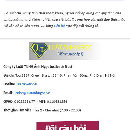
Bài viết chỉ mang tính chất tham khảo, người viết áp dụng các quy định của
pháp luật tại thời điểm nghiên cứu viết bài. Trường hợp cần giải đáp thắc mắc
về vấn đề có liên quan, vui lòng
Liên hệ
trực tiếp với chúng tôi.
Công ty Luật TNHH Ánh Ngọc Justice & Trust
Địa chỉ
: Tòa 21B7, Green Stars, , 234 Đ. Phạm Văn Đồng, Phú Diễn, Hà Nội
Hotline
:
0878548558
Email
:
lienhe@luatanhngoc.vn
GPHĐ
: 01022218/TP -
MST
: 0110431256
Thời gian làm việc
: Thứ 2 - Chủ nhật (7:30 - 22:00)
Đặt câu hỏi