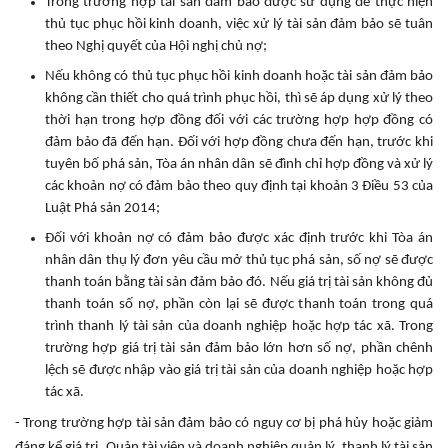
Trong trường hợp tài sản đảm bảo được sử dụng để thực hiện
thủ tục phục hồi kinh doanh, việc xử lý tài sản đảm bảo sẽ tuân
theo Nghị quyết của Hội nghị chủ nợ;
Nếu không có thủ tục phục hồi kinh doanh hoặc tài sản đảm bảo
không cần thiết cho quá trình phục hồi, thì sẽ áp dụng xử lý theo
thời hạn trong hợp đồng đối với các trường hợp hợp đồng có
đảm bảo đã đến hạn. Đối với hợp đồng chưa đến hạn, trước khi
tuyên bố phá sản, Tòa án nhân dân sẽ đình chỉ hợp đồng và xử lý
các khoản nợ có đảm bảo theo quy định tại khoản 3 Điều 53 của
Luật Phá sản 2014;
Đối với khoản nợ có đảm bảo được xác định trước khi Tòa án
nhân dân thụ lý đơn yêu cầu mở thủ tục phá sản, số nợ sẽ được
thanh toán bằng tài sản đảm bảo đó. Nếu giá trị tài sản không đủ
thanh toán số nợ, phần còn lại sẽ được thanh toán trong quá
trình thanh lý tài sản của doanh nghiệp hoặc hợp tác xã. Trong
trường hợp giá trị tài sản đảm bảo lớn hơn số nợ, phần chênh
lệch sẽ được nhập vào giá trị tài sản của doanh nghiệp hoặc hợp
tác xã.
- Trong trường hợp tài sản đảm bảo có nguy cơ bị phá hủy hoặc giảm
đáng kể giá trị, Quản tài viên và doanh nghiệp quản lý, thanh lý tài sản