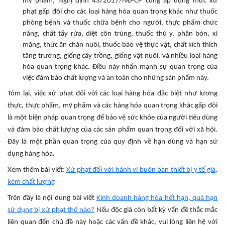
mỹ phẩm, Nghị định 43/2017/NĐ-CP cũng áp dụng mức xử
phạt gấp đôi cho các loại hàng hóa quan trọng khác như thuốc
phòng bệnh và thuốc chữa bệnh cho người, thực phẩm chức
năng, chất tẩy rửa, diệt côn trùng, thuốc thú y, phân bón, xi
măng, thức ăn chăn nuôi, thuốc bảo vệ thực vật, chất kích thích
tăng trưởng, giống cây trồng, giống vật nuôi, và nhiều loại hàng
hóa quan trọng khác. Điều này nhấn mạnh sự quan trọng của
việc đảm bảo chất lượng và an toàn cho những sản phẩm này.
Tóm lại, việc xử phạt đối với các loại hàng hóa đặc biệt như lương
thực, thực phẩm, mỹ phẩm và các hàng hóa quan trọng khác gấp đôi
là một biện pháp quan trọng để bảo vệ sức khỏe của người tiêu dùng
và đảm bảo chất lượng của các sản phẩm quan trọng đối với xã hội.
Đây là một phần quan trọng của quy định về hạn dùng và hạn sử
dụng hàng hóa.
Xem thêm bài viết:
Xử phạt đối với hành vi buôn bán thiết bị y tế giả,
kém chất lượng
Trên đây là nội dung bài viết
Kinh doanh hàng hóa hết hạn, quá hạn
sử dụng bị xử phạt thế nào?
Nếu độc giả còn bất kỳ vấn đề thắc mắc
liên quan đến chủ đề này hoặc các vấn đề khác, vui lòng liên hệ với