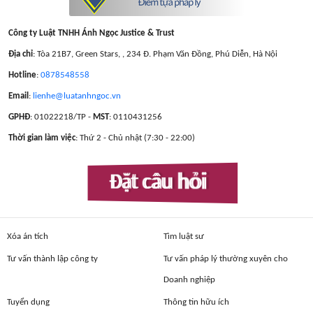
Công ty Luật TNHH Ánh Ngọc Justice & Trust
Địa chỉ
: Tòa 21B7, Green Stars, , 234 Đ. Phạm Văn Đồng, Phú Diễn, Hà Nội
Hotline
:
0878548558
Email
:
lienhe@luatanhngoc.vn
GPHĐ
: 01022218/TP -
MST
: 0110431256
Thời gian làm việc
: Thứ 2 - Chủ nhật (7:30 - 22:00)
Đặt câu hỏi
Xóa án tích
Tìm luật sư
Tư vấn thành lập công ty
Tư vấn pháp lý thường xuyên cho
Doanh nghiệp
Tuyển dụng
Thông tin hữu ích