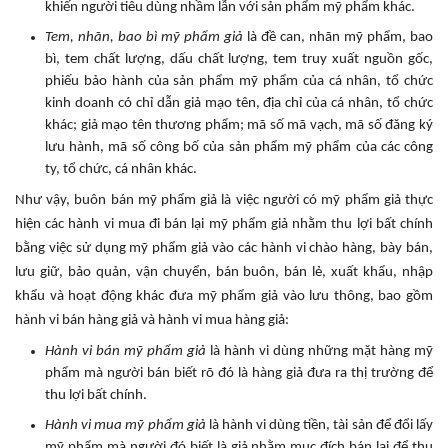
khiến người tiêu dùng nhầm lẫn với sản phẩm mỹ phẩm khác.
Tem, nhãn, bao bì mỹ phẩm giả
là đề can, nhãn mỹ phẩm, bao
bì, tem chất lượng, dấu chất lượng, tem truy xuất nguồn gốc,
phiếu bảo hành của sản phẩm mỹ phẩm của cá nhân, tổ chức
kinh doanh có chỉ dẫn giả mạo tên, địa chỉ của cá nhân, tổ chức
khác; giả mạo tên thương phẩm; mã số mã vạch, mã số đăng ký
lưu hành, mã số công bố của sản phẩm mỹ phẩm của các công
ty, tổ chức, cá nhân khác.
Như vậy, buôn bán mỹ phẩm giả là việc người có mỹ phẩm giả thực
hiện các hành vi mua đi bán lại mỹ phẩm giả nhằm thu lợi bất chính
bằng việc sử dụng mỹ phẩm giả vào các hành vi chào hàng, bày bán,
lưu giữ, bảo quản, vận chuyển, bán buôn, bán lẻ, xuất khẩu, nhập
khẩu và hoạt động khác đưa mỹ phẩm giả vào lưu thông, bao gồm
hành vi bán hàng giả và hành vi mua hàng giả:
Hành vi bán mỹ phẩm giả
là hành vi dùng những mặt hàng mỹ
phẩm mà người bán biết rõ đó là hàng giả đưa ra thị trường để
thu lợi bất chính.
Hành vi mua mỹ phẩm giả
là hành vi dùng tiền, tài sản để đổi lấy
mỹ phẩm mà người đó biết là giả nhằm mục đích bán lại để thu