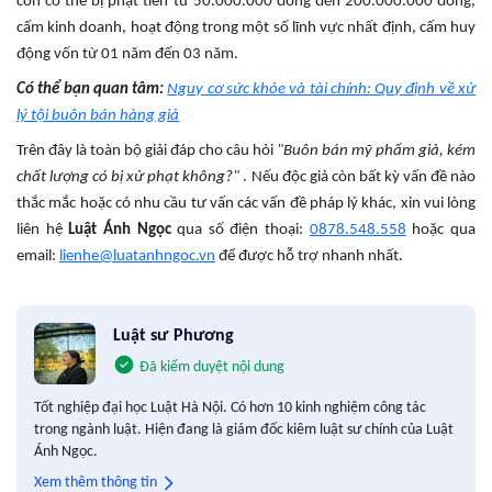
còn có thể bị phạt tiền từ 50.000.000 đồng đến 200.000.000 đồng,
cấm kinh doanh, hoạt động trong một số lĩnh vực nhất định, cấm huy
động vốn từ 01 năm đến 03 năm.
Có thể bạn quan tâm:
Nguy cơ sức khỏe và tài chính: Quy định về xử
lý tội buôn bán hàng giả
Trên đây là toàn bộ giải đáp cho câu hỏi
"Buôn bán mỹ phẩm giả, kém
chất lượng có bị xử phạt không?"
. Nếu độc giả còn bất kỳ vấn đề nào
thắc mắc hoặc có nhu cầu tư vấn các vấn đề pháp lý khác, xin vui lòng
liên hệ
Luật Ánh Ngọc
qua số điện thoại:
0878.548.558
hoặc qua
email:
lienhe@luatanhngoc.vn
để được hỗ trợ nhanh nhất.
Luật sư Phương
Đã kiểm duyệt nội dung
Tốt nghiệp đại học Luật Hà Nội. Có hơn 10 kinh nghiệm công tác
trong ngành luật. Hiện đang là giám đốc kiêm luật sư chính của Luật
Ánh Ngọc.
Xem thêm thông tin