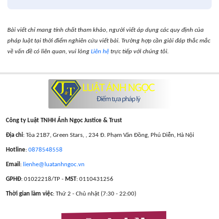
Bài viết chỉ mang tính chất tham khảo, người viết áp dụng các quy định của
pháp luật tại thời điểm nghiên cứu viết bài. Trường hợp cần giải đáp thắc mắc
về vấn đề có liên quan, vui lòng
Liên hệ
trực tiếp với chúng tôi.
Công ty Luật TNHH Ánh Ngọc Justice & Trust
Địa chỉ
: Tòa 21B7, Green Stars, , 234 Đ. Phạm Văn Đồng, Phú Diễn, Hà Nội
Hotline
:
0878548558
Email
:
lienhe@luatanhngoc.vn
GPHĐ
: 01022218/TP -
MST
: 0110431256
Thời gian làm việc
: Thứ 2 - Chủ nhật (7:30 - 22:00)