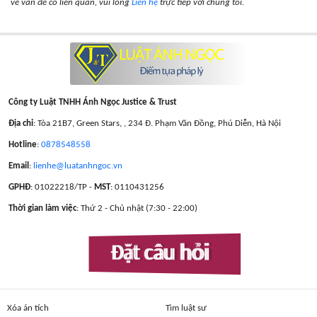
về vấn đề có liên quan, vui lòng
Liên hệ
trực tiếp với chúng tôi.
Công ty Luật TNHH Ánh Ngọc Justice & Trust
Địa chỉ
: Tòa 21B7, Green Stars, , 234 Đ. Phạm Văn Đồng, Phú Diễn, Hà Nội
Hotline
:
0878548558
Email
:
lienhe@luatanhngoc.vn
GPHĐ
: 01022218/TP -
MST
: 0110431256
Thời gian làm việc
: Thứ 2 - Chủ nhật (7:30 - 22:00)
Đặt câu hỏi
Xóa án tích
Tìm luật sư