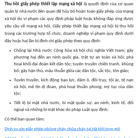
Thu hồi giấy phép thiết lập mạng xã hội
là quyết định của cơ quan
quản lý nhà nước liên quan để hủy bỏ hoàn toàn giấy phép của mạng
xã hội do vi phạm các quy định pháp luật hoặc không đáp ứng được
yêu cầu về mạng xã hội. Giấy phép thiết lập mạng xã hội bị thu hồi
trong các trường hợp tổ chức, doanh nghiệp vi phạm quy định dưới
đây hoặc hai lần bị đình chỉ giấy phép theo quy định:
Chống lại Nhà nước Cộng hòa xã hội chủ nghĩa Việt Nam; gây
phương hại đến an ninh quốc gia, trật tự an toàn xã hội; phá
hoại khối đại đoàn kết dân tộc; tuyên truyền chiến tranh, khủng
bố; gây hận thù, mâu thuẫn giữa các dân tộc, sắc tộc, tôn giáo;
Tuyên truyền, kích động bạo lực, dâm ô, đồi trụy, tội ác, tệ nạn
xã hội, mê tín dị đoan, phá hoại thuần phong, mỹ tục của dân
tộc;
Tiết lộ bí mật nhà nước, bí mật quân sự, an ninh, kinh tế, đối
ngoại và những bí mật khác do pháp Luật quy định;
Có thể bạn quan tâm:
Dịch vụ xin giấy phép phòng cháy chữa cháy tại Hà Nội trọn gói