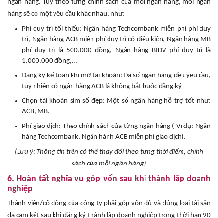
ngân hàng. Tuỳ theo từng chính sách của mỗi ngân hàng, mỗi ngân
hàng sẽ có một yêu cầu khác nhau, như:
Phí duy trì tối thiểu: Ngân hàng Techcombank miễn phí phí duy
trì, Ngân hàng ACB miễn phí duy trì có điều kiện, Ngân hàng MB
phí duy trì là 500.000 đồng, Ngân hàng BIDV phí duy trì là
1.000.000 đồng,...
Đăng ký kế toán khi mở tài khoản: Đa số ngân hàng đều yêu cầu,
tuy nhiên có ngân hàng ACB là không bắt buộc đăng ký.
Chọn tài khoản sim số đẹp: Một số ngân hàng hỗ trợ tốt như:
ACB, MB.
Phí giao dịch: Theo chính sách của từng ngân hàng ( Ví dụ: Ngân
hàng Techcombank, Ngân hành ACB miễn phí giao dịch).
(Lưu ý: Thông tin trên có thể thay đổi theo từng thời điểm, chính
sách của mỗi ngân hàng)
6. Hoàn tất nghĩa vụ góp vốn sau khi thành lập doanh
nghiệp
Thành viên/cổ đông của công ty phải góp vốn đủ và đúng loại tài sản
đã cam kết sau khi đăng ký thành lập doanh nghiệp trong thời hạn 90