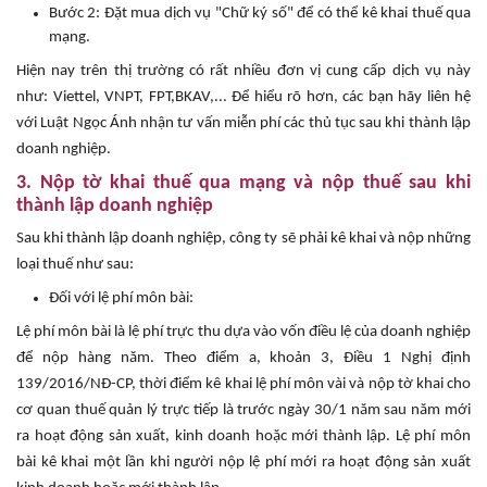
Bước 2: Đặt mua dịch vụ "Chữ ký số" để có thể kê khai thuế qua
mạng.
Hiện nay trên thị trường có rất nhiều đơn vị cung cấp dịch vụ này
như: Viettel, VNPT, FPT,BKAV,... Để hiểu rõ hơn, các bạn hãy liên hệ
với Luật Ngọc Ánh nhận tư vấn miễn phí các thủ tục sau khi thành lập
doanh nghiệp.
3. Nộp tờ khai thuế qua mạng và nộp thuế sau khi
thành lập doanh nghiệp
Sau khi thành lập doanh nghiệp, công ty sẽ phải kê khai và nộp những
loại thuế như sau:
Đối với lệ phí môn bài:
Lệ phí môn bài là lệ phí trực thu dựa vào vốn điều lệ của doanh nghiệp
để nộp hàng năm. Theo điểm a, khoản 3, Điều 1 Nghị định
139/2016/NĐ-CP, thời điểm kê khai lệ phí môn vài và nộp tờ khai cho
cơ quan thuế quản lý trực tiếp là trước ngày 30/1 năm sau năm mới
ra hoạt động sản xuất, kinh doanh hoặc mới thành lập. Lệ phí môn
bài kê khai một lần khi người nộp lệ phí mới ra hoạt động sản xuất