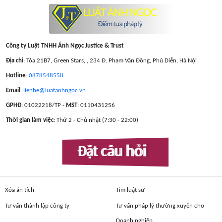
Công ty Luật TNHH Ánh Ngọc Justice & Trust
Địa chỉ
: Tòa 21B7, Green Stars, , 234 Đ. Phạm Văn Đồng, Phú Diễn, Hà Nội
Hotline
:
0878548558
Email
:
lienhe@luatanhngoc.vn
GPHĐ
: 01022218/TP -
MST
: 0110431256
Thời gian làm việc
: Thứ 2 - Chủ nhật (7:30 - 22:00)
Đặt câu hỏi
Xóa án tích
Tìm luật sư
Tư vấn thành lập công ty
Tư vấn pháp lý thường xuyên cho
Doanh nghiệp