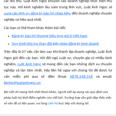
các đối thủ. Luật Ánh Ngọc khuyến cáo doanh nghiệp thực hiện thủ
tục này. Với kinh nghiệm lâu năm trong lĩnh vực, Luật Ánh Ngọc sẽ
cung cấp dịch vụ đăng ký bảo hộ nhãn hiệu
đến doanh nghiệp chuyên
nghiệp và hiệu quả nhất.
Các bạn có thể tham khảo thêm bài viết:
Đăng ký bảo hộ thương hiệu trọn gói ở Việt Nam
Quy trình thủ tục thay đổi giấy phép đăng ký kinh doanh
Trên đây là 07 việc cần làm sau khi thành lập doanh nghiệp, Luật Ánh
Ngọc gửi đến các bạn. Với đội ngũ Luật sư, chuyên gia có nhiều kinh
nghiệm,
Luật Ánh Ngọc
sẽ mang đến các bạn những dịch vụ chuyên
nghiệp và tận tâm nhất. Hãy liên hệ ngay với chúng tôi để được tư
vấn miễn phí qua số điện thoại:
0878.548.558
và email:
lienhe@luatanhngoc.vn
Bài viết chỉ mang tính chất tham khảo, người viết áp dụng các quy định của
pháp luật tại thời điểm nghiên cứu viết bài. Trường hợp cần giải đáp thắc mắc
về vấn đề có liên quan, vui lòng
Liên hệ
trực tiếp với chúng tôi.