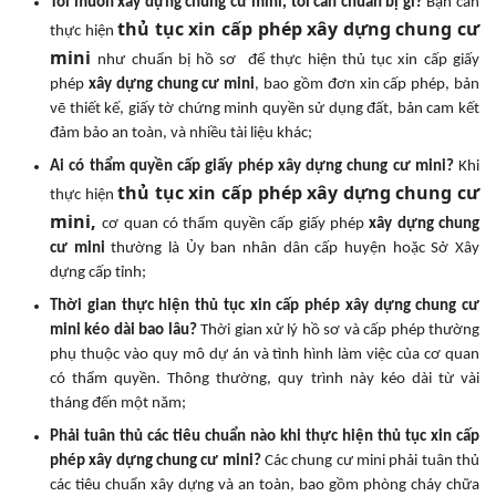
Tôi muốn xây dựng chung cư mini, tôi cần chuẩn bị gì?
Bạn cần
thủ tục xin cấp phép xây dựng chung cư
thực hiện
mini
như chuẩn bị hồ sơ để thực hiện thủ tục xin cấp giấy
phép
xây dựng chung cư mini
, bao gồm đơn xin cấp phép, bản
vẽ thiết kế, giấy tờ chứng minh quyền sử dụng đất, bản cam kết
đảm bảo an toàn, và nhiều tài liệu khác;
Ai có thẩm quyền cấp giấy phép xây dựng chung cư mini?
Khi
thủ tục xin cấp phép xây dựng chung cư
thực hiện
mini,
cơ quan có thẩm quyền cấp giấy phép
xây dựng chung
cư mini
thường là Ủy ban nhân dân cấp huyện hoặc Sở Xây
dựng cấp tỉnh;
Thời gian thực hiện thủ tục xin cấp phép xây dựng chung cư
mini kéo dài bao lâu?
Thời gian xử lý hồ sơ và cấp phép thường
phụ thuộc vào quy mô dự án và tình hình làm việc của cơ quan
có thẩm quyền. Thông thường, quy trình này kéo dài từ vài
tháng đến một năm;
Phải tuân thủ các tiêu chuẩn nào khi thực hiện thủ tục xin cấp
phép xây dựng chung cư mini?
Các chung cư mini phải tuân thủ
các tiêu chuẩn xây dựng và an toàn, bao gồm phòng cháy chữa