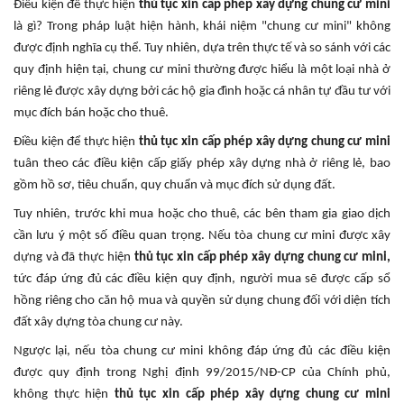
Điều kiện để thực hiện
thủ tục xin cấp phép
xây dựng chung cư mini
là gì? Trong pháp luật hiện hành, khái niệm "chung cư mini" không
được định nghĩa cụ thể. Tuy nhiên, dựa trên thực tế và so sánh với các
quy định hiện tại, chung cư mini thường được hiểu là một loại nhà ở
riêng lẻ được xây dựng bởi các hộ gia đình hoặc cá nhân tự đầu tư với
mục đích bán hoặc cho thuê.
Điều kiện để thực hiện
thủ tục xin cấp phép
xây dựng chung cư mini
tuân theo các điều kiện cấp giấy phép xây dựng nhà ở riêng lẻ, bao
gồm hồ sơ, tiêu chuẩn, quy chuẩn và mục đích sử dụng đất.
Tuy nhiên, trước khi mua hoặc cho thuê, các bên tham gia giao dịch
cần lưu ý một số điều quan trọng. Nếu tòa chung cư mini được xây
dựng và đã thực hiện
thủ tục xin cấp phép xây dựng chung cư mini,
tức đáp ứng đủ các điều kiện quy định, người mua sẽ được cấp sổ
hồng riêng cho căn hộ mua và quyền sử dụng chung đối với diện tích
đất xây dựng tòa chung cư này.
Ngược lại, nếu tòa chung cư mini không đáp ứng đủ các điều kiện
được quy định trong Nghị định 99/2015/NĐ-CP của Chính phủ,
không thực hiện
thủ tục xin cấp phép xây dựng chung cư mini