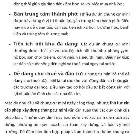
đồng thời giúp gia đình tiết kiệm hơn so với việc mua nhà lớn;
Gần trung tâm thành phố:
Nhiều dự án chung cư mini
được xây dựng ở vị trí thuận lợi, gần trung tâm thành phố. Điều
này giúp dễ dàng tiếp cận các tiện ích xã hội, trường học, bệnh
viện và trung tâm thương mại;
Tiện ích nội khu đa dạng:
Các dự án chung cư mini
thường được thiết kế với các tiện ích nội khu như phòng gym,
hồ bơi, sân chơi trẻ em, công viên, và siêu thị mini. Điều này giúp
cư dân có cuộc sống tiện nghi và thoải mái ngay tại nơi ở;
Dễ dàng cho thuê và đầu tư:
Chung cư mini có thể dễ
dàng cho thuê, đặc biệt là tại các khu vực đông dân cư hoặc gần
các trường đại học. Điều này tạo cơ hội đầu tư bất động sản với
lợi nhuận ổn định cho các nhà đầu tư.
Mặc dù nhu cầu về chung cư mini ngày càng tăng, nhưng
thủ tục xin
cấp phép xây dựng chung cư mini
vẫn cần tuân thủ các quy định của
pháp luật. Những quy định này bao gồm việc xác định diện tích xây
dựng, phương án quy hoạch, an toàn xây dựng, và bảo vệ môi
trường. Để đảm bảo tính hợp pháp và an toàn cho dự án chung cư