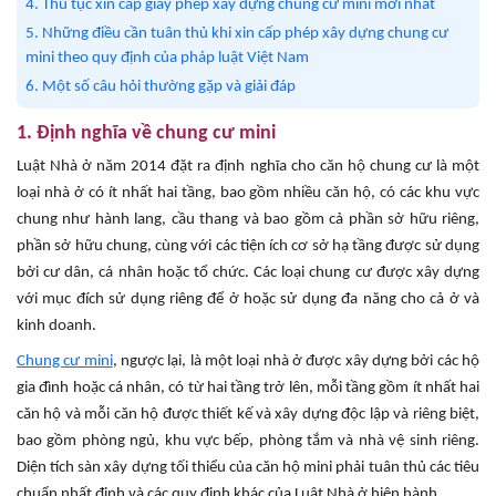
4. Thủ tục xin cấp giấy phép xây dựng chung cư mini mới nhất
5. Những điều cần tuân thủ khi xin cấp phép xây dựng chung cư
mini theo quy định của pháp luật Việt Nam
6. Một số câu hỏi thường gặp và giải đáp
1. Định nghĩa về chung cư mini
Luật Nhà ở năm 2014 đặt ra định nghĩa cho căn hộ chung cư là một
loại nhà ở có ít nhất hai tầng, bao gồm nhiều căn hộ, có các khu vực
chung như hành lang, cầu thang và bao gồm cả phần sở hữu riêng,
phần sở hữu chung, cùng với các tiện ích cơ sở hạ tầng được sử dụng
bởi cư dân, cá nhân hoặc tổ chức. Các loại chung cư được xây dựng
với mục đích sử dụng riêng để ở hoặc sử dụng đa năng cho cả ở và
kinh doanh.
Chung cư mini
, ngược lại, là một loại nhà ở được xây dựng bởi các hộ
gia đình hoặc cá nhân, có từ hai tầng trở lên, mỗi tầng gồm ít nhất hai
căn hộ và mỗi căn hộ được thiết kế và xây dựng độc lập và riêng biệt,
bao gồm phòng ngủ, khu vực bếp, phòng tắm và nhà vệ sinh riêng.
Diện tích sàn xây dựng tối thiểu của căn hộ mini phải tuân thủ các tiêu
chuẩn nhất định và các quy định khác của Luật Nhà ở hiện hành.