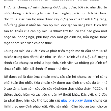
Thực tế, chung cư mini thường được xây dựng bởi các nhà đầu tư
nhỏ, không phải là công ty hoặc doanh nghiệp, với mục đích bán hoặc
cho thuê. Các căn hộ mini được xây dựng và chia thành từng tầng,
mỗi tầng gồm ít nhất hai căn hộ mini độc lập và riêng biệt. Diện tích
sàn tối thiểu của căn hộ mini là 30m2 trở lên, có thể bao gồm một
hoặc hai phòng ngủ, phù hợp cho một gia đình ba, bốn người hoặc
một nhóm sinh viên chia sẻ thuê.
Chung cư mini đã xuất hiện và phát triển mạnh mẽ từ đầu năm 2018
tại các trung tâm đô thị lớn như TP.Hồ Chí Minh và Hà Nội. Đối tượng
chính của chung cư mini là học sinh, sinh viên và những gia đình trẻ
chưa có điều kiện tài chính để mua nhà riêng.
Để được coi là đáp ứng chuẩn mực, các căn hộ chung cư mini cũng
phải tuân thủ nhiều tiêu chuẩn xây dựng quy định cho các dự án nhà
ở cao tầng, bao gồm các yêu cầu về phòng cháy chữa cháy (PCCC), hệ
thống thoát hiểm và các tiêu chuẩn kỹ thuật khác. Đặc biệt, chủ đầu
tư phải thực hiện các
thủ tục xin cấp
giấy phép xây dựng
chung cư
mini
theo quy định pháp luật. Việc này nhằm đảm bảo an toàn cho cư