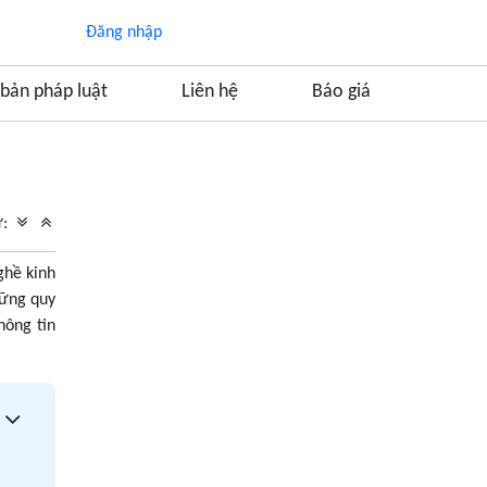
Đăng nhập
bản pháp luật
Liên hệ
Báo giá
Mục lục
1. Kinh doanh khí là gì?
ữ:
1.1. Khí kinh doanh là gì?
ghề kinh
1.2. Thế nào là hoạt động kinh doanh khí
hững quy
2. Điều kiện đối với thương nhân kinh doanh
hông tin
mua bán khí
2.1. Điều kiện chung
2.2. Điều kiện riêng
3. Hồ sơ đề nghị cấp Giấy chứng nhận đủ điều
kiện thương nhân kinh doanh mua bán
LPG/LNG/CNG
4. Trình tự, thủ tục cấp Giấy chứng nhận đủ