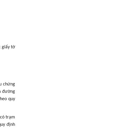
 giấy tờ
ệu chứng
nh đường
theo quy
 có trạm
quy định