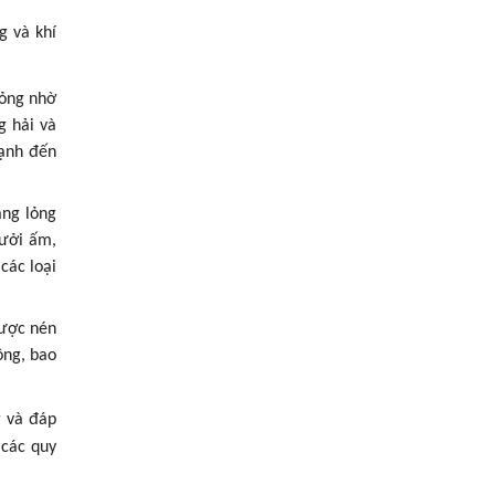
g và khí
lỏng nhờ
g hải và
lạnh đến
ạng lỏng
sưởi ấm,
các loại
được nén
ông, bao
g và đáp
 các quy