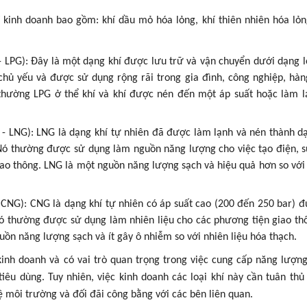
í kinh doanh bao gồm: khí dầu mỏ hóa lỏng, khí thiên nhiên hóa lỏn
- LPG): Đây là một dạng khí được lưu trữ và vận chuyển dưới dạng 
hủ yếu và được sử dụng rộng rãi trong gia đình, công nghiệp, hàn
 thường LPG ở thể khí và khí được nén đến một áp suất hoặc làm 
s - LNG): LNG là dạng khí tự nhiên đã được làm lạnh và nén thành d
. Nó thường được sử dụng làm nguồn năng lượng cho việc tạo điện, 
ao thông. LNG là một nguồn năng lượng sạch và hiệu quả hơn so với 
 CNG): CNG là dạng khí tự nhiên có áp suất cao (200 đến 250 bar) 
Nó thường được sử dụng làm nhiên liệu cho các phương tiện giao th
uồn năng lượng sạch và ít gây ô nhiễm so với nhiên liệu hóa thạch.
kinh doanh và có vai trò quan trọng trong việc cung cấp năng lượn
êu dùng. Tuy nhiên, việc kinh doanh các loại khí này cần tuân thủ
ệ môi trường và đối đãi công bằng với các bên liên quan.