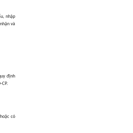
ẩu, nhập
 nhận và
quy định
-CP.
 hoặc có