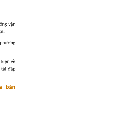
 ống vận
ật.
o phương
 kiện về
 tải đáp
a bán