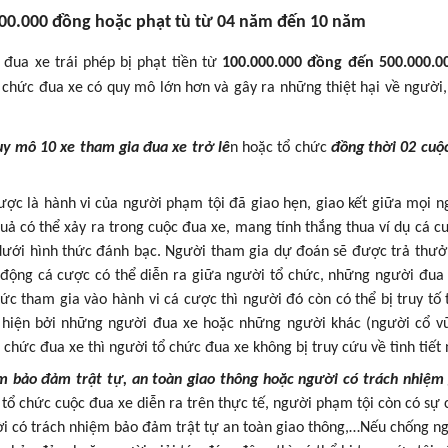
.000.000 đồng hoặc phạt tù từ 04 năm đến 10 năm
đua xe trái phép bị phạt tiền từ
100.000.000 đồng đến 500.000.0
 chức đua xe có quy mô lớn hơn và gây ra những thiệt hại về người, 
uy mô 10 xe tham gia đua xe trở lê
n hoặc tổ chức
đồng thời 02 cuộ
cược là hành vi của người phạm tội đã giao hẹn, giao kết giữa mọi n
uả có thể xảy ra trong cuộc đua xe, mang tính thắng thua ví dụ cá 
… dưới hình thức đánh bạc. Người tham gia dự đoán sẽ được trả thư
 động cá cược có thể diễn ra giữa người tổ chức, những người đua
c tham gia vào hành vi cá cược thì người đó còn có thể bị truy tố
 hiện bởi những người đua xe hoặc những người khác (người cổ v
hức đua xe thì người tổ chức đua xe không bị truy cứu về tình tiết 
m bảo đảm trật tự, an toàn giao thông hoặc người có trách nhiệm 
 tổ chức cuộc đua xe diễn ra trên thực tế, người phạm tội còn có sự 
ời có trách nhiệm bảo đảm trật tự an toàn giao thông,…Nếu chống n