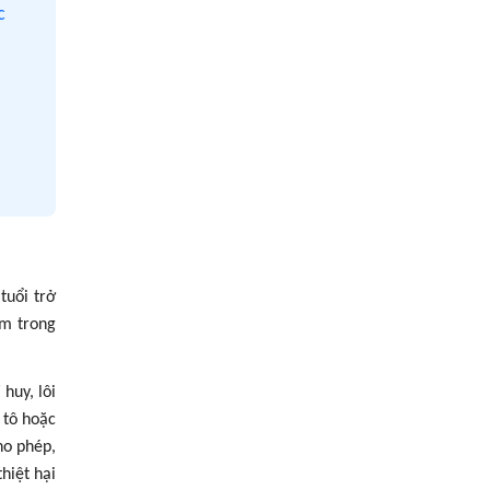
2.4. Phạt tù từ 12 năm đến 20 năm
c
3. Khi nào thì không bị truy cứu trách nhiệm
hình sự về tội tổ chức đua xe trái phép?
tuổi trở
ểm trong
 huy, lôi
 tô hoặc
ho phép,
hiệt hại