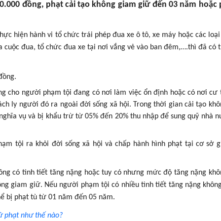
00.000 đồng, phạt cải tạo không giam giữ đến 03 năm hoặc 
hực hiện hành vi tổ chức trái phép đua xe ô tô, xe máy hoặc các loại
 cuộc đua, tổ chức đua xe tại nơi vắng vẻ vào ban đêm,….thì đã có t
đồng.
ng cho người phạm tội đang có nơi làm việc ổn định hoặc có nơi cư t
ách ly người đó ra ngoài đời sống xã hội. Trong thời gian cải tạo kh
 nghĩa vụ và bị khẩu trừ từ 05% đến 20% thu nhập để sung quỹ nhà 
hạm tội ra khỏi đời sống xã hội và chấp hành hình phạt tại cơ sở 
hông có tình tiết tăng nặng hoặc tuy có nhưng mức độ tăng nặng kh
hông giam giữ. Nếu người phạm tội có nhiều tình tiết tăng nặng không
hể bị phạt tù từ 01 năm đến 05 năm.
xử phạt như thế nào?