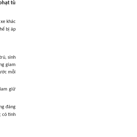
phạt tù
 xe khác
hể bị áp
rú, sinh
ông giam
nước mỗi
giam giữ
ông đáng
 có tình