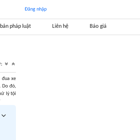
Đăng nhập
bản pháp luật
Liên hệ
Báo giá
Mục lục
1. Tội tổ chức đua xe trái phép là gì?
ữ:
2. Tội tổ chức đua xe trái phép bị xử lý như thế
nào?
i đua xe
2.1. Phạt tiền từ 30.000.000 đồng đến
. Do đó,
100.000.000 đồng, phạt cải tạo không giam
ử lý tội
giữ đến 03 năm hoặc phạt tù từ 01 năm đến
?
05 năm
2.2. Phạt tiền từ 100.000.000 đồng đến
500.000.000 đồng hoặc phạt tù từ 04 năm
đến 10 năm
2.3. Phạt tù từ 08 năm đến 15 năm tù