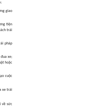
y:
ờng giao
ơng tiện
ách trái
rái pháp
 đua xe;
uật hoặc
đạo cuộc
 xe trái
i về sức