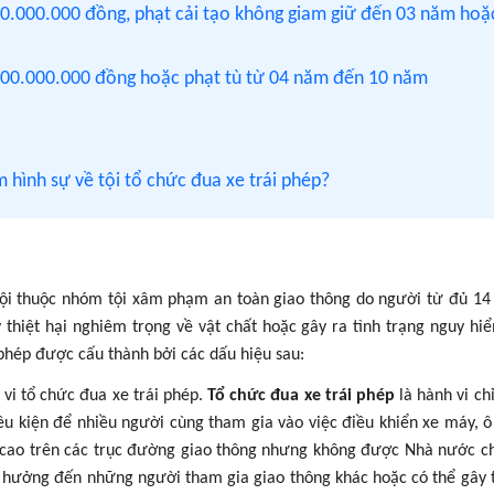
00.000.000 đồng, phạt cải tạo không giam giữ đến 03 năm hoặ
 500.000.000 đồng hoặc phạt tù từ 04 năm đến 10 năm
m hình sự về tội tổ chức đua xe trái phép?
ội thuộc nhóm tội xâm phạm an toàn giao thông do người từ đủ 14 
y thiệt hại nghiêm trọng về vật chất hoặc gây ra tình trạng nguy hi
i phép được cấu thành bởi các dấu hiệu sau:
 vi tổ chức đua xe trái phép.
Tổ chức đua xe trái phép
là hành vi chỉ
iều kiện để nhiều người cùng tham gia vào việc điều khiển xe máy, ô
độ cao trên các trục đường giao thông nhưng không được Nhà nước c
h hưởng đến những người tham gia giao thông khác hoặc có thể gây t