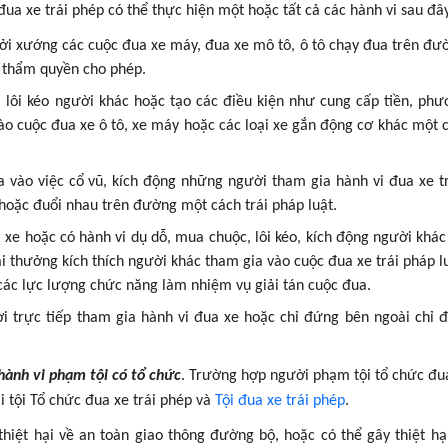
đua xe trái phép có thể thực hiện một hoặc tất cả các hành vi sau đâ
hởi xướng các cuộc đua xe máy, đua xe mô tô, ô tô chạy đua trên đư
 thẩm quyền cho phép.
, lôi kéo người khác hoặc tạo các điều kiện như cung cấp tiền, phư
o cuộc đua xe ô tô, xe máy hoặc các loại xe gắn động cơ khác một c
a vào việc cổ vũ, kích động những người tham gia hành vi đua xe t
 hoặc đuổi nhau trên đường một cách trái pháp luật.
 xe hoặc có hành vi dụ dỗ, mua chuộc, lôi kéo, kích động người khác
ải thưởng kích thích người khác tham gia vào cuộc đua xe trái pháp l
các lực lượng chức năng làm nhiệm vụ giải tán cuộc đua.
ời trực tiếp tham gia hành vi đua xe hoặc chỉ đứng bên ngoài chỉ 
 hành vi phạm tội có tổ chức
. Trường hợp người phạm tội tổ chức đua
ai tội Tổ chức đua xe trái phép và
Tội đua xe trái phép
.
thiệt hại về an toàn giao thông đường bộ, hoặc có thể gây thiệt hạ