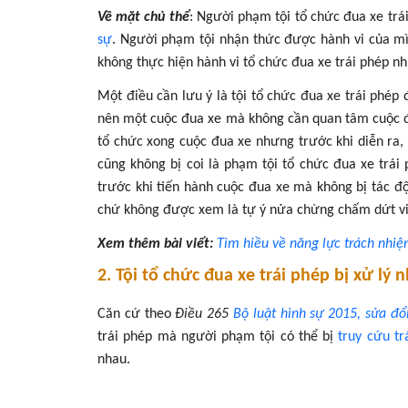
Về mặt chủ thể
: Người phạm tội tổ chức đua xe trái
sự
. Người phạm tội nhận thức được hành vi của mì
không thực hiện hành vi tổ chức đua xe trái phép nh
Một điều cần lưu ý là tội tổ chức đua xe trái phép
nên một cuộc đua xe mà không cần quan tâm cuộc đu
tổ chức xong cuộc đua xe nhưng trước khi diễn ra, 
cũng không bị coi là phạm tội tổ chức đua xe trá
trước khi tiến hành cuộc đua xe mà không bị tác đ
chứ không được xem là tự ý nửa chừng chấm dứt vi
Xem thêm bài viết:
Tìm hiều về năng lực trách nhiệ
2. Tội tổ chức đua xe trái phép bị xử lý
Căn cứ theo
Điều 265
Bộ luật hình sự 2015, sửa đổ
trái phép mà người phạm tội có thể bị
truy cứu t
nhau.