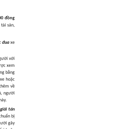
00 đồng
tài sản,
c đua
xe
gười với
cược xem
ởng bằng
 xe hoặc
 thêm về
ũ, người
này.
giải tán
chuẩn bị
gười gây