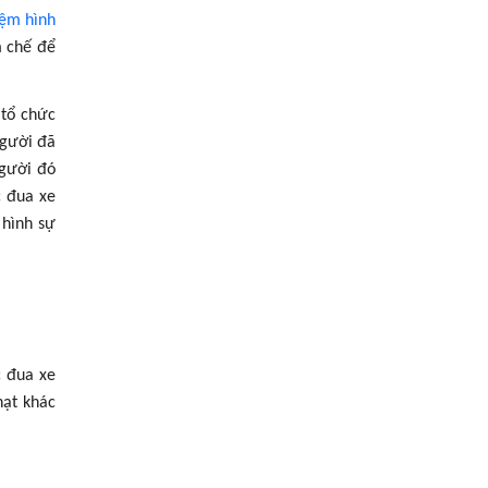
iệm hình
m chế để
 tổ chức
người đã
người đó
c đua xe
 hình sự
c đua xe
hạt khác