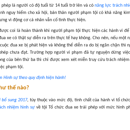
 phép là người có độ tuổi từ 14 tuổi trở lên và có
năng lực trách nh
nh nguy hiểm cho xã hội, bản thân người phạm tội có khả năng kì
ưng vì động cơ cá nhân vẫn cố tình thực hiện.
 được coi là hoàn thành khi người phạm tội thực hiện các hành vi để
a xe có thật sự diễn ra trên thực tế hay không. Cho nên, nếu một 
cuộc đua xe bị phát hiện và không thể diễn ra do bị ngăn chặn thì 
i phép chưa đạt. Trường hợp người vi phạm đã tự nguyện dừng việ
ộng của bên thứ ba thì chỉ được xem xét miễn truy cứu trách nhiệm
ệc phạm tội.
m Hình sự theo quy định hiện hành!
 như thế nào?
i bổ sung 2017
,
tùy thuộc vào mức độ, tính chất của hành vi tổ chứ
rách nhiệm hình sự
về tội Tổ chức đua xe trái phép với mức hình p