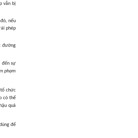
p vẫn bị
 đó, nếu
rái phép
ục đường
m đến sự
m phạm
 tổ chức
p có thể
 hậu quả
 dùng để