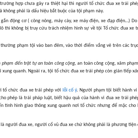
 trường hợp chưa gây ra thiệt hại thì người tổ chức đua xe trái phé
ả không phải là dấu hiệu bắt buộc của tội phạm này.
ó gắn động cơ ( công nông, máy cày, xe máy điện, xe đạp điện…) Do
lô thì không bị truy cứu trách nhiệm hình sự về tội Tổ chức đua xe t
 thường phạm tội vào ban đêm, vào thời điểm vắng vẻ trên các tr
phạm đến trật tự an toàn công cộng
, an toàn công cộng, xâm phạ
 xung quanh. Ngoài ra, tội tổ chức đua xe trái phép còn gián tiếp x
â
 tổ chức đua xe trái phép với
lỗi cố ý
. Người phạm tội biết hành vi
o phép là trái pháp luật, biết hậu quả của hành vi đua xe trái phé
n tình hình giao thông xung quanh nơi tổ chức nhưng để mặc cho
p là người đua xe, người cổ vũ đua xe chứ không phải là phương tiện