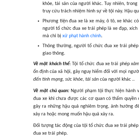
khỏe, tài sản của người khác. Tuy nhiên, trong
truy cứu trách nhiệm hình sự về tội này. Hậu qu
Phương tiện đua xe là xe máy, ô tô, xe khác c
người tổ chức đua xe trái phép là xe đạp, xích 
mà chỉ bị
xử phạt hành chính
.
Thông thường, người tổ chức đua xe trái phép
giao thông.
Về mặt khách thể
: Tội tổ chức đua xe trái phép
xâm 
ổn định của xã hội, gây nguy hiểm đối với mọi người
đến tính mạng, sức khỏe, tài sản
của người khác ..
Về mặt chủ quan:
Người phạm tội thực hiện hành vi
đua xe khi chưa được các cơ quan có thẩm quyền ch
gây ra những hậu quả nghiêm trọng, ảnh hưởng đế
xảy ra hoặc mong muốn hậu quả xảy ra.
Đối tượng tác động của tội tổ chức đua xe trái phé
đua xe trái phép.