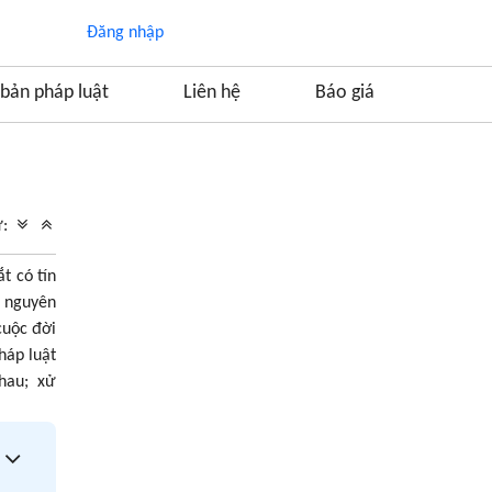
Đăng nhập
bản pháp luật
Liên hệ
Báo giá
Mục lục
1. Vượt đèn đỏ là vi phạm gì?
ữ:
Vượt đèn đỏ
t có tín
2. Mức phạt đối với hành vi vượt đèn đỏ
à nguyên
3. Bồi thường thiệt hại
cuộc đời
4. Xử phạt vi phạm vượt đèn đỏ gây tai nạn
háp luật
giao thông chết người
nhau; xử