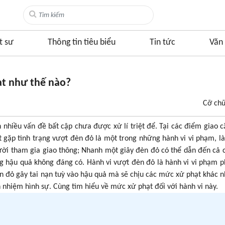
t sư
Thông tin tiêu biểu
Tin tức
Văn 
ạt như thế nào?
Cỡ ch
 nhiều vấn đề bất cập chưa được xử lí triệt để. Tại các điểm giao cắ
t gặp tình trạng vượt đèn đỏ là một trong những hành vi vi phạm, l
ời tham gia giao thông; Nhanh một giây đèn đỏ có thể dẫn đến cả 
g hậu quả không đáng có. Hành vi vượt đèn đỏ là hành vi vi phạm p
đèn đỏ gây tai nạn tuỳ vào hậu quả mà sẽ chịu các mức xử phạt khác 
h nhiệm hình sự. Cùng tìm hiểu về mức xử phạt đối với hành vi này.