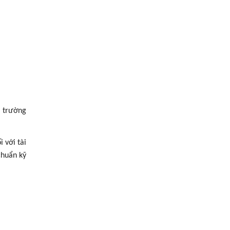
hị trường
 với tài
chuẩn kỹ