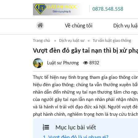
0878.548.558
Về chúng tôi
Dịch vụ luậ
Trang chủ
Dịch vụ luật sư
Tư vấn luật giao thông
Vượt đèn đỏ gây tai nạn thì bị xử ph
Luật sư Phương
8932
Thực tế hiện nay tình trạng tham gia giao thông còn
hiệu đèn giao thông; chúng ta vẫn thường xuyên bắ
nhân dẫn đến những vụ tai nạn thương tâm cho ngư
của người gây tai nạn lẫn nạn nhân phải nhận nhữn
và là hành vi trái với đạo đức xã hội. Người vượt 
phạt hành chính, nghiêm trọng hơn là truy cứu trác
Mục lục bài viết
1. Vượt đèn đỏ là vi phạm gì?