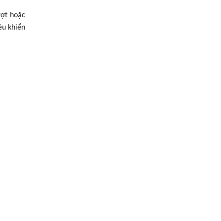
ượt hoặc
ều khiển