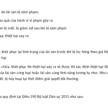
i do tài sản bị xâm phạm:
hậu quả của hành vi vi phạm gây ra
 sản bị mất, bị giảm sút sau khi bị xâm phạm
ục thiệt hại xay ra
a, khôi phục lại tình trạng của tài sản trước khi bị hư hỏng theo giá t
 hại.
hữa, khôi phục thì thiệt hại xảy ra sẽ được thì xác định thiệt hại đối
của tài sản cùng loại hoặc tài sản cùng tính năng tương tự như: tiêu 
t, bị hủy hoại tại thời điểm giải quyết bồi thường.
o quy định tại Điều 590 Bộ luật Dân sự 2015 như sau: