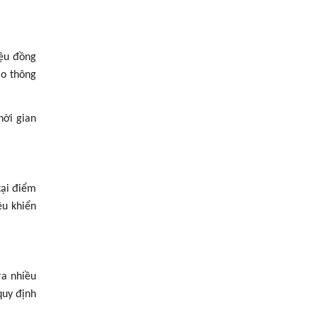
iệu đồng
ao thông
hời gian
tại điểm
ều khiển
ra nhiều
quy định