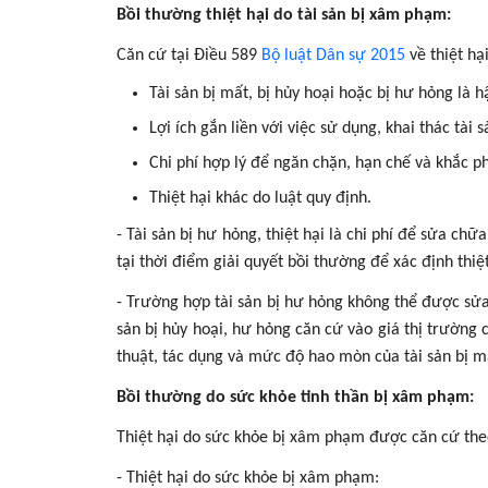
Bồi thường thiệt hại do tài sản bị xâm phạm:
Căn cứ tại Điều 589
Bộ luật Dân sự 2015
về thiệt hạ
Tài sản bị mất, bị hủy hoại hoặc bị hư hỏng là 
Lợi ích gắn liền với việc sử dụng, khai thác tài
Chi phí hợp lý để ngăn chặn, hạn chế và khắc ph
Thiệt hại khác do luật quy định.
- Tài sản bị hư hỏng, thiệt hại là chi phí để sửa chữ
tại thời điểm giải quyết bồi thường để xác định thiệt
- Trường hợp tài sản bị hư hỏng không thể được sửa c
sản bị hủy hoại, hư hỏng căn cứ vào giá thị trường 
thuật, tác dụng và mức độ hao mòn của tài sản bị mấ
Bồi thường do sức khỏe tinh thần bị xâm phạm:
Thiệt hại do sức khỏe bị xâm phạm được căn cứ the
- Thiệt hại do sức khỏe bị xâm phạm: