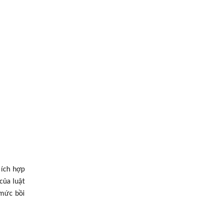
 ích hợp
của luật
 mức bồi