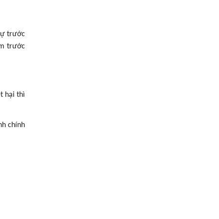
sự trước
ệm trước
 hại thì
nh chính