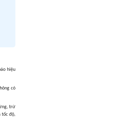
áo hiệu
không có
ừng, trừ
 tốc độ,