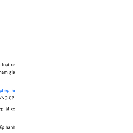
 loại xe
tham gia
phép lái
19/NĐ-CP
p lái xe
hấp hành