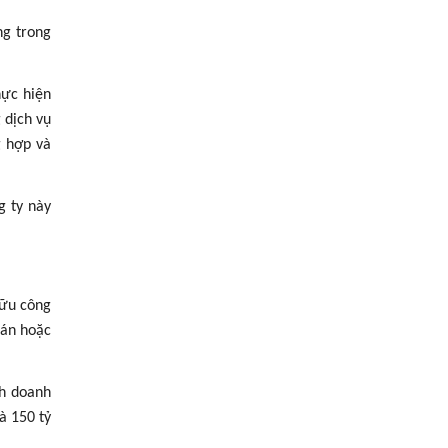
ng trong
hực hiện
 dịch vụ
g hợp và
g ty này
 hữu công
bán hoặc
nh doanh
à 150 tỷ