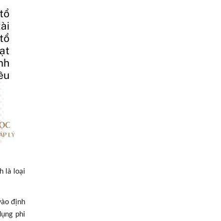
 là loại
vào định
dụng phi