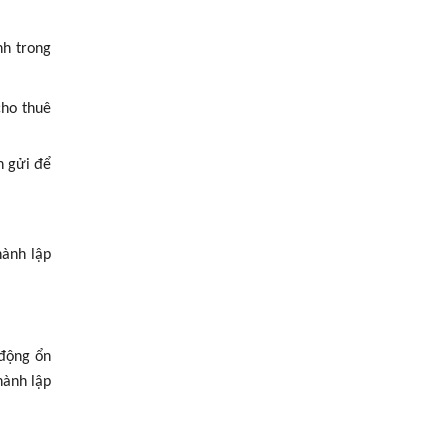
nh trong
cho thuê
n gửi để
hành lập
 động ổn
hành lập