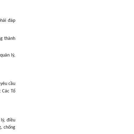
phải đáp
ng thành
quản lý,
 yêu cầu
t Các Tổ
ý, điều
g, chống