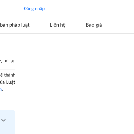
Đăng nhập
bản pháp luật
Liên hệ
Báo giá
Mục lục
1. Công ty cho thuê tài chính và các hoạt động
ữ:
chủ yếu
2. Điều kiện thành lập công ty cho thuê tài
để thành
chính
 của
Luật
2.1. Loại hình doanh nghiệp
h
.
2.2. Vốn điều lệ
2.3. Người đại diện theo pháp luật
2.4. Nhân sự công ty
2.5. Chủ thể thành lập
2.6. Tên công ty cho thuê tài chính
2.7. Trụ sở chính công ty