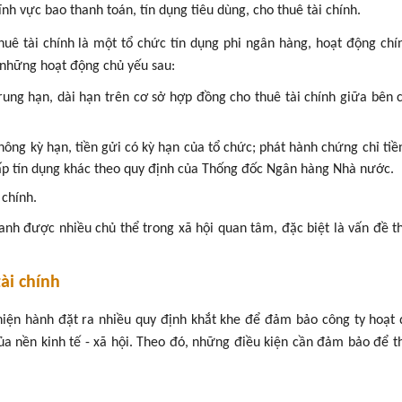
nh vực bao thanh toán, tín dụng tiêu dùng, cho thuê tài chính.
huê tài chính là một tổ chức tín dụng phi ngân hàng, hoạt động chí
có những hoạt động chủ yếu sau:
trung hạn, dài hạn trên cơ sở hợp đồng cho thuê tài chính giữa bên 
ng kỳ hạn, tiền gửi có kỳ hạn của tổ chức; phát hành chứng chỉ tiề
cấp tín dụng khác theo quy định của Thống đốc Ngân hàng Nhà nước.
 chính.
oanh được nhiều chủ thể trong xã hội quan tâm, đặc biệt là vấn đề t
tài chính
t hiện hành đặt ra nhiều quy định khắt khe để đảm bảo công ty hoạt
ủa nền kinh tế - xã hội. Theo đó, những điều kiện cần đảm bảo để t