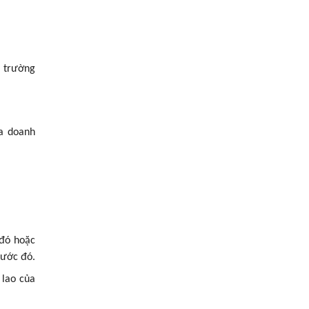
c trường
ủa doanh
 đó hoặc
rước đó.
 lao của