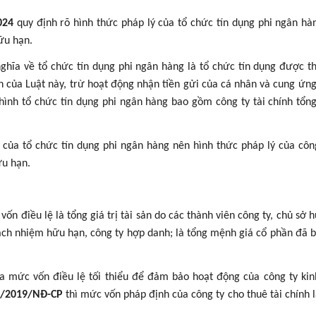
024
quy định rõ hình thức pháp lý của tổ chức tín dụng phi ngân hà
hữu hạn.
ghĩa về tổ chức tín dụng phi ngân hàng là tổ chức tín dụng được t
 của Luật này, trừ hoạt động nhận tiền gửi của cá nhân và cung ứng
 hình tổ chức tín dụng phi ngân hàng bao gồm công ty tài chính tổn
nh của tổ chức tín dụng phi ngân hàng nên hình thức pháp lý của côn
ữu hạn.
 vốn điều lệ là tổng giá trị tài sản do các thành viên công ty, chủ sở
rách nhiệm hữu hạn, công ty hợp danh; là tổng mệnh giá cổ phần đã 
t ra mức vốn điều lệ tối thiểu để đảm bảo hoạt động của công ty ki
6/2019/NĐ-CP
thì mức vốn pháp định của công ty cho thuê tài chính l