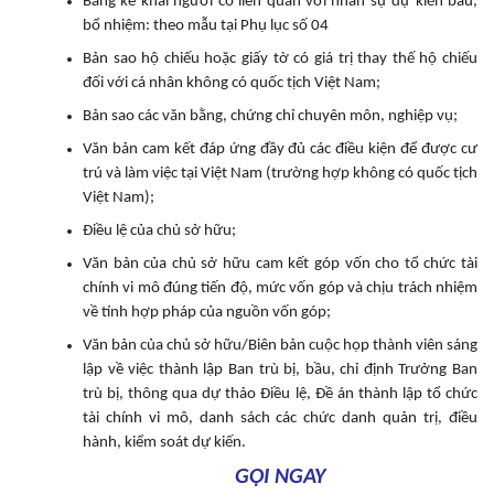
Bảng kê khai người có liên quan với nhân sự dự kiến bầu,
bổ nhiệm: theo mẫu tại Phụ lục số 04
Bản sao hộ chiếu hoặc giấy tờ có giá trị thay thế hộ chiếu
đối với cá nhân không có quốc tịch Việt Nam;
Bản sao các văn bằng, chứng chỉ chuyên môn, nghiệp vụ;
Văn bản cam kết đáp ứng đầy đủ các điều kiện để được cư
trú và làm việc tại Việt Nam (trường hợp không có quốc tịch
Việt Nam);
Điều lệ của chủ sở hữu;
Văn bản của chủ sở hữu cam kết góp vốn cho tổ chức tài
chính vi mô đúng tiến độ, mức vốn góp và chịu trách nhiệm
về tính hợp pháp của nguồn vốn góp;
Văn bản của chủ sở hữu/Biên bản cuộc họp thành viên sáng
lập về việc thành lập Ban trù bị, bầu, chỉ định Trưởng Ban
trù bị, thông qua dự thảo Điều lệ, Đề án thành lập tổ chức
tài chính vi mô, danh sách các chức danh quản trị, điều
hành, kiểm soát dự kiến.
GỌI NGAY