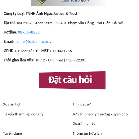
Công ty Luật TNHH Ánh Ngọc Justice & Trust
Địa chỉ
: Tòa 21B7, Green Stars, , 234 Đ. Phạm Văn Đồng, Phú Diễn, Hà Nội
Hotline
:
0878548558
Email
:
lienhe@luatanhngoc.vn
GPHĐ
: 01022218/TP -
MST
: 0110431256
Thời gian làm việc
: Thứ 2 - Chủ nhật (7:30 - 22:00)
Đặt câu hỏi
Xóa án tích
Tìm luật sư
Tư vấn thành lập công ty
Tư vấn pháp lý thường xuyên cho
Doanh nghiệp
Tuyển dụng
Thông tin hữu ích