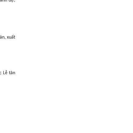
danh dự,
ản, xuất
c Lễ tân