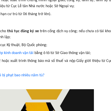
hoặc xuất trình chứng minh ngoại giao, công vụ, lãnh sự, lãnh sự 
hiệu từ Cục Lễ tân Nhà nước hoặc Sở Ngoại vụ;
hạn cư trú từ 06 tháng trở lên).
2 cho
thủ tục đăng ký xe
trên cổng dịch vụ công; nếu chưa có tài kho
nh lập;
g cục Kỹ thuật, Bộ Quốc phòng;
ép kinh doanh vận tải
bằng ô tô từ Sở Giao thông vận tải;
hoặc xuất trình thông báo mã số thuế và nộp Giấy giới thiệu từ Cụ
ì bị phạt bao nhiêu năm tù?