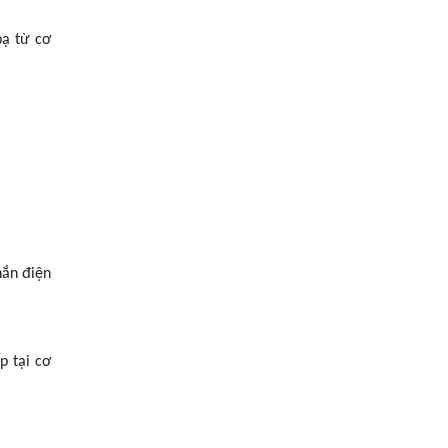
bạ từ cơ
hắn điện
p tại cơ