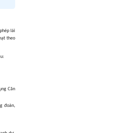
phép lái
hạt theo
u:
dụng Căn
g đoàn,