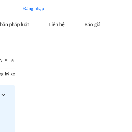
Đăng nhập
bản pháp luật
Liên hệ
Báo giá
Mục lục
1. Hồ sơ xin cấp giấy chứng nhận đăng ký xe
ữ:
hiện nay
1.1. Chuẩn bị giấy tờ của chủ xe
ng ký xe
1.2. Chuẩn bị giấy tờ của xe
2. Thủ tục để đăng ký giấy chứng nhận đăng
ký xe