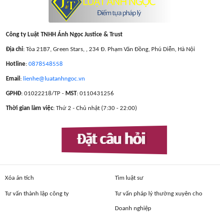
Công ty Luật TNHH Ánh Ngọc Justice & Trust
Địa chỉ
: Tòa 21B7, Green Stars, , 234 Đ. Phạm Văn Đồng, Phú Diễn, Hà Nội
Hotline
:
0878548558
Email
:
lienhe@luatanhngoc.vn
GPHĐ
: 01022218/TP -
MST
: 0110431256
Thời gian làm việc
: Thứ 2 - Chủ nhật (7:30 - 22:00)
Đặt câu hỏi
Xóa án tích
Tìm luật sư
Tư vấn thành lập công ty
Tư vấn pháp lý thường xuyên cho
Doanh nghiệp