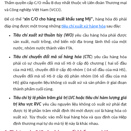
Thẩm quyền cấp C/O mẫu B duy nhất thuộc về Liên đoàn Thương mại
và Công nghiệp Việt Nam (VCCI).
Để có thể "
xin C/O cho hàng xuất khẩu sang Mỹ",
hàng hóa đó phải
đáp ứng được một trong những
tiêu chí xuất xứ hàng hóa
sau đây:
Tiêu chí xuất xứ thuần túy (WO)
yêu cầu hàng hóa phải được
sản xuất, nuôi trồng, chế biến nội địa trong lãnh thổ của một
nước, nhóm nước thành viên FTA.
Tiêu chí chuyển đổi mã số hàng hóa (CTC
) yêu cầu hàng hóa
phải có sự chuyển đổi mã số HS ở cấp độ chương ( hai số đầu
của mã HS), chuyển đổi ở cấp độ nhóm ( 04 số đầu của mã HS),
chuyển đổi mã số HS ở cấp dộ phân nhóm (06 số đầu của mã
HS) giữa nguyên liệu không có xuất xứ và sản phẩm ở giai đoạn
thành phẩm cuối cùng.
Tiêu chí tỷ lệ phần trăm giá trị LVC hoặc tiêu chí hàm lượng giá
trị khu vực RVC
yêu cầu nguyên liệu không có xuất xứ phải đạt
được tỷ lệ phần trăm nhất định thì mới được coi là hàng hóa có
xuất xứ. Tùy thuộc vào mỗi loại hàng hóa và quy định của Hiệp
định thương mại tự do mà tỷ lệ này là khác nhau.