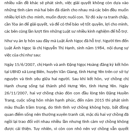
nhiều vấn đề khác sẽ phát sinh, việc giải quyết không còn dựa vào
những tình cảm mà hai bên đã dành cho nhau mà các bên đều muốn
nhiều lợi ích cho mình, muốn được nuôi con. Từ đó xảy ra tranh chấp,
cần Tòa án để giải quyết, và để có thể bảo vệ tốt quyền, lợi cho mình,
các bên cũng lần lượt tìm những Luật sư nhiều kinh nghiệm để hỗ trợ.
Như vụ án ly hôn sau đây mà Luật Ánh Ngọc đã hỗ trợ. Người tìm đến
Luật Ánh Ngọc là chị Nguyễn Thị Hạnh, sinh năm 1984, nội dung sự
việc của chị như sau:
Ngày 15/6/2007, chị Hạnh và anh Đặng Ngọc Hoàng đăng ký kết hôn
tại UBND xã Long Biên, huyện Văn Giang, tỉnh Hưng Yên trên cơ sở tự
nguyện và tình yêu giữa hai người. Sau khi kết hôn, vợ chồng chị
Hạnh chung sống tại thành phố Hưng Yên, tỉnh Hưng Yên. Ngày
26/11/2007, hai vợ chồng chào đón con đầu lòng tên Đặng Huyền
Trang, cuộc sống hôn nhân hạnh phúc, đến năm 2015 thì phát sinh
mâu thuẫn trầm trọng, do tính tình vợ chồng không hợp, bất đồng
quan điểm sống nên thường xuyên tranh cãi, mặc dù hai vợ chồng đã
ngồi lại trao đổi với nhau nhiều lần nhưng tình cảm vợ chồng không
được cải thiện. Tuy nhiên, vì còn con nhỏ nên vợ chồng vẫn quyết