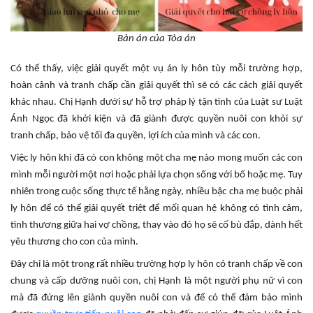
Bản án của Tòa án
Có thể thấy, việc giải quyết một vụ án ly hôn tùy mỗi trường hợp,
hoàn cảnh và tranh chấp cần giải quyết thì sẽ có các cách giải quyết
khác nhau. Chị Hạnh dưới sự hỗ trợ pháp lý tận tình của Luật sư Luật
Ánh Ngọc đã khởi kiện và đã giành được quyền nuôi con khỏi sự
tranh chấp, bảo vệ tối đa quyền, lợi ích của mình và các con.
Việc ly hôn khi đã có con không một cha mẹ nào mong muốn các con
mình mỗi người một nơi hoặc phải lựa chọn sống với bố hoặc mẹ. Tuy
nhiên trong cuộc sống thực tế hằng ngày, nhiều bậc cha mẹ buộc phải
ly hôn để có thể giải quyết triệt để mối quan hệ không có tình cảm,
tình thương giữa hai vợ chồng, thay vào đó họ sẽ cố bù đắp, dành hết
yêu thương cho con của mình.
Đây chỉ là một trong rất nhiều trường hợp ly hôn có tranh chấp về con
chung và cấp dưỡng nuôi con, chị Hạnh là một người phụ nữ vì con
mà đã đứng lên giành quyền nuôi con và để có thể đảm bảo mình