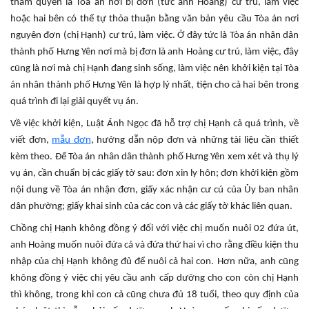
thẩm quyền là Tòa án nơi bị đơn (tức anh Hoàng) cư trú, làm việc
hoặc hai bên có thể tự thỏa thuận bằng văn bản yêu cầu Tòa án nơi
nguyên đơn (chị Hạnh) cư trú, làm việc. Ở đây tức là Tòa án nhân dân
thành phố Hưng Yên nơi mà bị đơn là anh Hoàng cư trú, làm việc, đây
cũng là nơi mà chị Hạnh đang sinh sống, làm việc nên khởi kiện tại Tòa
án nhân thành phố Hưng Yên là hợp lý nhất, tiện cho cả hai bên trong
quá trình đi lại giải quyết vụ án.
Về việc khởi kiện, Luật Ánh Ngọc đã hỗ trợ chị Hạnh cả quá trình, về
viết đơn,
mẫu đơn
, hướng dẫn nộp đơn và những tài liệu cần thiết
kèm theo. Để Tòa án nhân dân thành phố Hưng Yên xem xét và thụ lý
vụ án, cần chuẩn bị các giấy tờ sau: đơn xin ly hôn; đơn khởi kiện gồm
nội dung về Tòa án nhận đơn, giấy xác nhận cư cú của Ủy ban nhân
dân phường; giấy khai sinh của các con và các giấy tờ khác liên quan.
Chồng chị Hạnh không đồng ý đối với việc chị muốn nuôi 02 đứa út,
anh Hoàng muốn nuôi đứa cả và đứa thứ hai vì cho rằng điều kiện thu
nhập của chị Hạnh không đủ để nuôi cả hai con. Hơn nữa, anh cũng
không đồng ý việc chị yêu cầu anh cấp dưỡng cho con còn chị Hạnh
thì không, trong khi con cả cũng chưa đủ 18 tuổi, theo quy định của