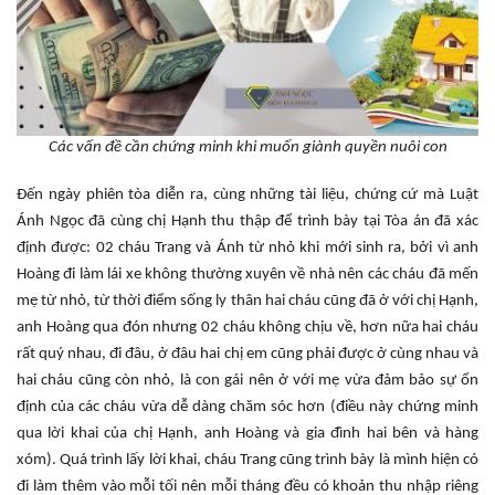
Các vấn đề cần chứng minh khi muốn giành quyền nuôi con
Đến ngày phiên tòa diễn ra, cùng những tài liệu, chứng cứ mà Luật
Ánh Ngọc đã cùng chị Hạnh thu thập để trình bày tại Tòa án đã xác
định được: 02 cháu Trang và Ánh từ nhỏ khi mới sinh ra, bởi vì anh
Hoàng đi làm lái xe không thường xuyên về nhà nên các cháu đã mến
mẹ từ nhỏ, từ thời điểm sống ly thân hai cháu cũng đã ở với chị Hạnh,
anh Hoàng qua đón nhưng 02 cháu không chịu về, hơn nữa hai cháu
rất quý nhau, đi đâu, ở đâu hai chị em cũng phải được ở cùng nhau và
hai cháu cũng còn nhỏ, là con gái nên ở với mẹ vừa đảm bảo sự ổn
định của các cháu vừa dễ dàng chăm sóc hơn (điều này chứng minh
qua lời khai của chị Hạnh, anh Hoàng và gia đình hai bên và hàng
xóm). Quá trình lấy lời khai, cháu Trang cũng trình bày là mình hiện có
đi làm thêm vào mỗi tối nên mỗi tháng đều có khoản thu nhập riêng