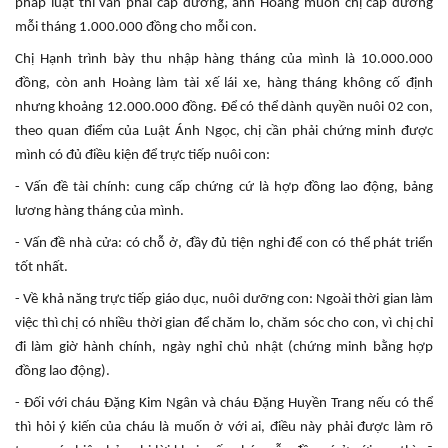
pháp luật thì vẫn phải cấp dưỡng, anh Hoàng muốn chị cấp dưỡng
mỗi tháng 1.000.000 đồng cho mỗi con.
Chị Hạnh trình bày thu nhập hàng tháng của mình là 10.000.000
đồng, còn anh Hoàng làm tài xế lái xe, hàng tháng không cố định
nhưng khoảng 12.000.000 đồng. Để có thể dành quyền nuôi 02 con,
theo quan điểm của Luật Ánh Ngọc, chị cần phải chứng minh được
mình có đủ điều kiện để trực tiếp nuôi con:
- Vấn đề tài chính: cung cấp chứng cứ là hợp đồng lao động, bảng
lương hàng tháng của mình.
- Vấn đề nhà cửa: có chỗ ở, đầy đủ tiện nghi để con có thể phát triển
tốt nhất.
- Về khả năng trực tiếp giáo dục, nuôi dưỡng con: Ngoài thời gian làm
việc thì chị có nhiều thời gian để chăm lo, chăm sóc cho con, vì chị chỉ
đi làm giờ hành chính, ngày nghỉ chủ nhật (chứng minh bằng hợp
đồng lao động).
- Đối với cháu Đặng Kim Ngân và cháu Đặng Huyền Trang nếu có thể
thì hỏi ý kiến của cháu là muốn ở với ai, điều này phải được làm rõ