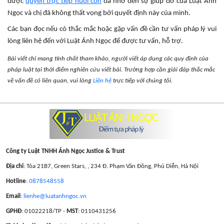
được
quyền trực tiếp nuôi con
đã nhờ đến sự giúp đỡ của Luật Ánh
Ngọc và chị đã không thất vọng bởi quyết định này của mình.
Các bạn đọc nếu có thắc mắc hoặc gặp vấn đề cần tư vấn pháp lý vui
lòng liên hệ đến với Luật Ánh Ngọc để được tư vấn, hỗ trợ.
Bài viết chỉ mang tính chất tham khảo, người viết áp dụng các quy định của
pháp luật tại thời điểm nghiên cứu viết bài. Trường hợp cần giải đáp thắc mắc
về vấn đề có liên quan, vui lòng
Liên hệ
trực tiếp với chúng tôi.
Công ty Luật TNHH Ánh Ngọc Justice & Trust
Địa chỉ
: Tòa 21B7, Green Stars, , 234 Đ. Phạm Văn Đồng, Phú Diễn, Hà Nội
Hotline
:
0878548558
Email
:
lienhe@luatanhngoc.vn
GPHĐ
: 01022218/TP -
MST
: 0110431256