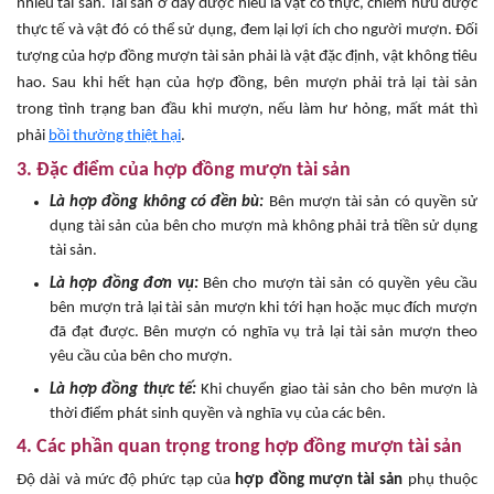
nhiều tài sản. Tài sản ơ đây được hiểu là vật có thực, chiếm hữu được
thực tế và vật đó có thể sử dụng, đem lại lợi ích cho người mượn. Đối
tượng của hợp đồng mượn tài sản phải là vật đặc định, vật không tiêu
hao. Sau khi hết hạn của hợp đồng, bên mượn phải trả lại tài sản
trong tình trạng ban đầu khi mượn, nếu làm hư hỏng, mất mát thì
phải
bồi thường thiệt hại
.
3. Đặc điểm của hợp đồng mượn tài sản
Là hợp đồng không có đền bù:
Bên mượn tài sản có quyền sử
dụng tài sản của bên cho mượn mà không phải trả tiền sử dụng
tài sản.
Là hợp đồng đơn vụ:
Bên cho mượn tài sản có quyền yêu cầu
bên mượn trả lại tài sản mượn khi tới hạn hoặc mục đích mượn
đã đạt được. Bên mượn có nghĩa vụ trả lại tài sản mượn theo
yêu cầu của bên cho mượn.
Là hợp đồng thực tế:
Khi chuyển giao tài sản cho bên mượn là
thời điểm phát sinh quyền và nghĩa vụ của các bên.
4. Các phần quan trọng trong hợp đồng mượn tài sản
Độ dài và mức độ phức tạp của
hợp đồng mượn tài sản
phụ thuộc