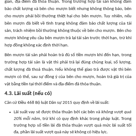
gian, địa điểm đã thỏa thuận. Trong trường hợp tài sản không đảm
bảo chất lượng và bên cho mượn biết nhưng không thông báo, bên
cho mượn phải bồi thường thiệt hại cho bên mượn. Tuy nhiên, nếu
bên mượn đã biết về tình trạng không đảm bảo chất lượng của tài
sản, trách nhiệm bồi thường không thuộc về bên cho mượn. Bên cho
mượn không yêu cầu bên mượn trả lại tài sản trước thời hạn, trừ khi
hợp đồng không xác định thời hạn.
Bên mượn tài sản phải hoàn trả đủ số tiền mượn khi đến hạn, trong
trường hợp tài sản là vật thì phải trả lại đúng chủng loại, số lượng,
chất lượng đã thoả thuận. Nếu không thể giao trả được vật thì bên
mượn có thể, sau sự đồng ý của bên cho mượn, hoàn trả giá trị của
vật bằng tiền tại thời điểm và địa điểm đã thỏa thuận.
4.3. Lãi suất (nếu có)
Căn cứ Điều 468 Bộ luật Dân sự 2015 quy định về lãi suất:
Lãi suất vay sẽ được thỏa thuận bởi các bên và
không vượt quá
20% mỗi năm
, trừ khi có quy định khác trong pháp luật. Trong
trường hợp số tiền lãi đã thỏa thuận vượt quá mức lãi suất tối
đa, phần lãi suất vượt quá này sẽ không có hiệu lực.