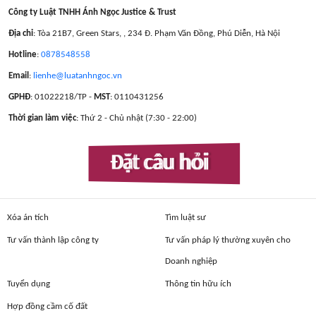
Công ty Luật TNHH Ánh Ngọc Justice & Trust
Địa chỉ
: Tòa 21B7, Green Stars, , 234 Đ. Phạm Văn Đồng, Phú Diễn, Hà Nội
Hotline
:
0878548558
Email
:
lienhe@luatanhngoc.vn
GPHĐ
: 01022218/TP -
MST
: 0110431256
Thời gian làm việc
: Thứ 2 - Chủ nhật (7:30 - 22:00)
Đặt câu hỏi
Xóa án tích
Tìm luật sư
Tư vấn thành lập công ty
Tư vấn pháp lý thường xuyên cho
Doanh nghiệp
Tuyển dụng
Thông tin hữu ích
Hợp đồng cầm cố đất