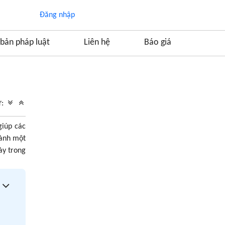
Đăng nhập
bản pháp luật
Liên hệ
Báo giá
Mục lục
1. Vốn điều lệ và thay đổi vốn điều lệ trong
ữ:
công ty cổ phần
2. Hồ sơ, thủ tục tăng vốn điều lệ của công ty
giúp các
cổ phần
hành một
Hồ sơ thực hiện bao gồm các loại giấy tờ
ày trong
sau:
Trình tự thủ tục thực hiện:
3. Hồ sơ, thủ tục giảm vốn điều lệ của công ty
cổ phần
4. Không đăng ký thay đổi vốn điều lệ bị xử
phạt như thế nào?