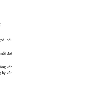
);
goài nếu
 mỗi đợt
tăng vốn
g ký vốn