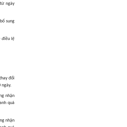
 từ ngày
 bổ sung
 điều lệ
thay đổi
 ngày.
ứng nhận
oanh quá
ứng nhận