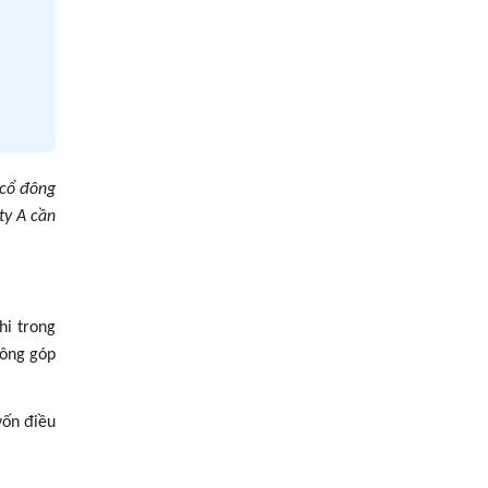
 cổ đông
ty A cần
hi trong
đông góp
vốn điều