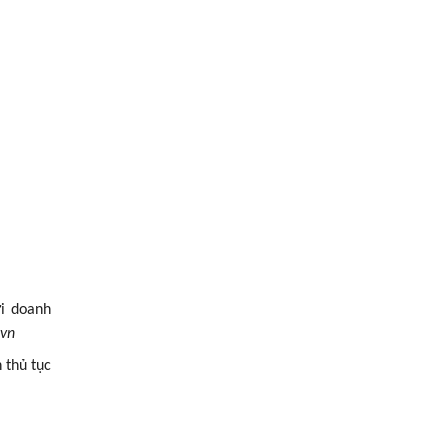
ơi doanh
.vn
 thủ tục