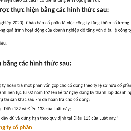
ể hiện theo 02 cách, có thể là tăng lên hoặc giảm đi.
được thực hiện bằng các hình thức sau:
ghiệp 2020). Chào bán cổ phần là việc công ty tăng thêm số lượng
ng quá trình hoạt động của doanh nghiệp để tăng vốn điều lệ công ty
iếu;
 bằng các hình thức sau:
 ty hoàn trả một phần vốn góp cho cổ đông theo tỷ lệ sở hữu cổ phầ
anh liên tục từ 02 năm trở lên kể từ ngày đăng ký thành lập doanh n
 tài sản khác sau khi đã hoàn trả cho cổ đông;
ại Điều 132 và Điều 133 của Luật này;
đầy đủ và đúng hạn theo quy định tại Điều 113 của Luật này."
ông ty cổ phần