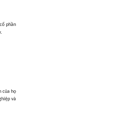
 cổ phần
.
n của họ
ghiệp và