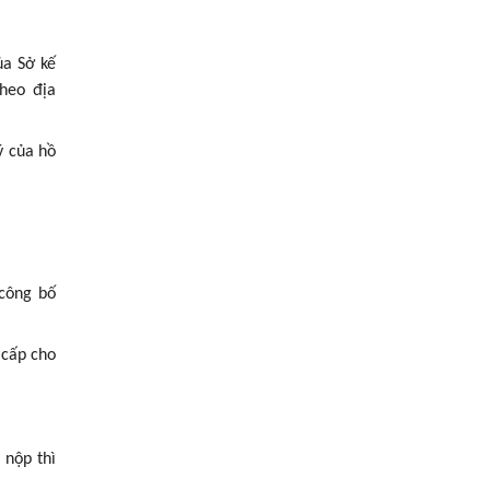
ủa Sở kế
theo địa
ý của hồ
 công bố
 cấp cho
 nộp thì