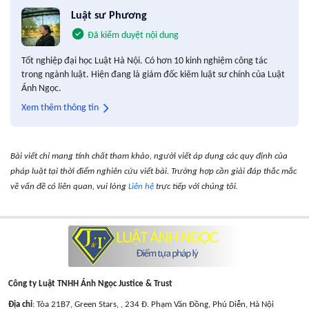
Luật sư Phương
Đã kiểm duyệt nội dung
Tốt nghiệp đại học Luật Hà Nội. Có hơn 10 kinh nghiệm công tác
trong ngành luật. Hiện đang là giám đốc kiêm luật sư chính của Luật
Ánh Ngọc.
Xem thêm thông tin
Bài viết chỉ mang tính chất tham khảo, người viết áp dụng các quy định của
pháp luật tại thời điểm nghiên cứu viết bài. Trường hợp cần giải đáp thắc mắc
về vấn đề có liên quan, vui lòng
Liên hệ
trực tiếp với chúng tôi.
Công ty Luật TNHH Ánh Ngọc Justice & Trust
Địa chỉ
: Tòa 21B7, Green Stars, , 234 Đ. Phạm Văn Đồng, Phú Diễn, Hà Nội