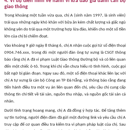
4. Ví dụ điển hình về hành vi lừa đảo giả danh cán bộ
giao thông
Trong khoảng một tuần vừa qua, chị A (sinh năm 1997, là sinh viên)
trải qua những ngày khó khăn với bữa ăn kém chất lượng và giấc ngủ
không yên do trải qua một trường hợp lừa đảo, khiến cho một số tiền
lớn của chị bị chiếm đoạt.
Vào khoảng 9 giờ ngày 8 tháng 6, chị A nhận cuộc gọi từ số điện thoại
0904.746.xxx, trong đó một người đàn ông tự xưng là CSGT thông
báo rằng chị A đã vi phạm Luật Giao thông Đường bộ và có liên quan
đến một chiếc ô-tô. Trong khi chị vẫn chưa hiểu rõ tình hình, cuộc gọi
bất ngờ bị gián đoạn. Ngay sau đó, một số điện thoại khác liên lạc với
chị A tự xưng là cán bộ Công an TP Đà Nẵng, và thông báo rằng đang
tiến hành điều tra một vụ án liên quan đến chị, yêu cầu chị cung cấp
thông tin chi tiết về tài sản, nguồn thu nhập, và nguồn gốc tài sản cá
nhân.
Dưới tình trạng hoang mang, chị A đã đồng ý hợp tác. Để tăng thêm
sự tin tưởng, người điện đàm đã gửi một đường link và yêu cầu chị A
truy cập để cơ quan điều tra kiểm tra vi phạm pháp luật của chị. Sau