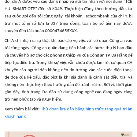
đó, chị A được yêu cầu đăng nhập và gửi tin nhắn với nội dung "TCB
HUI SMART OTP" đến số 8049. Thực hiện đúng theo hướng dẫn, từ
sau cuộc gọi đến tối cùng ngày, tài khoản Techcombank của chị Y. bị
trừ một tổng số lớn là 837 triệu đồng, toàn bộ số tiền này được
chuyển đến tài khoản 0000474655XXX.
Chị A chỉ nhận ra sự thật khi báo cáo vụ việc với cơ quan Công an vào
tối cùng ngày. Công an quận đang tiến hành các bước thụ lý ban đầu
và chuyển hồ sơ cho các phòng nghiệp vụ của Công an TP Đà Nẵng để
tiếp tục điều tra. Trong khi sự việc vẫn chưa được làm rõ, cơ quan CA
khuyến cáo người dân không nên tin tưởng vào các cuộc điện thoại
đe dọa của kẻ xấu, đặc biệt là khi giả danh là cảnh sát điều tra, và
không nên thực hiện theo hướng dẫn để tránh rủi ro. Bởi vì, thời gian
gần đây, tình trạng lừa đảo sử dụng công nghệ cao đang ngày càng
trở nên phức tạp và nguy hiểm.
Xem thêm bài viết:
Thủ đoạn lừa đảo bằng hình thức tặng quà tri ân
khách hàng