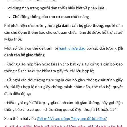
- Lợi dụng tình trạng người dân thiếu hiểu biết về pháp luật.
Chủ động thông báo cho cơ quan chức năng
Khi phát hiện các trường hợp
giả danh cán bộ giao thông
, người dân
cần chủ động thông báo cho cơ quan chức năng để được hỗ trợ và xử
lý kịp thời.
Một số lưu ý cụ thể để tránh bị
hành vi lừa đảo
bởi các đối tượng
giả
danh cán bộ giao thông
:
- Không giao nộp tiền hoặc tài sản cho bất kỳ ai tự xưng là cán bộ giao
thông nếu chưa được kiểm tra giấy tờ, tài liệu hợp lệ;
- Đề nghị các đối tượng tự xưng là cán bộ giao thông xuất trình giấy
tờ, tài liệu hợp lệ như giấy chứng minh nhân dân, thẻ cán bộ, quyết
định điều động;
- Nếu nghi ngờ đối tượng giả danh cán bộ giao thông, hãy gọi điện
thông báo cho cơ quan chức năng qua số điện thoại 113 hoặc 114.
Xem thêm bài viết:
Giải mã Vì sao dùng Telegram để lừa đảo?