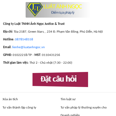
Công ty Luật TNHH Ánh Ngọc Justice & Trust
Địa chỉ
: Tòa 21B7, Green Stars, , 234 Đ. Phạm Văn Đồng, Phú Diễn, Hà Nội
Hotline
:
0878548558
Email
:
lienhe@luatanhngoc.vn
GPHĐ
: 01022218/TP -
MST
: 0110431256
Thời gian làm việc
: Thứ 2 - Chủ nhật (7:30 - 22:00)
Đặt câu hỏi
Xóa án tích
Tìm luật sư
Tư vấn thành lập công ty
Tư vấn pháp lý thường xuyên cho
Doanh nghiệp