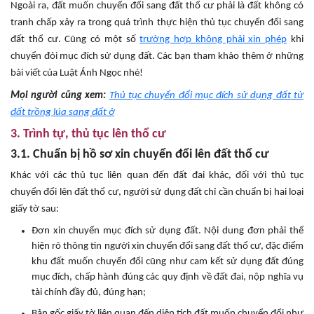
Ngoài ra, đất muốn chuyển đổi sang đất thổ cư phải là đất không có
tranh chấp xảy ra trong quá trình thực hiện thủ tục chuyển đổi sang
đất thổ cư. Cũng có một số
trường hợp không phải xin phép
khi
chuyển đỏi mục đích sử dụng đất. Các bạn tham khảo thêm ở những
bài viết của Luật Ánh Ngọc nhé!
Mọi người cũng xem:
Thủ tục chuyển đổi mục đích sử dụng đất từ
đất trồng lúa sang đất ở
3. Trình tự, thủ tục lên thổ cư
3.1. Chuẩn bị hồ sơ xin chuyển đổi lên đất thổ cư
Khác với các thủ tục liên quan đến đất đai khác, đối với thủ tục
chuyển đổi lên đất thổ cư, người sử dụng đất chỉ cần chuẩn bị hai loại
giấy tờ sau:
Đơn xin chuyển mục đích sử dụng đất. Nội dung đơn phải thể
hiện rõ thông tin người xin chuyển đổi sang đất thổ cư, đặc điểm
khu đất muốn chuyển đổi cũng như cam kết sử dụng đất đúng
mục đích, chấp hành đúng các quy định về đất đai, nộp nghĩa vụ
tài chính đầy đủ, đúng hạn;
Bản gốc giấy tờ liên quan đến diện tích đất muốn chuyển đổi như