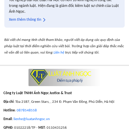
Tốt nghiệp đại học Luật Hà Nội. Có hơn 10 kinh nghiệm công tác
trong ngành luật. Hiện đang là giám đốc kiêm luật sư chính của Luật
Ánh Ngọc.
Xem thêm thông tin
Bài viết chỉ mang tính chất tham khảo, người viết áp dụng các quy định của
pháp luật tại thời điểm nghiên cứu viết bài. Trường hợp cần giải đáp thắc mắc
về vấn đề có liên quan, vui lòng
Liên hệ
trực tiếp với chúng tôi.
Công ty Luật TNHH Ánh Ngọc Justice & Trust
Địa chỉ
: Tòa 21B7, Green Stars, , 234 Đ. Phạm Văn Đồng, Phú Diễn, Hà Nội
Hotline
:
0878548558
Email
:
lienhe@luatanhngoc.vn
GPHĐ
: 01022218/TP -
MST
: 0110431256