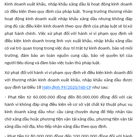
Kinh doanh xuất khẩu, nhập khẩu xăng dầu là hoạt động kinh doanh
có điều kiện theo quy định của pháp luật. Trong trường thương nhân
hoạt động kinh doanh xuất nhập khẩu xăng dầu nhưng không đáp
ứng đủ các điều kiện kinh doanh theo quy định của pháp luật sẽ bị xử
phạt hành chính. Việc xử phạt đối với hành vi vi phạm quy định về
điều kiện kinh doanh trong lĩnh vực xuất khẩu, nhập khẩu xăng dầu
có vai trò quan trọng trong việc duy trì trật tự kinh doanh, bảo vệ môi
trường, đảm bảo an toàn nguồn cung cấp, bảo vệ quyền lợi của
người tiêu dùng và đảm bảo việc tuân thủ pháp luật.
Xử phạt đối với hành vi vi phạm quy định về điều kiện kinh doanh đối
với thương nhân kinh doanh xuất khẩu, nhập khẩu xăng dầu được
quy định tại Điều 18
Nghị định 99/2020/NĐ-CP
như sau:
- Phạt tiền từ 60.000.000 đồng đến 80.000.000 đồng đối với các
hành vi không đáp ứng điều kiện về cơ sở vật chất kỹ thuật phục vụ
kinh doanh xăng dầu như: cầu cảng chuyên dụng để tiếp nhận tàu
chở xăng dầu hoặc phương tiện vận tải xăng dầu, phương tiện vận tải
xăng dầu nội địa, kho tiếp nhận xăng dầu theo quy định.
- Phạt tiền từ 80.000.000 đồng đến 100.000.000 đồng đối với hành