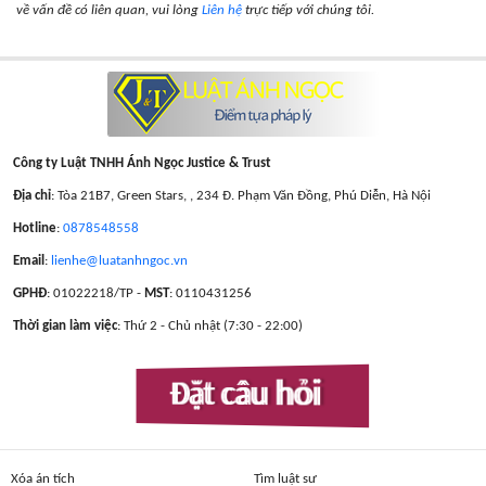
về vấn đề có liên quan, vui lòng
Liên hệ
trực tiếp với chúng tôi.
Công ty Luật TNHH Ánh Ngọc Justice & Trust
Địa chỉ
: Tòa 21B7, Green Stars, , 234 Đ. Phạm Văn Đồng, Phú Diễn, Hà Nội
Hotline
:
0878548558
Email
:
lienhe@luatanhngoc.vn
GPHĐ
: 01022218/TP -
MST
: 0110431256
Thời gian làm việc
: Thứ 2 - Chủ nhật (7:30 - 22:00)
Đặt câu hỏi
Xóa án tích
Tìm luật sư