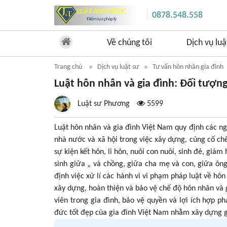
0878.548.558
Về chúng tôi
Dịch vụ luậ
Trang chủ
Dịch vụ luật sư
Tư vấn hôn nhân gia đình
Luật hôn nhân và gia đình: Đối tượn
Luật sư Phương
5599
Luật hôn nhân và gia đình Việt Nam quy định các ng
nhà nước và xã hội trong việc xây dựng, củng cố ch
sự kiện kết hôn, li hôn, nuôi con nuôi, sinh đẻ, giá
sinh giữa „ và chồng, giữa cha mẹ và con, giữa ông
định việc xử lí các hành vi vi phạm pháp luật về hô
xây dựng, hoàn thiện và bảo vệ chế độ hôn nhân và 
viên trong gia đình, bảo vệ quyền và lợi ích hợp p
đức tốt đẹp của gia đình Việt Nam nhằm xây dựng gi