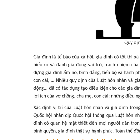
Quy địn
Gia đình là tế bào của xã hội, gia đình có tốt thị x
hiểu rõ và đánh giá đúng vai trò, trách nhiệm của
dựng gia đình ấm no, bình đẳng, tiến bộ và hanh p
con cái,.... Nhiều quy định của Luật hôn nhân và gi
động... đã có tác dụng tạo điều kiện cho các gia đ
lợi ích của vợ chồng, cha mẹ, con cái; những điều n
Xác định vị trí của Luật hôn nhân và gia đình tro
Quốc hội nhân dịp Quốc hội thông qua Luật hôn nhâ
đình có quan hệ mật thiết đến mọi người dân trong
bình quyền, gia đình thật sự hạnh phúc. Toàn thể đồng