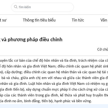
t sư
Thông tin tiêu biểu
Tin tức
Văn 
g và phương pháp điều chỉnh
Cỡ ch
uyên tắc cơ bản của chế độ hôn nhân và tỉa đình, trách nhiệm của c
ế độ hôn nhân và gia đình Việt Nam; điều chỉnh các quan hệ phát sin
m hộ, cấp dưỡng; điều chỉnh các quan hệ nhân thân và các quan hệ tài 
 bà và cháu, giữa anh chị em với nhau và giữa các thành viên gia đ
n nhân và gia đình. Luật hôn nhân và gia đình Việt Nam có nhiệm vụ 
gia đình tiến bộ, xây dựng chuẩn mực pháp lí cho cách ứng xử của c
háp của các thành viên trong gia đình, kế thừa và phát huy truyền t
a đình no ấm, bình đẳng, tiến bộ, hạnh phúc và bền vững.