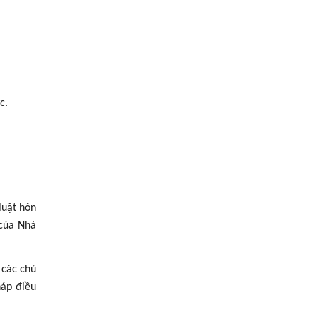
c.
luật hôn
 của Nhà
 các chủ
háp điều