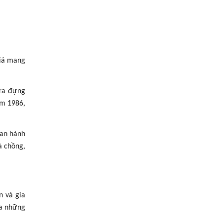
giá mang
hứa đựng
ăm 1986,
ban hành
à chồng,
n và gia
ữa những