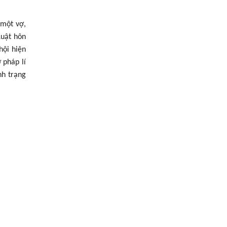
 một vợ,
Luật hôn
hội hiện
 pháp lí
nh trạng