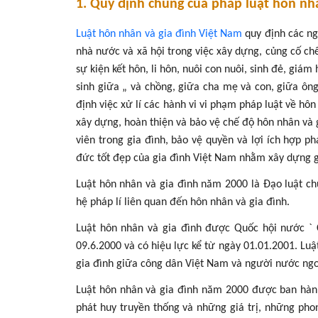
1. Quy định chung của pháp luật hôn nh
Luật hôn nhân và gia đình Việt Nam
quy định các ng
nhà nước và xã hội trong việc xây dựng, củng cố ch
sự kiện kết hôn, li hôn, nuôi con nuôi, sinh đẻ, giá
sinh giữa „ và chồng, giữa cha mẹ và con, giữa ông
định việc xử lí các hành vi vi phạm pháp luật về hô
xây dựng, hoàn thiện và bảo vệ chế độ hôn nhân và 
viên trong gia đình, bảo vệ quyền và lợi ích hợp p
đức tốt đẹp của gia đình Việt Nam nhằm xây dựng gi
Luật hôn nhân và gia đình năm 2000 là Đạo luật c
hệ pháp lí liên quan đến hôn nhân và gia đình.
Luật hôn nhân và gia đình được Quốc hội nước ` 
09.6.2000 và có hiệu lực kể từ ngày 01.01.2001. Lu
gia đình giữa công dân Việt Nam và người nước ng
Luật hôn nhân và gia đình năm 2000 được ban hành 
phát huy truyền thống và những giá trị, những pho