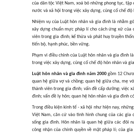
của dân tộc Việt Nam, xoá bỏ những phong tục, tập 
nước và xã hội trong việc xây dựng, củng cố chế độ 
Nhiệm vụ của Luật hôn nhân và gia đình là nhằm gó
xây dựng chuẩn mực pháp lí cho cách ứng xử của cá
viên trong gia đình; kế thừa và phát huy truyền th
tiến bộ, hạnh phúc, bền vững.
Phạm vi điều chỉnh của Luật hôn nhân và gia đình l
trong việc xây dựng, củng cố chế độ hôn nhân và gi
Luật hôn nhân và gia đình năm 2000
gồm 12 Chương
quan hệ giữa vợ và chồng; quan hệ giữa cha, mẹ với
thành viên trong gia đình; vấn đề cấp dưỡng; việc x
đình; vấn đề ly hôn; quan hệ hôn nhân và gia đình có
Trong điều kiện kinh tế - xã hội như hiện nay, nhữn
Việt Nam, căn cứ vào tình hình chung của các gia 
sống gia đình. Hôn nhân là quan hệ giữa các đôi n
công nhận của chính quyền về mặt pháp lí; của gia 