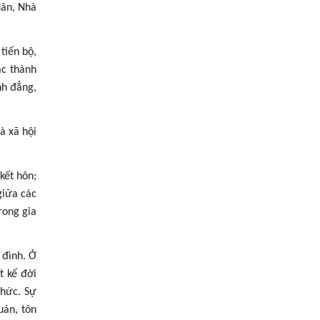
dân, Nhà
tiến bộ,
ác thành
nh đẳng,
à xã hội
kết hôn;
giữa các
rong gia
 đình. Ở
t kế đời
thức. Sự
uán, tôn