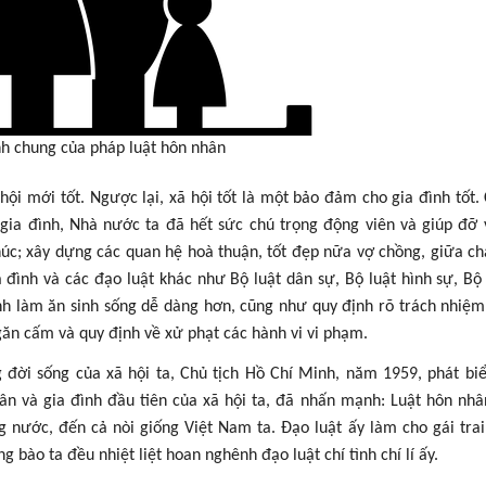
h chung của pháp luật hôn nhân
ã hội mới tốt. Ngược lại, xã hội tốt là một bảo đảm cho gia đình tốt. 
 gia đình, Nhà nước ta đã hết sức chú trọng động viên và giúp đỡ 
húc; xây dựng các quan hệ hoà thuận, tốt đẹp nữa vợ chồng, giữa c
a đình và các đạo luật khác như Bộ luật dân sự, Bộ luật hình sự, Bộ 
ình làm ăn sinh sống dễ dàng hơn, cũng như quy định rõ trách nhiệm
găn cấm và quy định về xử phạt các hành vi vi phạm.
ng đời sống của xã hội ta, Chủ tịch Hồ Chí Minh, năm 1959, phát bi
n và gia đình đầu tiên của xã hội ta, đã nhấn mạnh: Luật hôn nhâ
 nước, đến cả nòi giống Việt Nam ta. Đạo luật ấy làm cho gái trai
 bào ta đều nhiệt liệt hoan nghênh đạo luật chí tình chí lí ấy.