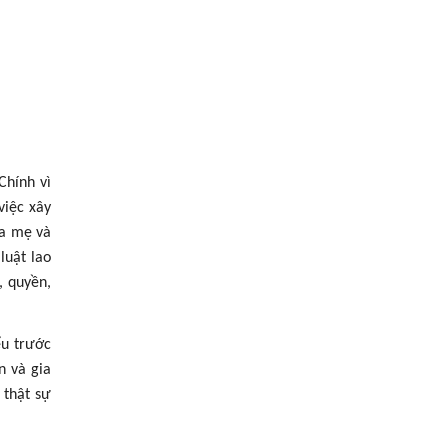
Chính vì
việc xây
ha mẹ và
luật lao
, quyền,
ểu trước
n và gia
 thật sự