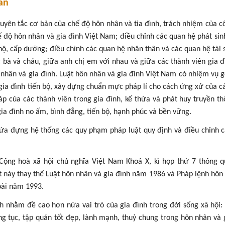
ân
uyên tắc cơ bản của chế độ hôn nhân và tỉa đình, trách nhiệm của c
ế độ hôn nhân và gia đình Việt Nam; điều chỉnh các quan hệ phát sin
m hộ, cấp dưỡng; điều chỉnh các quan hệ nhân thân và các quan hệ tài 
 bà và cháu, giữa anh chị em với nhau và giữa các thành viên gia đ
n nhân và gia đình. Luật hôn nhân và gia đình Việt Nam có nhiệm vụ 
gia đình tiến bộ, xây dựng chuẩn mực pháp lí cho cách ứng xử của c
háp của các thành viên trong gia đình, kế thừa và phát huy truyền t
a đình no ấm, bình đẳng, tiến bộ, hạnh phúc và bền vững.
hứa đựng hệ thống các quy phạm pháp luật quy định và điều chỉnh 
Cộng hoà xã hội chủ nghĩa Việt Nam Khoá X, kì họp thứ 7 thông 
ật này thay thế Luật hôn nhân và gia đình năm 1986 và Pháp lệnh hôn
oài năm 1993.
nhằm đề cao hơn nữa vai trò của gia đình trong đời sống xã hội: 
ng tục, tập quán tốt đẹp, lành mạnh, thuỷ chung trong hôn nhân và 