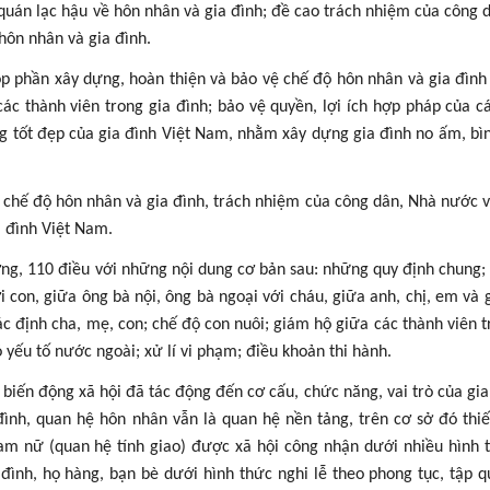
quán lạc hậu về hôn nhân và gia đình; đề cao trách nhiệm của công 
hôn nhân và gia đình.
p phần xây dựng, hoàn thiện và bảo vệ chế độ hôn nhân và gia đình 
c thành viên trong gia đình; bảo vệ quyền, lợi ích hợp pháp của c
ống tốt đẹp của gia đình Việt Nam, nhằm xây dựng gia đình no ấm, bì
à chế độ hôn nhân và gia đình, trách nhiệm của công dân, Nhà nước v
a đình Việt Nam.
, 110 điều với những nội dung cơ bản sau: những quy định chung; 
 con, giữa ông bà nội, ông bà ngoại với cháu, giữa anh, chị, em và 
ác định cha, mẹ, con; chế độ con nuôi; giám hộ giữa các thành viên t
 yếu tố nước ngoài; xử lí vi phạm; điều khoản thi hành.
g biến động xã hội đã tác động đến cơ cấu, chức năng, vai trò của gia
đình, quan hệ hôn nhân vẫn là quan hệ nền tảng, trên cơ sở đó thiế
am nữ (quan hệ tính giao) được xã hội công nhận dưới nhiều hình 
đình, họ hàng, bạn bè dưới hình thức nghi lễ theo phong tục, tập q