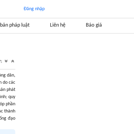
Đăng nhập
bản pháp luật
Liên hệ
Báo giá
Mục lục
1. Quy định chung của pháp luật hôn nhân
ữ:
2. Luật hôn nhân gia đình là gì ?
ông dân,
2.1 Khái niệm về luật hôn nhân gia đình
h do các
2.2 Đối tượng điều chỉnh của Luật Hôn nhân
sản phát
và gia đình Việt Nam
ình; quy
2.3 Phương pháp điều chỉnh của Luật Hôn
nhân và gia đình
góp phần
3. Quy định pháp luật về kết hôn
ác thành
hống đạo
4. Quy định của pháp luật về kết hôn với người
Hàn Quốc
4.1 Quy định về điều kiện kết hôn