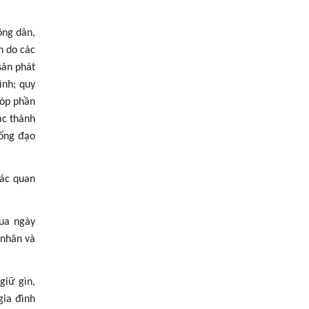
ông dân,
h do các
sản phát
ình; quy
góp phần
ác thành
hống đạo
các quan
qua ngày
 nhân và
giữ gìn,
gia đình