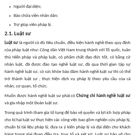
Người đại diện;
Bào chữa viên nhân dân;
Trợ giúp viên pháp lý.
2.1. Luật sư
Luật sư
là người có đủ tiêu chuẩn, điều kiện hành nghề theo quy định
của pháp luật như: Công dân Việt Nam trung thành với Tổ quốc, tuân
thủ Hiến pháp và pháp luật, có phẩm chất đạo đức tốt, có bằng cử
nhân luật, đã được đào tạo nghề luật sư, đã qua thời gian tập sự
hành nghề luật sư, có sức khỏe bảo đảm hành nghề luật sư thì có thể
trở thành luật sư , thực hiện dịch vụ pháp lý theo yêu cầu của cá
nhân, cơ quan, tổ chức.
Muốn được hành nghề luật sư phải có
Chứng chỉ hành nghề luật sư
và gia nhập một Đoàn luật sư.
Trong quá trình tham gia tố tụng để bảo vệ quyền và lợi ích hợp pháp
cho bị hại luật sư thực hiện các công việc bao gồm nghiên cứu pháp lý,
chuẩn bị tài liệu pháp lý, đưa ra ý kiến pháp lý và đại diện cho khách
hàng trong giai đoạn điều tra, truy tố và xét xử. Luật sư bảo vệ cho