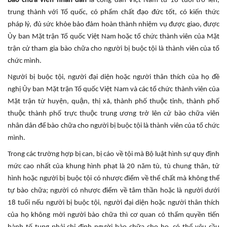
Bào chữa viên nhân dân
là công dân Việt Nam từ 18 tuổi trở lên,
trung thành với Tổ quốc, có phẩm chất đạo đức tốt, có kiến thức
pháp lý, đủ sức khỏe bảo đảm hoàn thành nhiệm vụ được giao, được
Ủy ban Mặt trận Tổ quốc Việt Nam hoặc tổ chức thành viên của Mặt
trận cử tham gia bào chữa cho người bị buộc tội là thành viên của tổ
chức mình.
Người bị buộc tội, người đại diện hoặc người thân thích của họ đề
nghị Ủy ban Mặt trận Tổ quốc Việt Nam và các tổ chức thành viên của
Mặt trận từ huyện, quận, thị xã, thành phố thuộc tỉnh, thành phố
thuộc thành phố trực thuộc trung ương trở lên cử bào chữa viên
nhân dân để bào chữa cho người bị buộc tội là thành viên của tổ chức
mình.
Trong các trường hợp bị can, bị cáo về tội mà Bộ luật hình sự quy định
mức cao nhất của khung hình phạt là 20 năm tù, tù chung thân, tử
hình hoặc người bị buộc tội có nhược điểm về thể chất mà không thể
tự bào chữa; người có nhược điểm về tâm thần hoặc là người dưới
18 tuổi nếu người bị buộc tội, người đại diện hoặc người thân thích
của họ không mời người bào chữa thì cơ quan có thẩm quyền tiến