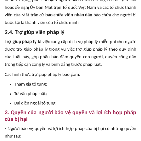
hành tố tụng phải chỉ định người bào chữa cho họ, có thể yêu cầu
hoặc đề nghị Ủy ban Mặt trận Tổ quốc Việt Nam và các tổ chức thành
viên của Mặt trận cử
bào chữa viên nhân dân
bào chữa cho người bị
buộc tội là thành viên của tổ chức mình
2.4. Trợ giúp viên pháp lý
Trợ giúp pháp lý l
à việc cung cấp dịch vụ pháp lý miễn phí cho người
được trợ giúp pháp lý trong vụ việc trợ giúp pháp lý theo quy định
của Luật này, góp phần bảo đảm quyền con người, quyền công dân
trong tiếp cận công lý và bình đẳng trước pháp luật.
Các hình thức trợ giúp pháp lý bao gồm:
Tham gia tố tụng;
Tư vấn pháp luật;
Đại diện ngoài tố tụng.
3. Quyền của người bảo vệ quyền và lợi ích hợp pháp
của bị hại
- Người bảo vệ quyền và lợi ích hợp pháp của bị hại có những quyền
như sau: