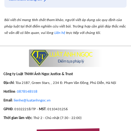
Bài viết chỉ mang tính chất tham khảo, người viết áp dụng các quy định của
pháp luật tại thời điểm nghiên cứu viết bài. Trường hợp cần giải đáp thắc mắc
về vấn đề có liên quan, vui lòng
Liên hệ
trực tiếp với chúng tôi.
Công ty Luật TNHH Ánh Ngọc Justice & Trust
Địa chỉ
: Tòa 21B7, Green Stars, , 234 Đ. Phạm Văn Đồng, Phú Diễn, Hà Nội
Hotline
:
0878548558
Email
:
lienhe@luatanhngoc.vn
GPHĐ
: 01022218/TP -
MST
: 0110431256
Thời gian làm việc
: Thứ 2 - Chủ nhật (7:30 - 22:00)