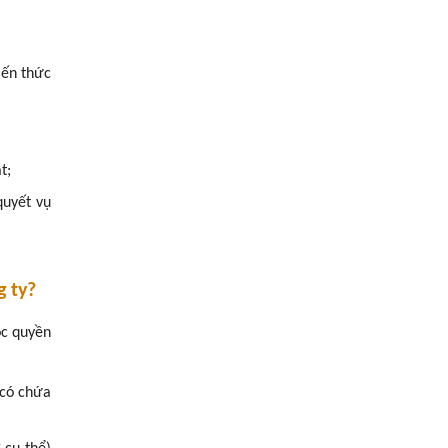
iến thức
t;
quyết vụ
g ty?
ộc quyền
 có chứa