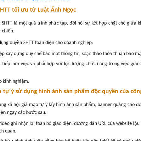
SHTT tối ưu từ Luật Ánh Ngọc
m SHTT là một quá trình phức tạp, đòi hỏi sự kết hợp chặt chẽ giữa k
 chiến.
 dụng quyền SHTT toàn diện cho doanh nghiệp:
hiệp xây dựng quy chế bảo mật thông tin, soạn thảo thỏa thuận bảo mậ
tiếp làm việc và phối hợp với lực lượng chức năng trong việc giải 
ào kinh nghiệm.
u tự ý sử dụng hình ảnh sản phẩm độc quyền của côn
mạng xã hội giả mạo tự ý lấy hình ảnh sản phẩm, banner quảng cáo đ
iện ngay các bước sau:
video ghi nhận lại toàn bộ giao diện, đường dẫn URL của website lậu
ch quan.