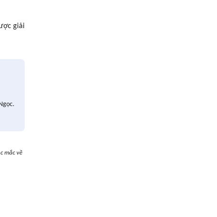
ược giải
 Ngọc.
ắc mắc về