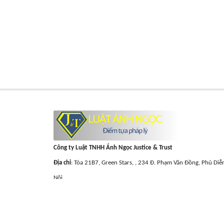
Công ty Luật TNHH Ánh Ngọc Justice & Trust
Địa chỉ
: Tòa 21B7, Green Stars, , 234 Đ. Phạm Văn Đồng, Phú Diễ
Nội
Hotline
:
0878548558
Email
:
lienhe@luatanhngoc.vn
GPHĐ
: 01022218/TP -
MST
: 0110431256