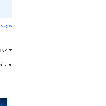
ảo vệ sở
quy định
tế, phân