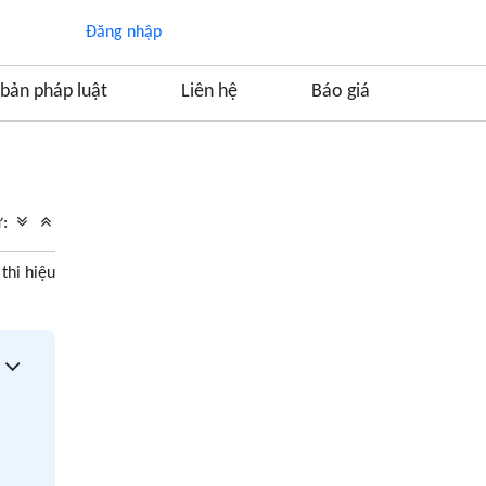
Đăng nhập
bản pháp luật
Liên hệ
Báo giá
Mục lục
1. Thực trạng và giải pháp nâng cao bảo vệ
ữ:
quyền sở hữu trí tuệ tại Việt Nam
2. Giải pháp thực thi và áp dụng quyền SHTT
thi hiệu
tối ưu từ Luật Ánh Ngọc
3. Làm sao để ngăn chặn một website lậu tự ý
sử dụng hình ảnh sản phẩm độc quyền của
công ty?
4. Việc đăng ký bảo hộ nhãn hiệu có phải là
giải pháp bảo vệ tối ưu?
5. Lưu ý cho giải pháp nâng cao hiệu quả bảo
vệ SHTT: