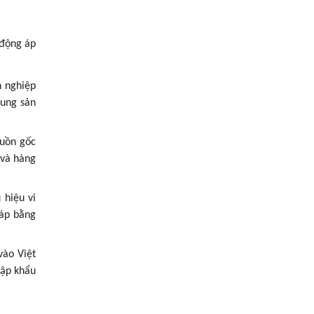
 động áp
h nghiệp
tung sản
guồn gốc
 và hàng
 hiệu vi
háp bằng
vào Việt
hập khẩu