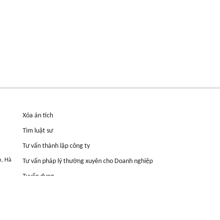
Xóa án tích
Tìm luật sư
Tư vấn thành lập công ty
n, Hà
Tư vấn pháp lý thường xuyên cho Doanh nghiệp
Tuyển dụng
Thông tin hữu ích
Hợp đồng cầm cố đất