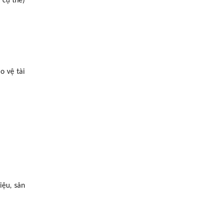
 cụ thể)
o vệ tài
iệu, sản