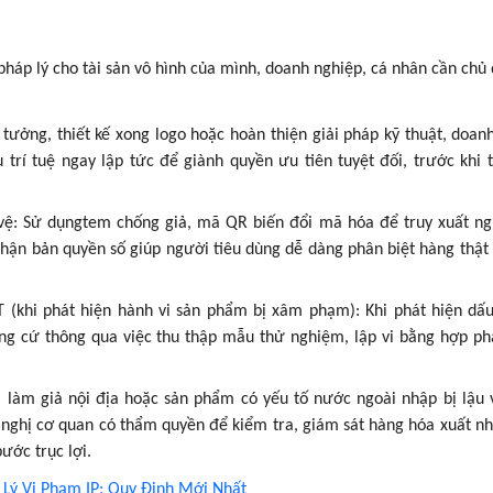
pháp lý cho tài sản vô hình của mình, doanh nghiệp, cá nhân cần chủ
tưởng, thiết kế xong logo hoặc hoàn thiện giải pháp kỹ thuật, doan
trí tuệ ngay lập tức để giành quyền ưu tiên tuyệt đối, trước khi 
vệ: Sử dụngtem chống giả, mã QR biến đổi mã hóa để truy xuất n
nhận bản quyền số giúp người tiêu dùng dễ dàng phân biệt hàng thật
(khi phát hiện hành vi sản phẩm bị xâm phạm): Khi phát hiện dấu
g cứ thông qua việc thu thập mẫu thử nghiệm, lập vi bằng hợp p
 làm giả nội địa hoặc sản phẩm có yếu tố nước ngoài nhập bị lậu 
nghị cơ quan có thẩm quyền để kiểm tra, giám sát hàng hóa xuất n
ước trục lợi.
Lý Vi Phạm IP: Quy Định Mới Nhất