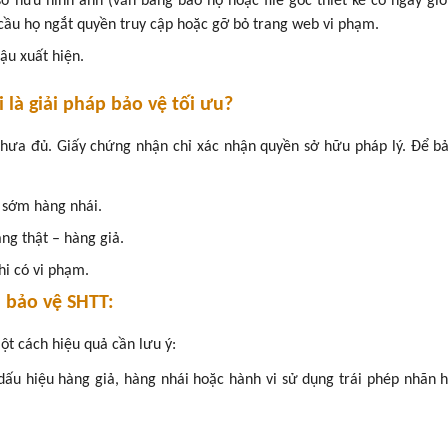
 hữu hình ảnh (văn bằng bảo hộ hoặc file gốc thiết kế có ngày giờ
cầu họ ngắt quyền truy cập hoặc gỡ bỏ trang web vi phạm.
lậu xuất hiện.
 là giải pháp bảo vệ tối ưu?
hưa đủ. Giấy chứng nhận chỉ xác nhận quyền sở hữu pháp lý. Để bả
 sớm hàng nhái.
ng thật – hàng giả.
i có vi phạm.
ả bảo vệ SHTT:
ột cách hiệu quả cần lưu ý:
ấu hiệu hàng giả, hàng nhái hoặc hành vi sử dụng trái phép nhãn h