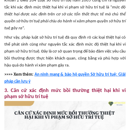
Khoản 2 Điều 204 Luật Sở hữu trí tuệ năm 2005 cũng chỉ ra nguyên
tắc khi xác định mức thiệt hại khi vi phạm sở hữu trí tuệ là “
mức độ
thiệt hại được xác định trên cơ sở các tổn thất thực tế mà chủ thể
quyền sở hữu trí tuệ phải chịu do hành vi xâm phạm quyền sở hữu trí
tuệ gây ra
”.
Như vậy, pháp luật sở hữu trí tuệ đã quy định rõ các loại thiệt hại có
thể phát sinh cũng như nguyên tắc xác định mức độ thiệt hại khi vi
phạm sở hữu trí tuệ. Đây là cơ sở quan trọng để bảo đảm việc yêu cầu
bồi thường được thực hiện khách quan, công bằng và phù hợp với
hậu quả do hành vi xâm phạm gây ra.
>>>> Xem thêm:
An ninh mạng & bảo hộ quyền Sở hữu trí tuệ: Giải
pháp cần lưu ý
3. Căn cứ xác định mức bồi thường thiệt hại khi vi
phạm sở hữu trí tuệ