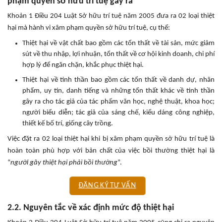
phạm quyền sở hữu trí tuệ gây ra
Khoản 1 Điều 204 Luật Sở hữu trí tuệ năm 2005 đưa ra 02 loại thiệt
hại mà hành vi xâm phạm quyền sở hữu trí tuệ, cụ thể:
Thiệt hại về vật chất bao gồm các tổn thất về tài sản, mức giảm
sút về thu nhập, lợi nhuận, tổn thất về cơ hội kinh doanh, chi phí
hợp lý để ngăn chặn, khắc phục thiệt hại.
Thiệt hại về tinh thần bao gồm các tổn thất về danh dự, nhân
phẩm, uy tín, danh tiếng và những tổn thất khác về tinh thần
gây ra cho tác giả của tác phẩm văn học, nghệ thuật, khoa học;
người biểu diễn; tác giả của sáng chế, kiểu dáng công nghiệp,
thiết kế bố trí, giống cây trồng.
Việc đặt ra 02 loại thiệt hại khi bị xâm phạm quyền sở hữu trí tuệ là
hoàn toàn phù hợp với bản chất của việc bồi thường thiệt hại là
“
người gây thiệt hại phải bồi thường
”.
ĐĂNG KÝ TƯ VẤN
2.2. Nguyên tắc về xác định mức độ thiệt hại