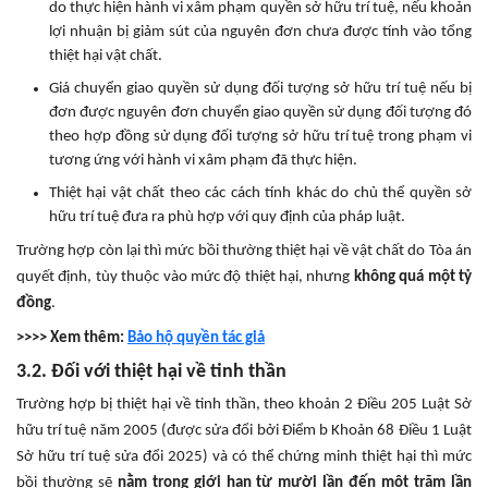
do thực hiện hành vi xâm phạm quyền sở hữu trí tuệ, nếu khoản
lợi nhuận bị giảm sút của nguyên đơn chưa được tính vào tổng
thiệt hại vật chất.
Giá chuyển giao quyền sử dụng đối tượng sở hữu trí tuệ nếu bị
đơn được nguyên đơn chuyển giao quyền sử dụng đối tượng đó
theo hợp đồng sử dụng đối tượng sở hữu trí tuệ trong phạm vi
tương ứng với hành vi xâm phạm đã thực hiện.
Thiệt hại vật chất theo các cách tính khác do chủ thể quyền sở
hữu trí tuệ đưa ra phù hợp với quy định của pháp luật.
Trường hợp còn lại thì mức bồi thường thiệt hại về vật chất do Tòa án
quyết định, tùy thuộc vào mức độ thiệt hại, nhưng
không quá một tỷ
đồng
.
>>>> Xem thêm:
Bảo hộ quyền tác giả
3.2. Đối với thiệt hại về tinh thần
Trường hợp bị thiệt hại về tinh thần, theo khoản 2 Điều 205 Luật Sở
hữu trí tuệ năm 2005 (được sửa đổi bởi Điểm b Khoản 68 Điều 1 Luật
Sở hữu trí tuệ sửa đổi 2025) và có thể chứng minh thiệt hại thì mức
bồi thường sẽ
nằm trong giới hạn từ mười lần đến một trăm lần