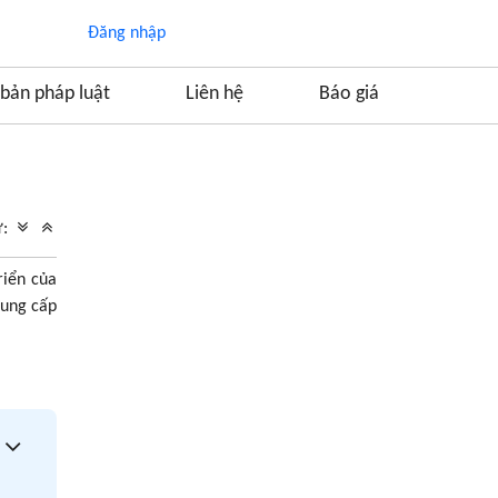
Đăng nhập
bản pháp luật
Liên hệ
Báo giá
Mục lục
1. Đôi nét về tình hình kinh tế Phú Quốc
ữ:
2. Dịch vụ thành lập công ty tại phú quốc
riển của
2.1. Bảng giá dịch vụ thành lập công ty tại
phú quốc của Luật Ánh Ngọc
cung cấp
2.2. Tại sao nên dùng dịch vụ thành lập công
ty tại phú quốc của Luật Ánh Ngọc?
3. Điều kiện thành lập công ty tại Phú Quốc
4. Quy trình thực hiện dịch vụ thành lập công
ty tại Phú Quốc của Luật Ánh Ngọc
Bước 1: Tư vấn ban đầu
Bước 2: Chuẩn bị hồ sơ