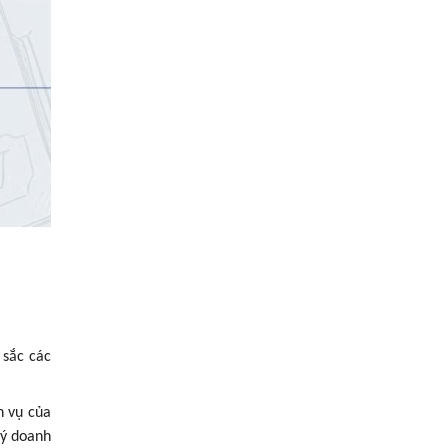
 sắc các
h vụ của
ký doanh