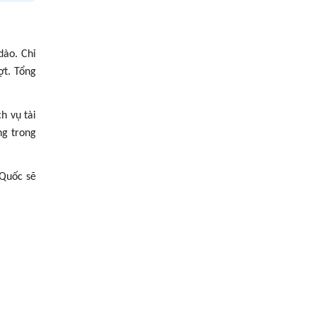
dào. Chỉ
ợt. Tổng
h vụ tài
ng trong
 Quốc sẽ