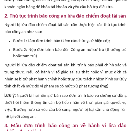
Lưu ý:
Cần thông báo cho ngân hàng khi bị chiếm đoạt tài sản qua tài
khoản ngân hàng để khóa tài khoản và yêu cầu hỗ trợ điều tra.
2. Thủ tục trình báo công an lừa đảo chiếm đoạt tài sản
Người bị lừa đảo chiếm đoạt tài sản cần thực hiện các thủ tục trình
báo công an như sau:
Bước 1: Làm đơn trình báo (kèm các chứng cứ hiện có);
Bước 2: Nộp đơn trình báo đến Công an nơi cư trú (thường trú
hoặc tạm trú).
Người bị lừa đảo chiếm đoạt tài sản khi trình báo phải chính xác và
trung thực. Nếu có hành vi tố giác sai sự thật hoặc vì mục đích cá
nhân sẽ bị xử phạt hành chính hoặc truy cứu trách nhiệm hình sự (tùy
tính chất và mức độ vi phạm sẽ có mức xử phạt tương ứng).
Lưu ý:
Người bị hại nên giữ bản sao đơn trình báo và chứng cứ đồng
thời hỏi thêm thông tin cán bộ tiếp nhận về thời gian giải quyết vụ
việc; Trường hợp có yêu cầu bổ sung, người bị hại cần chủ động liên
hệ lại với công an.
3. Mẫu đơn trình báo công an về hành vi lừa đảo