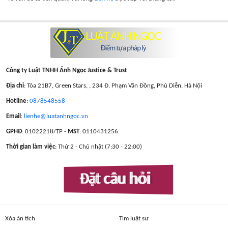
Công ty Luật TNHH Ánh Ngọc Justice & Trust
Địa chỉ
: Tòa 21B7, Green Stars, , 234 Đ. Phạm Văn Đồng, Phú Diễn, Hà Nội
Hotline
:
0878548558
Email
:
lienhe@luatanhngoc.vn
GPHĐ
: 01022218/TP -
MST
: 0110431256
Thời gian làm việc
: Thứ 2 - Chủ nhật (7:30 - 22:00)
Đặt câu hỏi
Xóa án tích
Tìm luật sư