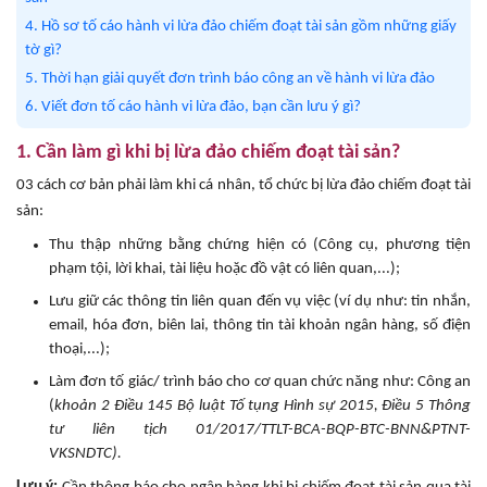
4. Hồ sơ tố cáo hành vi lừa đảo chiếm đoạt tài sản gồm những giấy
tờ gì?
5. Thời hạn giải quyết đơn trình báo công an về hành vi lừa đảo
6. Viết đơn tố cáo hành vi lừa đảo, bạn cần lưu ý gì?
1. Cần làm gì khi bị lừa đảo chiếm đoạt tài sản?
03 cách cơ bản phải làm khi cá nhân, tổ chức bị lừa đảo chiếm đoạt tài
sản:
Thu thập những bằng chứng hiện có (Công cụ, phương tiện
phạm tội, lời khai, tài liệu hoặc đồ vật có liên quan,...);
Lưu giữ các thông tin liên quan đến vụ việc (ví dụ như: tin nhắn,
email, hóa đơn, biên lai, thông tin tài khoản ngân hàng, số điện
thoại,...);
Làm đơn tố giác/ trình báo cho cơ quan chức năng như: Công an
(
khoản 2 Điều 145 Bộ luật Tố tụng Hình sự 2015, Điều 5 Thông
tư liên tịch 01/2017/TTLT-BCA-BQP-BTC-BNN&PTNT-
VKSNDTC).