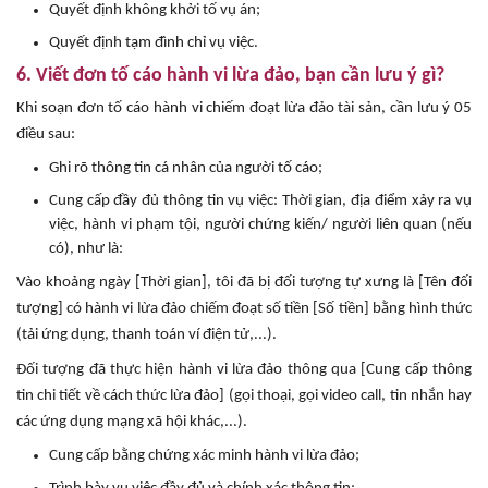
Quyết định không khởi tố vụ án;
Quyết định tạm đình chỉ vụ việc.
6. Viết đơn tố cáo hành vi lừa đảo, bạn cần lưu ý gì?
Khi soạn đơn tố cáo hành vi chiếm đoạt lừa đảo tài sản, cần lưu ý 05
điều sau:
Ghi rõ thông tin cá nhân của người tố cáo;
Cung cấp đầy đủ thông tin vụ việc: Thời gian, địa điểm xảy ra vụ
việc, hành vi phạm tội, người chứng kiến/ người liên quan (nếu
có), như là:
Vào khoảng ngày [Thời gian], tôi đã bị đối tượng tự xưng là [Tên đối
tượng] có hành vi lừa đảo chiếm đoạt số tiền [Số tiền] bằng hình thức
(tải ứng dụng, thanh toán ví điện tử,...).
Đối tượng đã thực hiện hành vi lừa đảo thông qua [Cung cấp thông
tin chi tiết về cách thức lừa đảo] (gọi thoại, gọi video call, tin nhắn hay
các ứng dụng mạng xã hội khác,...).
Cung cấp bằng chứng xác minh hành vi lừa đảo;