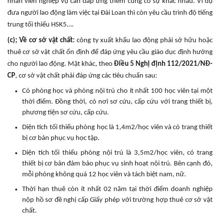
nhân viên nghiệp vụ cần đáp ứng thêm cũng có sự khác nhau. Ví dụ
đưa người lao động làm việc tại Đài Loan thì còn yêu cầu trình độ tiếng
trung tối thiểu HSK5….
(c); Về cơ sở vật chất:
công ty xuất khẩu lao động phải sở hữu hoặc
thuê cơ sở vật chất ổn định để đáp ứng yêu cầu giáo dục định hướng
cho người lao động. Mặt khác, theo
Điều 5 Nghị định 112/2021/NĐ-
CP
, cơ sở vật chất phải đáp ứng các tiêu chuẩn sau:
Có phòng học và phòng nội trú cho ít nhất 100 học viên tại một
thời điểm. Đồng thời, có nơi sơ cứu, cấp cứu với trang thiết bị,
phương tiện sơ cứu, cấp cứu.
Diện tích tối thiểu phòng học là 1,4m2/học viên và có trang thiết
bị cơ bản phục vụ học tập.
Diện tích tối thiểu phòng nội trú là 3,5m2/học viên, có trang
thiết bị cơ bản đảm bảo phục vụ sinh hoạt nội trú. Bên cạnh đó,
mỗi phòng không quá 12 học viên và tách biệt nam, nữ.
Thời hạn thuê còn ít nhất 02 năm tại thời điểm doanh nghiệp
nộp hồ sơ đề nghị cấp Giấy phép với trường hợp thuê cơ sở vật
chất.