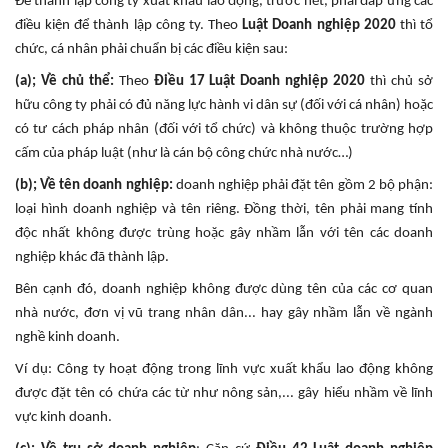
Để thành lập công ty xuất khẩu lao động, trước hết, phải đáp ứng các
điều kiện để thành lập công ty. Theo
Luật Doanh nghiệp 2020
thì tổ
chức, cá nhân phải chuẩn bị các điều kiện sau:
(a); Về chủ thể:
Theo
Điều 17 Luật Doanh nghiệp 2020
thì chủ sở
hữu công ty phải có đủ năng lực hành vi dân sự (đối với cá nhân) hoặc
có tư cách pháp nhân (đối với tổ chức) và không thuộc trường hợp
cấm của pháp luật (như là cán bộ công chức nhà nước…)
(b); Về tên doanh nghiệp:
doanh nghiệp phải đặt tên gồm 2 bộ phận:
loại hình doanh nghiệp và tên riêng. Đồng thời, tên phải mang tính
độc nhất không được trùng hoặc gây nhầm lẫn với tên các doanh
nghiệp khác đã thành lập.
Bên cạnh đó, doanh nghiệp không được dùng tên của các cơ quan
nhà nước, đơn vị vũ trang nhân dân... hay gây nhầm lẫn về ngành
nghề kinh doanh.
Ví dụ: Công ty hoạt động trong lĩnh vực xuất khẩu lao động không
được đặt tên có chứa các từ như nông sản,... gây hiểu nhầm về lĩnh
vực kinh doanh.