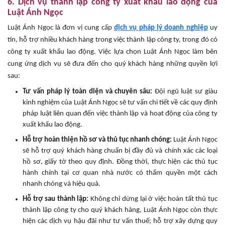
6. Dịch vụ thành lập công ty xuất khẩu lao động của
Luật Ánh Ngọc
Luật Ánh Ngọc là đơn vị cung cấp
dịch vụ pháp lý doanh nghiệp
uy
tín, hỗ trợ nhiều khách hàng trong việc thành lập công ty, trong đó có
công ty xuất khẩu lao động. Việc lựa chọn Luật Ánh Ngọc làm bên
cung ứng dịch vụ sẽ đưa đến cho quý khách hàng những quyền lợi
sau:
Tư vấn pháp lý toàn diện và chuyên sâu:
Đội ngũ luật sư giàu
kinh nghiệm của Luật Ánh Ngọc sẽ tư vấn chi tiết về các quy định
pháp luật liên quan đến việc thành lập và hoạt động của công ty
xuất khẩu lao động.
Hỗ trợ hoàn thiện hồ sơ và thủ tục nhanh chóng:
Luật Ánh Ngọc
sẽ hỗ trợ quý khách hàng chuẩn bị đầy đủ và chính xác các loại
hồ sơ, giấy tờ theo quy định. Đồng thời, thực hiện các thủ tục
hành chính tại cơ quan nhà nước có thẩm quyền một cách
nhanh chóng và hiệu quả.
Hỗ trợ sau thành lập:
Không chỉ dừng lại ở việc hoàn tất thủ tục
thành lập công ty cho quý khách hàng, Luật Ánh Ngọc còn thực
hiện các dịch vụ hậu đãi như tư vấn thuế; hỗ trợ xây dựng quy