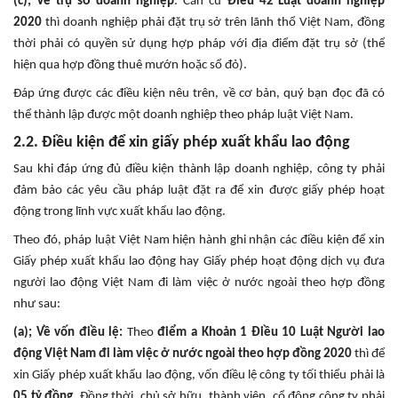
(c); Về trụ sở doanh nghiệp
: Căn cứ
Điều 42 Luật doanh nghiệp
2020
thì doanh nghiệp phải đặt trụ sở trên lãnh thổ Việt Nam, đồng
thời phải có quyền sử dụng hợp pháp với địa điểm đặt trụ sở (thể
hiện qua hợp đồng thuê mướn hoặc sổ đỏ).
Đáp ứng được các điều kiện nêu trên, về cơ bản, quý bạn đọc đã có
thể thành lập được một doanh nghiệp theo pháp luật Việt Nam.
2.2. Điều kiện để xin giấy phép xuất khẩu lao động
Sau khi đáp ứng đủ điều kiện thành lập doanh nghiệp, công ty phải
đảm bảo các yêu cầu pháp luật đặt ra để xin được giấy phép hoạt
động trong lĩnh vực xuất khẩu lao động.
Theo đó, pháp luật Việt Nam hiện hành ghi nhận các điều kiện để xin
Giấy phép xuất khẩu lao động hay Giấy phép hoạt động dịch vụ đưa
người lao động Việt Nam đi làm việc ở nước ngoài theo hợp đồng
như sau:
(a); Về vốn điều lệ:
Theo
điểm a Khoản 1 Điều 10 Luật Người lao
động Việt Nam đi làm việc ở nước ngoài theo hợp đồng 2020
thì để
xin Giấy phép xuất khẩu lao động, vốn điều lệ công ty tối thiểu phải là
05 tỷ đồng
. Đồng thời, chủ sở hữu, thành viên, cổ đông công ty phải