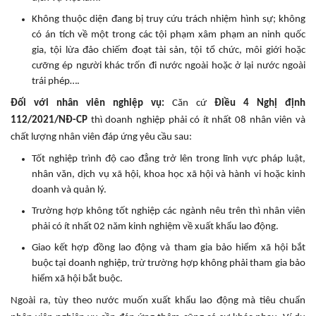
Không thuộc diện đang bị truy cứu trách nhiệm hình sự; không
có án tích về một trong các tội phạm xâm phạm an ninh quốc
gia, tội lừa đảo chiếm đoạt tài sản, tội tổ chức, môi giới hoặc
cưỡng ép người khác trốn đi nước ngoài hoặc ở lại nước ngoài
trái phép….
Đối với nhân viên nghiệp vụ:
Căn cứ
Điều 4 Nghị định
112/2021/NĐ-CP
thì doanh nghiệp phải có ít nhất 08 nhân viên và
chất lượng nhân viên đáp ứng yêu cầu sau:
Tốt nghiệp trình độ cao đẳng trở lên trong lĩnh vực pháp luật,
nhân văn, dịch vụ xã hội, khoa học xã hội và hành vi hoặc kinh
doanh và quản lý.
Trường hợp không tốt nghiệp các ngành nêu trên thì nhân viên
phải có ít nhất 02 năm kinh nghiệm về xuất khẩu lao động.
Giao kết hợp đồng lao động và tham gia bảo hiểm xã hội bắt
buộc tại doanh nghiệp, trừ trường hợp không phải tham gia bảo
hiểm xã hội bắt buộc.
Ngoài ra, tùy theo nước muốn xuất khẩu lao động mà tiêu chuẩn