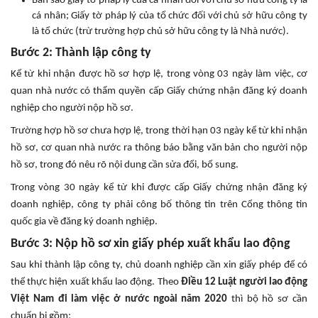
Bản sao giấy tờ pháp lý của cá nhân đối với chủ sở hữu công ty là
cá nhân; Giấy tờ pháp lý của tổ chức đối với chủ sở hữu công ty
là tổ chức (trừ trường hợp chủ sở hữu công ty là Nhà nước).
Bước 2: Thành lập công ty
Kể từ khi nhận được hồ sơ hợp lệ, trong vòng 03 ngày làm việc, cơ
quan nhà nước có thẩm quyền cấp Giấy chứng nhận đăng ký doanh
nghiệp cho người nộp hồ sơ.
Trường hợp hồ sơ chưa hợp lệ, trong thời hạn 03 ngày kể từ khi nhận
hồ sơ, cơ quan nhà nước ra thông báo bằng văn bản cho người nộp
hồ sơ, trong đó nêu rõ nội dung cần sửa đổi, bổ sung.
Trong vòng 30 ngày kể từ khi được cấp Giấy chứng nhận đăng ký
doanh nghiệp, công ty phải công bố thông tin trên Cổng thông tin
quốc gia về đăng ký doanh nghiệp.
Bước 3: Nộp hồ sơ xin giấy phép xuất khẩu lao động
Sau khi thành lập công ty, chủ doanh nghiệp cần xin giấy phép để có
thể thực hiện xuất khẩu lao động. Theo
Điều 12 Luật người lao động
Việt Nam đi làm việc ở nước ngoài năm 2020
thì bộ hồ sơ cần
chuẩn bị gồm: