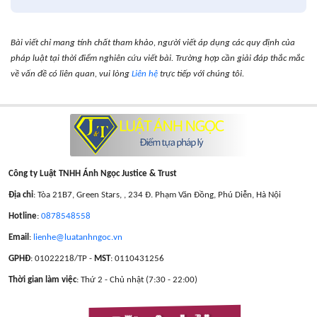
Bài viết chỉ mang tính chất tham khảo, người viết áp dụng các quy định của
pháp luật tại thời điểm nghiên cứu viết bài. Trường hợp cần giải đáp thắc mắc
về vấn đề có liên quan, vui lòng
Liên hệ
trực tiếp với chúng tôi.
Công ty Luật TNHH Ánh Ngọc Justice & Trust
Địa chỉ
: Tòa 21B7, Green Stars, , 234 Đ. Phạm Văn Đồng, Phú Diễn, Hà Nội
Hotline
:
0878548558
Email
:
lienhe@luatanhngoc.vn
GPHĐ
: 01022218/TP -
MST
: 0110431256
Thời gian làm việc
: Thứ 2 - Chủ nhật (7:30 - 22:00)