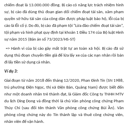
chiếm đoạt là 13.000.000 đồng. Bị cáo có năng lực trách nhiệm hình
sự, bị cáo đã dùng thủ đoạn gian dối chiếm đoạt tài sản, xâm phạm
quyền sở hữu tài sản của công dân được pháp luật bảo hộ, lỗi của bị
cáo là lỗi cố ý. Do đó, bị cáo đã phạm tội “Lừa đảo chiếm đoạt tài sản”,
tội phạm và hình phạt quy định tại khoản 1 Điều 174 của Bộ luật Hình
sự năm 2015
(Bản án số 73/2023/HS-ST)
=> Hành vi của bị cáo gây mất trật tự an toàn xã hội. Bị cáo đã sử
dụng thủ đoạn chuyển tiền giả để lừa lấy xe của các nạn nhân rồi bán
đi lấy tiền sử dụng cá nhân.
Ví dụ 3:
Giai đoạn từ năm 2018 đến tháng 12/2020, Phan Đình Tín (SN 1988,
trú phường Điện Ngọc, thị xã Điện Bàn, Quảng Nam) được biết đến
như một doanh nhân trẻ thành đạt, là Giám đốc Công ty TNHH MTV
du lịch Ding Dong và đồng thời là chủ Văn phòng công chứng Phạm
Thùy Chi (sau đổi tên thành Văn phòng công chứng Bùi Ần). Văn
phòng công chứng này do Tín thành lập và thuê công chứng viên,
nhân viên để vận hành.