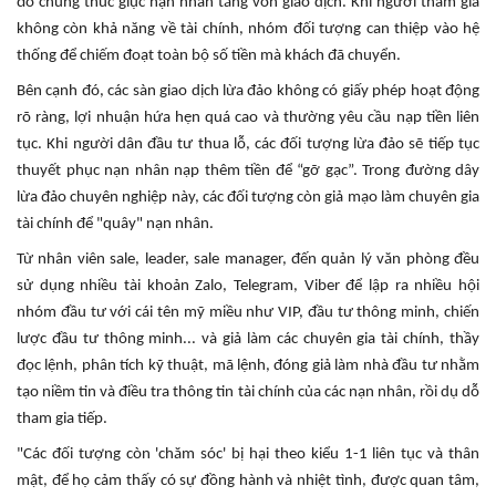
đó chúng thúc giục nạn nhân tăng vốn giao dịch.
Khi người tham gia
không còn khả năng về tài chính, nhóm đối tượng can thiệp vào hệ
thống để chiếm đoạt toàn bộ số tiền mà khách đã chuyển.
Bên cạnh đó, các sàn giao dịch lừa đảo không có giấy phép hoạt động
rõ ràng, lợi nhuận hứa hẹn quá cao và thường yêu cầu nạp tiền liên
tục.
Khi người dân đầu tư thua lỗ, các đối tượng lừa đảo sẽ tiếp tục
thuyết phục nạn nhân nạp thêm tiền để “gỡ gạc”.
Trong đường dây
lừa đảo chuyên nghiệp này, các đối tượng còn giả mạo làm chuyên gia
tài chính để "quây" nạn nhân.
Từ nhân viên sale, leader, sale manager, đến quản lý văn phòng đều
sử dụng nhiều tài khoản Zalo, Telegram, Viber để lập ra nhiều hội
nhóm đầu tư với cái tên mỹ miều như VIP, đầu tư thông minh, chiến
lược đầu tư thông minh... và giả làm các chuyên gia tài chính, thầy
đọc lệnh, phân tích kỹ thuật, mã lệnh, đóng giả làm nhà đầu tư nhằm
tạo niềm tin và điều tra thông tin tài chính của các nạn nhân, rồi dụ dỗ
tham gia tiếp.
"Các đối tượng còn 'chăm sóc' bị hại theo kiểu 1-1 liên tục và thân
mật, để họ cảm thấy có sự đồng hành và nhiệt tình, được quan tâm,