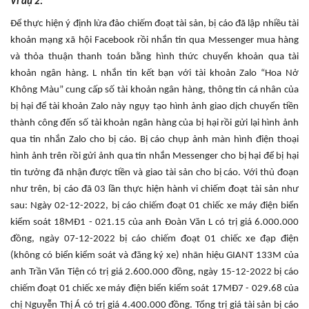
Ví dụ 2:
Để thực hiện ý định lừa đảo chiếm đoạt tài sản, bị cáo đã lập nhiều tài
khoản mạng xã hội Facebook rồi nhắn tin qua Messenger mua hàng
và thỏa thuận thanh toán bằng hình thức chuyển khoản qua tài
khoản ngân hàng. L nhắn tin kết bạn với tài khoản Zalo “Hoa Nở
Không Màu” cung cấp số tài khoản ngân hàng, thông tin cá nhân của
bị hại để tài khoản Zalo này ngụy tạo hình ảnh giao dịch chuyển tiền
thành công đến số tài khoản ngân hàng của bị hại rồi gửi lại hình ảnh
qua tin nhắn Zalo cho bị cáo. Bị cáo chụp ảnh màn hình điện thoại
hình ảnh trên rồi gửi ảnh qua tin nhắn Messenger cho bị hại để bị hại
tin tưởng đã nhận được tiền và giao tài sản cho bị cáo. Với thủ đoạn
như trên, bị cáo đã 03 lần thực hiện hành vi chiếm đoạt tài sản như
sau: Ngày 02-12-2022, bị cáo chiếm đoạt 01 chiếc xe máy điện biển
kiểm soát 18MĐ1 - 021.15 của anh Đoàn Văn L có trị giá 6.000.000
đồng, ngày 07-12-2022 bị cáo chiếm đoạt 01 chiếc xe đạp điện
(không có biển kiểm soát và đăng ký xe) nhãn hiệu GIANT 133M của
anh Trần Văn Tiện có trị giá 2.600.000 đồng, ngày 15-12-2022 bị cáo
chiếm đoạt 01 chiếc xe máy điện biển kiểm soát 17MĐ7 - 029.68 của
chị Nguyễn Thị Á có trị giá 4.400.000 đồng. Tổng trị giá tài sản bị cáo