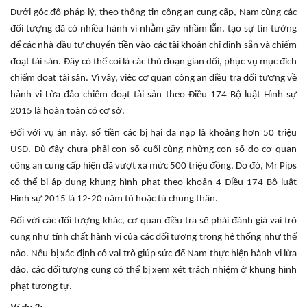
Dưới góc độ pháp lý, theo thông tin công an cung cấp, Nam cùng các
đối tượng đã có nhiều hành vi nhằm gây nhầm lẫn, tạo sự tin tưởng
để các nhà đầu tư chuyển tiền vào các tài khoản chỉ định sẵn và chiếm
đoạt tài sản. Đây có thể coi là các thủ đoạn gian dối, phục vụ mục đích
chiếm đoạt tài sản. Vì vậy, việc cơ quan công an điều tra đối tượng về
hành vi Lừa đảo chiếm đoạt tài sản theo Điều 174 Bộ luật Hình sự
2015 là hoàn toàn có cơ sở.
Đối với vụ án này, số tiền các bị hại đã nạp là khoảng hơn 50 triệu
USD. Dù đây chưa phải con số cuối cùng những con số do cơ quan
công an cung cấp hiện đã vượt xa mức 500 triệu đồng. Do đó, Mr Pips
có thể bị áp dụng khung hình phạt theo khoản 4 Điều 174 Bộ luật
Hình sự 2015 là 12-20 năm tù hoặc tù chung thân.
Đối với các đối tượng khác, cơ quan điều tra sẽ phải đánh giá vai trò
cũng như tính chất hành vi của các đối tượng trong hệ thống như thế
nào. Nếu bị xác định có vai trò giúp sức để Nam thực hiện hành vi lừa
đảo, các đối tượng cũng có thể bị xem xét trách nhiệm ở khung hình
phạt tương tự.