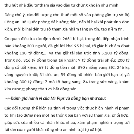
thu hút nhà đầu tư tham gia vào đầu tư chứng khoán như mình.
Đáng chú ý, các đối tượng còn thuê một số văn phòng gần trụ sở Bộ
Công an, Bộ Quốc phòng để hướng dẫn, tiếp bị hại khi phát sinh đơn
kiện, mời bị hại đến trụ sở tham gia nhằm tăng uy tín, tạo niềm tin.
Cơ quan điều tra xác định được 2661 bị hại, trong đó, tiếp nhận trình
báo khoảng 300 người, đã ghi lời khai 95 bị hại, tố giác bị chiếm đoạt
khoảng 130 tỷ đồng,... và thu giữ tài sản ước tính 5.200 tỷ đồng.
Trong đó, 316 tỷ đồng trong tài khoản; 9 tỷ đồng trái phiếu; 200 tỷ
đồng sổ tiết kiệm; 69 tỷ đồng tiền mặt; 890 miếng vàng SJC; 246 kg
vàng nguyên khối; 31 siêu xe; 59 đồng hồ phiên bản giới hạn trị giá
khoảng 300 tỷ đồng; 7 mô tô hạng sang; 84 trang sức vàng, khảm
kim cương; phong tỏa 125 bất động sản.
=> Đánh giá hành vi của Mr Pips và đồng bọn như sau:
Các đối tượng thể hiện sự tinh vi trong việc thực hiện hành vi phạm
tội khi tạo dựng nên một hệ thống bài bản với sự tham gia, phối hợp,
giúp sức của nhiều cá nhân khác nhau, xâm phạm nghiêm trọng tới
tài sản của người khác cũng như an ninh trật tự xã hội.