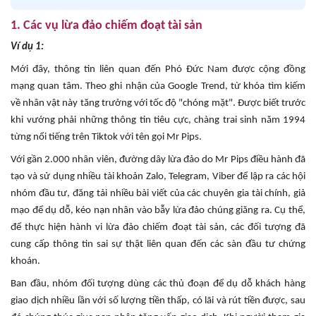
1. Các vụ lừa đảo chiếm đoạt tài sản
Ví dụ 1:
Mới đây, thông tin liên quan đến Phó Đức Nam được cộng đồng
mạng quan tâm. Theo ghi nhận của Google Trend, từ khóa tìm kiếm
về nhân vật này tăng trưởng với tốc độ "chóng mặt". Được biết trước
khi vướng phải những thông tin tiêu cực, chàng trai sinh năm 1994
từng nổi tiếng trên Tiktok với tên gọi Mr Pips.
Với gần 2.000 nhân viên, đường dây lừa đảo do Mr Pips điều hành đã
tạo và sử dụng nhiều tài khoản Zalo, Telegram, Viber để lập ra các hội
nhóm đầu tư, đăng tải nhiều bài viết của các chuyên gia tài chính, giả
mạo để dụ dỗ, kéo nạn nhân vào bẫy lừa đảo chúng giăng ra.
Cụ thể,
để thực hiện hành vi lừa đảo chiếm đoạt tài sản, các đối tượng đã
cung cấp thông tin sai sự thật liên quan đến các sàn đầu tư chứng
khoán.
Ban đầu, nhóm đối tượng dùng các thủ đoạn để dụ dỗ khách hàng
giao dịch nhiều lần với số lượng tiền thấp, có lãi và rút tiền được, sau