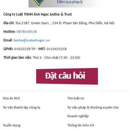
Công ty Luật TNHH Ánh Ngọc Justice & Trust
Địa chỉ
: Tòa 21B7, Green Stars, , 234 Đ. Phạm Văn Đồng, Phú Diễn, Hà Nội
Hotline
:
0878548558
Email
:
lienhe@luatanhngoc.vn
GPHĐ
: 01022218/TP -
MST
: 0110431256
Thời gian làm việc
: Thứ 2 - Chủ nhật (7:30 - 22:00)
Đặt câu hỏi
Xóa án tích
Tìm luật sư
Tư vấn thành lập công ty
Tư vấn pháp lý thường xuyên cho
Doanh nghiệp
Tuyển dụng
Thông tin hữu ích