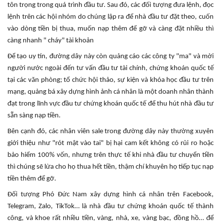
tôn trọng trong quá trình đầu tư. Sau đó, các đối tượng đưa lệnh, đọc
lệnh trên các hội nhóm do chúng lập ra để nhà đầu tư đặt theo, cuốn
vào dòng tiền bị thua, muốn nạp thêm để gỡ và càng đặt nhiều thì
càng nhanh " cháy
" tài khoản
Để tạo uy tín, đường dây này còn quảng cáo các công ty "ma" và mời
người nước ngoài đến tư vấn đầu tư tài chính
, chứng khoán quốc tế
tại các văn phòng; tổ chức hội thảo, sự kiện và khóa học đầu tư trên
mạng, quảng bá xây dựng hình ảnh cá nhân là một doanh nhân thành
đạt trong lĩnh vực đầu tư chứng khoán quốc tế để thu hút nhà đầu tư
sẵn sàng nạp tiền.
Bên cạnh đó, các nhân viên sale trong đường dây này thường xuyên
giới thiệu như "rót mật vào tai" bị hại cam kết không có rủi ro hoặc
bảo hiểm 100% vốn, nhưng trên thực tế khi nhà đầu tư chuyển tiền
thì chúng sẽ lừa cho họ thua hết tiền, thậm chí khuyên họ tiếp tục nạp
tiền thêm để gỡ.
Đối tượng Phó Đức Nam xây dựng hình cá nhân trên Facebook,
Telegram, Zalo, TikTok… là nhà đầu tư chứng khoán quốc tế thành
công, và khoe rất nhiều tiền, vàng, nhà, xe, vàng bạc, đồng hồ… để