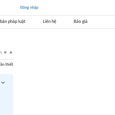
Đăng nhập
bản pháp luật
Liên hệ
Báo giá
Mục lục
1. Điều kiện đăng ký kết hôn
ữ:
2. Mẫu đơn đăng ký kết hôn
ần thiết
3. Hướng dẫn cách viết đơn đăng ký kết hôn
4. Một số lưu ý khi thực hiện thủ tục đăng ký
kết hôn
5. Thủ tục kết hôn online