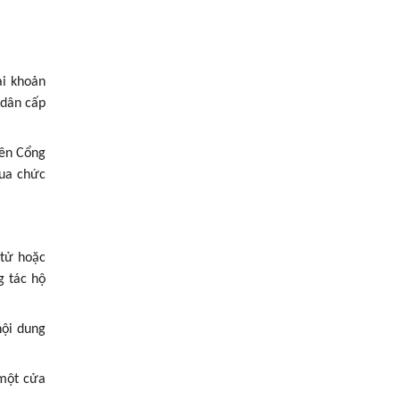
ài khoản
 dân cấp
rên Cổng
qua chức
 tử hoặc
g tác hộ
nội dung
 một cửa