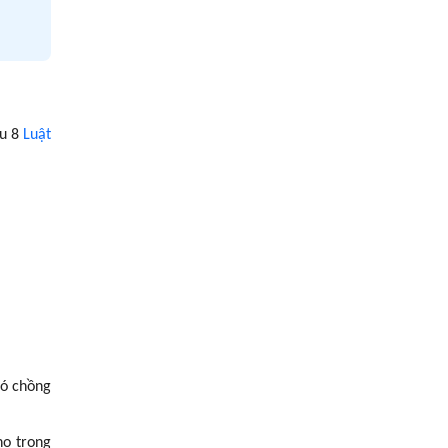
ều 8
Luật
có chồng
họ trong