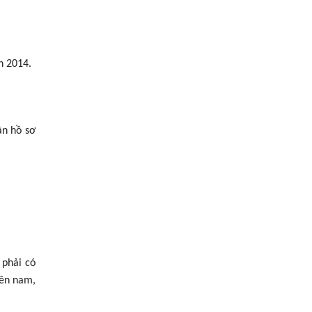
h 2014.
ận hồ sơ
 phải có
bên nam,