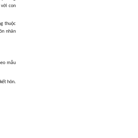
 với con
ng thuộc
hôn nhân
theo mẫu
kết hôn.