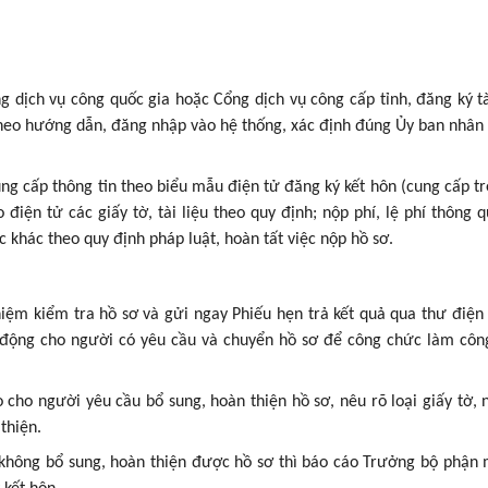
g dịch vụ công quốc gia hoặc Cổng dịch vụ công cấp tỉnh, đăng ký t
theo hướng dẫn, đăng nhập vào hệ thống, xác định đúng Ủy ban nhân
ng cấp thông tin theo biểu mẫu điện tử đăng ký kết hôn (cung cấp t
điện tử các giấy tờ, tài liệu theo quy định; nộp phí, lệ phí thông 
 khác theo quy định pháp luật, hoàn tất việc nộp hồ sơ.
hiệm kiểm tra hồ sơ và gửi ngay Phiếu hẹn trả kết quả qua thư điện
di động cho người có yêu cầu và chuyển hồ sơ để công chức làm côn
cho người yêu cầu bổ sung, hoàn thiện hồ sơ, nêu rõ loại giấy tờ, 
thiện.
không bổ sung, hoàn thiện được hồ sơ thì báo cáo Trưởng bộ phận