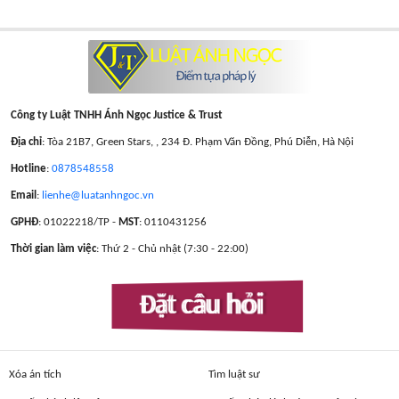
Công ty Luật TNHH Ánh Ngọc Justice & Trust
Địa chỉ
: Tòa 21B7, Green Stars, , 234 Đ. Phạm Văn Đồng, Phú Diễn, Hà Nội
Hotline
:
0878548558
Email
:
lienhe@luatanhngoc.vn
GPHĐ
: 01022218/TP -
MST
: 0110431256
Thời gian làm việc
: Thứ 2 - Chủ nhật (7:30 - 22:00)
Đặt câu hỏi
Xóa án tích
Tìm luật sư