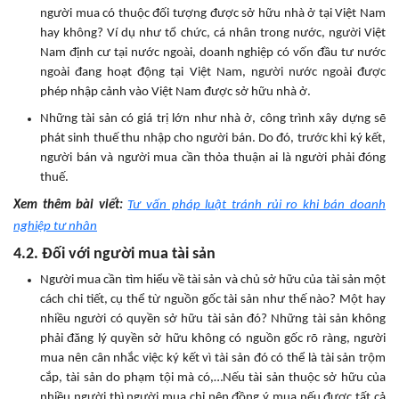
người mua có thuộc đối tượng được sở hữu nhà ở tại Việt Nam
hay không? Ví dụ như tổ chức, cá nhân trong nước, người Việt
Nam định cư tại nước ngoài, doanh nghiệp có vốn đầu tư nước
ngoài đang hoạt động tại Việt Nam, người nước ngoài được
phép nhập cảnh vào Việt Nam được sở hữu nhà ở.
Những tài sản có giá trị lớn như nhà ở, công trình xây dựng sẽ
phát sinh thuế thu nhập cho người bán. Do đó, trước khi ký kết,
người bán và người mua cần thỏa thuận ai là người phải đóng
thuế.
Xem thêm bài viết:
Tư vấn pháp luật tránh rủi ro khi bán doanh
nghiệp tư nhân
4.2. Đối với người mua tài sản
Người mua cần tìm hiểu về tài sản và chủ sở hữu của tài sản một
cách chi tiết, cụ thể từ nguồn gốc tài sản như thế nào? Một hay
nhiều người có quyền sở hữu tài sản đó? Những tài sản không
phải đăng lý quyền sở hữu không có nguồn gốc rõ ràng, người
mua nên cân nhắc việc ký kết vì tài sản đó có thể là tài sản trộm
cắp, tài sản do phạm tội mà có,…Nếu tài sản thuộc sở hữu của
nhiều người thì người mua chỉ nên đồng ý mua nếu được tất cả