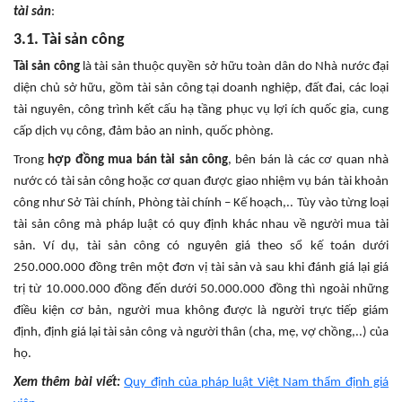
tài sản
:
3.1. Tài sản công
Tài sản công
là tài sản thuộc quyền sở hữu toàn dân do Nhà nước đại
diện chủ sở hữu, gồm tài sản công tại doanh nghiệp, đất đai, các loại
tài nguyên, công trình kết cấu hạ tầng phục vụ lợi ích quốc gia, cung
cấp dịch vụ công, đảm bảo an ninh, quốc phòng.
Trong
hợp đồng mua bán tài sản công
, bên bán là các cơ quan nhà
nước có tài sản công hoặc cơ quan được giao nhiệm vụ bán tài khoản
công như Sở Tài chính, Phòng tài chính – Kế hoạch,.. Tùy vào từng loại
tài sản công mà pháp luật có quy định khác nhau về người mua tài
sản. Ví dụ, tài sản công có nguyên giá theo sổ kế toán dưới
250.000.000 đồng trên một đơn vị tài sản và sau khi đánh giá lại giá
trị từ 10.000.000 đồng đến dưới 50.000.000 đồng thì ngoài những
điều kiện cơ bản, người mua không được là người trực tiếp giám
định, định giá lại tài sản công và người thân (cha, mẹ, vợ chồng,..) của
họ.
Xem thêm bài viết:
Quy định của pháp luật Việt Nam thẩm định giá