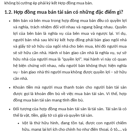
không bị cưỡng ép phải ký kết Hợp đồng mua bán.
1.2. Hợp đồng mua bán tài sản có những đặc điểm gì?
Bên bán và bên mua trong hợp đồng mua bán đều có quyền lợi
và nghĩa, trách nhiệm đối với nhau và ngang bằng nhau. Quyền
lợi của bên bán là nghĩa vụ của bên mua và ngược lại. Ví dụ,
người bán nhà sau khi ký kết hợp đồng phải bàn giao ngôi nhà
và giấy tờ sở hữu của ngôi nhà cho bên mua, khi đó người mua
sẽ sở hữu căn nhà. Hành vi bàn giao căn nhà là nghĩa vụ, sự sở
hữu nhà của người mua là “quyền lợi”. Hai hành vi này có quan
hệ biện chứng với nhau, nếu người bán không thực hiện nghĩa
vụ - bàn giao nhà thì người mua không được quyền lợi – sở hữu
căn nhà.
Khoản tiền mà người mua thanh toán cho người bán tài sản
được gọi là khoản đền bù về việc mua bán tài sản. Vì thế, hợp
đồng mua bán tài sản mang tính đền bù.
Đối tượng của hợp đồng mua bán tài sản là tài sản. Tài sản là có
thể là vật, tiền, giấy tờ có giá và quyền tài sản.
Vật
là thứ hữu hình, đang tồn tại, được con người chiếm
hữu, mang lại lợi ích cho chính họ như điện thoại, ô tô,… và