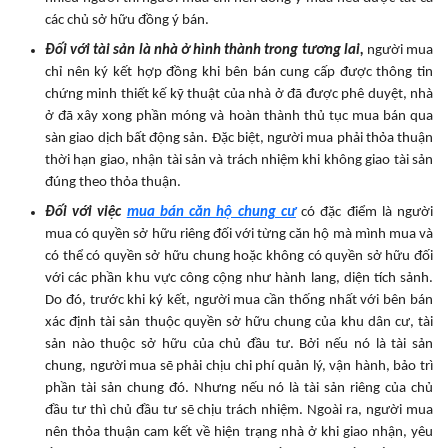
các chủ sở hữu đồng ý bán.
Đối với tài sản là nhà ở hình thành trong tương lai,
người mua
chỉ nên ký kết hợp đồng khi bên bán cung cấp được thông tin
chứng minh thiết kế kỹ thuật của nhà ở đã được phê duyệt, nhà
ở đã xây xong phần móng và hoàn thành thủ tục mua bán qua
sàn giao dịch bất động sản. Đặc biệt, người mua phải thỏa thuận
thời hạn giao, nhận tài sản và trách nhiệm khi không giao tài sản
đúng theo thỏa thuận.
Đối với việc
mua bán căn hộ chung cư
có đặc điểm là người
mua có quyền sở hữu riêng đối với từng căn hộ mà mình mua và
có thể có quyền sở hữu chung hoặc không có quyền sở hữu đối
với các phần khu vực công cộng như hành lang, diện tích sảnh.
Do đó, trước khi ký kết, người mua cần thống nhất với bên bán
xác định tài sản thuộc quyền sở hữu chung của khu dân cư, tài
sản nào thuộc sở hữu của chủ đầu tư. Bởi nếu nó là tài sản
chung, người mua sẽ phải chịu chi phí quản lý, vận hành, bảo trì
phần tài sản chung đó. Nhưng nếu nó là tài sản riêng của chủ
đầu tư thì chủ đầu tư sẽ chịu trách nhiệm. Ngoài ra, người mua
nên thỏa thuận cam kết về hiện trạng nhà ở khi giao nhận, yêu