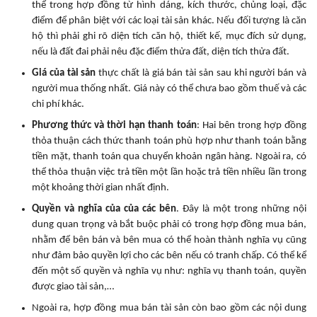
thể trong hợp đồng từ hình dáng, kích thước, chủng loại, đặc
điểm để phân biệt với các loại tài sản khác. Nếu đối tượng là căn
hộ thì phải ghi rõ diện tích căn hộ, thiết kế, mục đích sử dụng,
nếu là đất đai phải nêu đặc điểm thửa đất, diện tích thửa đất.
Giá của tài sản
thực chất là giá bán tài sản sau khi người bán và
người mua thống nhất. Giá này có thể chưa bao gồm thuế và các
chi phí khác.
Phương thức và thời hạn thanh toán
: Hai bên trong hợp đồng
thỏa thuận cách thức thanh toán phù hợp như thanh toán bằng
tiền mặt, thanh toán qua chuyển khoản ngân hàng. Ngoài ra, có
thể thỏa thuận việc trả tiền một lần hoặc trả tiền nhiều lần trong
một khoảng thời gian nhất định.
Quyền và nghĩa của của các bên
. Đây là một trong những nội
dung quan trọng và bắt buộc phải có trong hợp đồng mua bán,
nhằm để bên bán và bên mua có thể hoàn thành nghĩa vụ cũng
như đảm bảo quyền lợi cho các bên nếu có tranh chấp. Có thể kể
đến một số quyền và nghĩa vụ như: nghĩa vụ thanh toán, quyền
được giao tài sản,…
Ngoài ra, hợp đồng mua bán tài sản còn bao gồm các nội dung