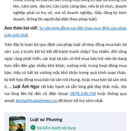
chưa, thông tin của các bên trong hợp đồng có đầy đủ không (họ
tên, năm sinh, địa chỉ, Căn cước công dân, nếu là tổ chức, doanh
nghiệp phải có trụ sở, mã số doanh nghiệp, Giấy đăng ký kinh
doanh, thông tin người đại diện theo pháp luật).
Xem thêm bài viết:
Tư vấn Hợp đồng vay tiền theo quy định của pháp
luật mới nhất
Trên đây là toàn bộ quy định của pháp luật về Hợp đồng mua bán tài
sản: Lưu ý trước khi ký kết để tránh tranh chấp? Tuy nhiên, đời sống
ngày càng phát triển, các loại tài sản có thể mua bán trở nên đa dạng
hơn dẫn đến gặp nhiều khó khăn, vướng mắc trong hoạt động mua
bán. Nếu có bất kỳ vướng mắc khó khăn trong quá trình soạn thảo,
ký kết hợp đồng mua bán tài sản nói chung, hoặc mua bán tài sản nhà
ở,..,
Luật Ánh Ngọc
rất hân hạnh và sẵn lòng giải đáp thắc mắc. Xin
vui lòng liên hệ đến số điện thoại:
0878.548.558
hoặc thông qua
email:
lienhe@luatanhngoc.vn
để được hỗ trợ sớm nhất.
Luật sư Phương
Đã kiểm duyệt nội dung