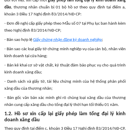
Đối với việc xin cấp mới
giấy phép làm tổng đại lý kinh doanh xăng
dầu
, thương nhân chuẩn bị 01 bộ hồ sơ theo quy định tại điểm a,
khoản 3 Điều 17 Nghị định 83/2014/NĐ-CP:
- Đơn đề nghị cấp giấy phép theo Mẫu số 07 tại Phụ lục ban hành kèm
theo Nghị định 83/2014/NĐ-CP;
- Bản sao hợp lệ
Giấy chứng nhận đăng ký doanh nghiệp
;
- Bản sao các loại giấy tờ chứng minh nghiệp vụ của cán bộ, nhân viên
kinh doanh tại cửa hàng;
- Bản kê khai cơ sở vật chất, kỹ thuật đảm bảo phục vụ cho quá trình
kinh doanh xăng dầu;
- Danh sách và giấy tờ, tài liệu chứng minh của hệ thống phân phối
xăng dầu của thương nhân;
- Bản gốc văn bản xác minh ghi rõ chủng loại xăng dầu của thương
nhân cung cấp xăng dầu cho tổng đại lý thời hạn tối thiểu 01 năm.
1.2. Hồ sơ xin cấp lại giấy phép làm tổng đại lý kinh
doanh xăng dầu
Theo quy định tại điểm c, khoản 3 Điều 17 Nghị định 83/2014/NĐ-CP,