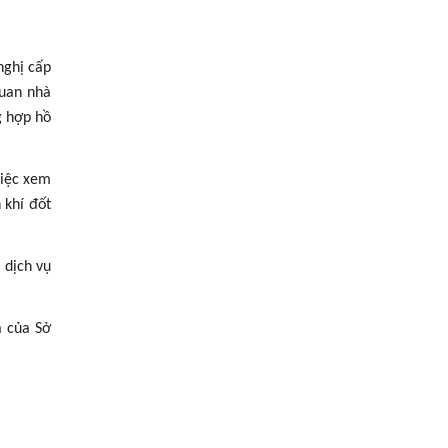
nghị cấp
quan nhà
g hợp hồ
việc xem
 khí đốt
 dịch vụ
a của Sở