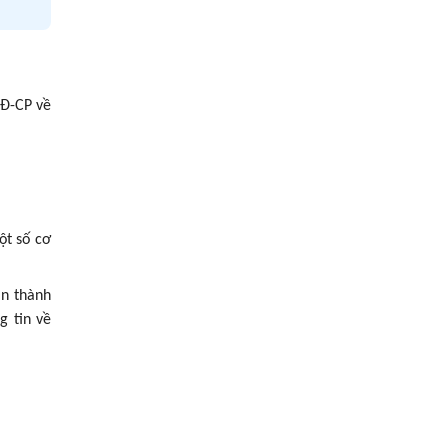
NĐ-CP về
ột số cơ
àn thành
g tin về