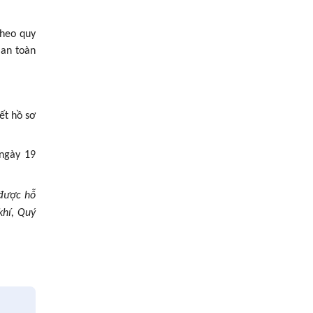
theo quy
 an toàn
ết hồ sơ
 ngày 19
 được hỗ
khí, Quý