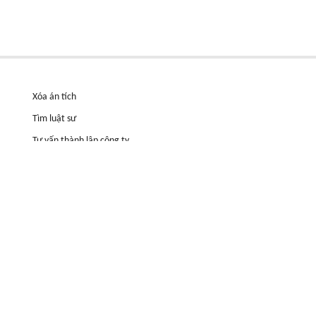
Xóa án tích
Tìm luật sư
Tư vấn thành lập công ty
n, Hà
Tư vấn pháp lý thường xuyên cho Doanh nghiệp
Tuyển dụng
Thông tin hữu ích
Hợp đồng cầm cố đất