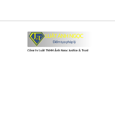
Công ty Luật TNHH Ánh Ngọc Justice & Trust
Địa chỉ
: Tòa 21B7, Green Stars, , 234 Đ. Phạm Văn Đồng, Phú Diễ
Nội
Hotline
:
0878548558
Email
:
lienhe@luatanhngoc.vn
GPHĐ
: 01022218/TP -
MST
: 0110431256
Thời gian làm việc
: Thứ 2 - Chủ nhật (7:30 - 22:00)
Đặt câu hỏi