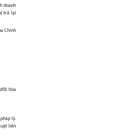
nh doanh
 trả lại
ủa Chính
 đốt hóa
pháp lý.
uật liên