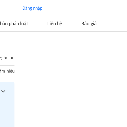
Đăng nhập
bản pháp luật
Liên hệ
Báo giá
Mục lục
1. Thủ tục xin cấp giấy chứng nhận đủ điều
ữ:
kiện kinh doanh khí
1.1. Thành phần hồ sơ
tìm hiểu
1.2. Trình tự tiến hành thủ tục xin cấp giấy
chứng nhận đủ điều kiện kinh doanh khí
2. Những lưu ý trong quá trình xin cấp giấy
phép kinh doanh khí