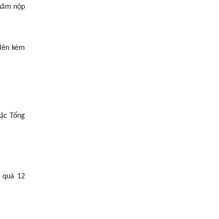
 năm nộp
 lên kèm
oặc Tổng
g quá 12