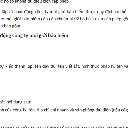
ệc hồ sơ không đủ điều kiện cấp phép.
h lập và hoạt động công ty môi giới bảo hiểm được quy định cụ thể
 ty môi giới bảo hiểm cần cần chuẩn bị 02 bộ hồ sơ xin cấp phép g
ép
bao gồm:
 động công ty môi giới bảo hiểm
 kiến thành lập: tên đầy đủ, tên viết tắt, hình thức pháp lý, tên và
các nội dung sau:
ính của công ty; tên, địa chỉ chi nhánh và văn phòng đại diện (nếu có);