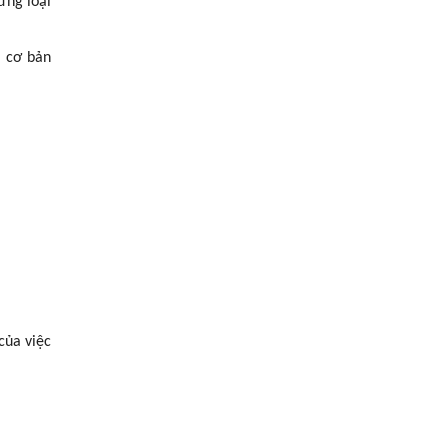
ừng loại
m cơ bản
của việc