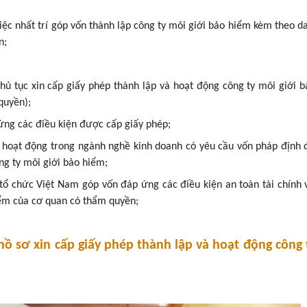
iệc nhất trí góp vốn thành lập công ty môi giới bảo hiểm kèm theo d
n;
hủ tục xin cấp giấy phép thành lập và hoạt động công ty môi giới 
quyền);
ứng các điều kiện được cấp giấy phép;
 hoạt động trong ngành nghề kinh doanh có yêu cầu vốn pháp định
ng ty môi giới bảo hiểm;
ổ chức Việt Nam góp vốn đáp ứng các điều kiện an toàn tài chính
iểm của cơ quan có thẩm quyền;
hồ sơ xin cấp giấy phép thành lập và hoạt động công 