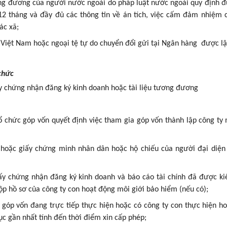
ương đương của người nước ngoài do pháp luật nước ngoài quy định 
12 tháng và đầy đủ các thông tin về án tích, việc cấm đảm nhiệm 
ác xã;
 Việt Nam hoặc ngoại tệ tự do chuyển đổi gửi tại Ngân hàng được l
 chức
ấy chứng nhận đăng ký kinh doanh hoặc tài liệu tương đương
 chức góp vốn quyết định việc tham gia góp vốn thành lập công ty 
hoặc giấy chứng minh nhân dân hoặc hộ chiếu của người đại diện
iấy chứng nhận đăng ký kinh doanh và báo cáo tài chính đã được k
ộp hồ sơ của công ty con hoạt động môi giới bảo hiểm (nếu có);
 góp vốn đang trực tiếp thực hiện hoặc có công ty con thực hiện h
ục gần nhất tính đến thời điểm xin cấp phép;