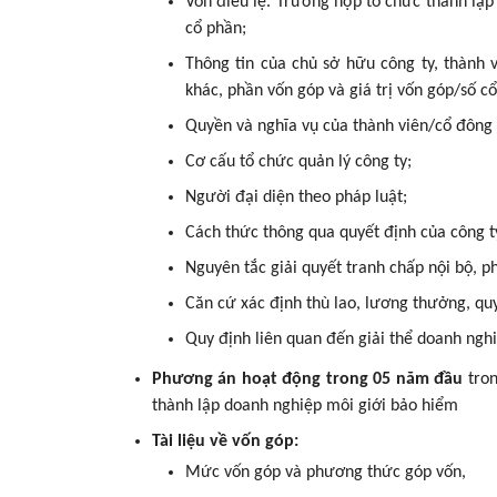
Vốn điều lệ. Trường hợp tổ chức thành lập 
cổ phần;
Thông tin của chủ sở hữu công ty, thành v
khác, phần vốn góp và giá trị vốn góp/số c
Quyền và nghĩa vụ của thành viên/cổ đông đ
Cơ cấu tổ chức quản lý công ty;
Người đại diện theo pháp luật;
Cách thức thông qua quyết định của công ty
Nguyên tắc giải quyết tranh chấp nội bộ, ph
Căn cứ xác định thù lao, lương thưởng, quy
Quy định liên quan đến giải thể doanh nghiệ
Phương án hoạt động trong 05 năm đầu
tron
thành lập doanh nghiệp môi giới bảo hiểm
Tài liệu về vốn góp:
Mức vốn góp và phương thức góp vốn,