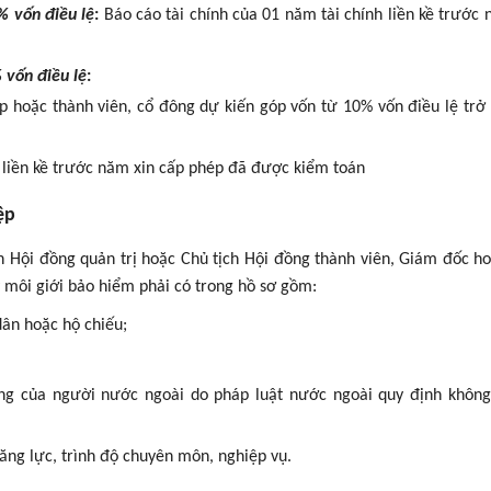
% vốn điều lệ
:
Báo cáo tài chính của 01 năm tài chính liền kề trước
 vốn điều lệ
:
p hoặc thành viên, cổ đông dự kiến góp vốn từ 10% vốn điều lệ trở
 liền kề trước năm xin cấp phép đã được kiểm toán
ệp
ch Hội đồng quản trị hoặc Chủ tịch Hội đồng thành viên, Giám đốc h
y môi giới bảo hiểm phải có trong hồ sơ gồm:
ân hoặc hộ chiếu;
ơng của người nước ngoài do pháp luật nước ngoài quy định khôn
ng lực, trình độ chuyên môn, nghiệp vụ.