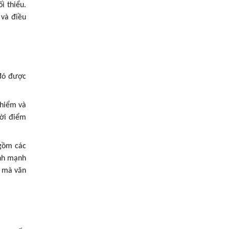
i thiểu.
 và điều
 đó được
 hiểm và
hời điểm
 gồm các
ành mạnh
a mà văn