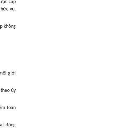
được cấp
chức vụ,
ập không
môi giới
 theo ủy
iểm toán
oạt động