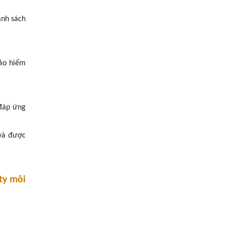
anh sách
bảo hiểm
 đáp ứng
 và được
ty môi