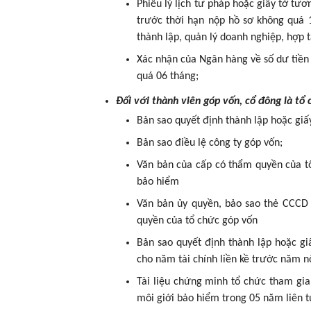
Phiếu lý lịch tư pháp hoặc giấy tờ t
trước thời hạn nộp hồ sơ không quá 
thành lập, quản lý doanh nghiệp, hợp t
Xác nhận của Ngân hàng về số dư tiền
quá 06 tháng;
Đối với thành viên góp vốn, cổ đông là tổ
Bản sao quyết định thành lập hoặc gi
Bản sao điều lệ công ty góp vốn;
Văn bản của cấp có thẩm quyền của tổ
bảo hiểm
Văn bản ủy quyền, bảo sao thẻ CCCD 
quyền của tổ chức góp vốn
Bản sao quyết định thành lập hoặc g
cho năm tài chính liền kề trước năm n
Tài liệu chứng minh tổ chức tham gia
môi giới bảo hiểm trong 05 năm liên t