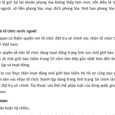
lệ gửi tại tài khoản phong tỏa không thấp hơn mức vốn điều lệ tố
 người, số tiền phong tỏa, mục đích phong tỏa, thời hạn phong tỏa
là tổ chức nước ngoài
:
quan có thẩm quyền nơi tổ chức đặt trụ sở chính xác nhận tổ chức
i Việt nam;
 quyền về việc tổ chức đang hoạt động trọng lĩnh vực môi giới bảo
 về môi giới bảo hiểm trong 03 năm liên tiếp gần nhất tính đến t
 lập và hoạt động;
 ty con thực hiện hoạt động môi giới bảo hiểm thì hồ sơ cũng bao
n bản xác nhận tổ chức thành lập đang trong tình trạng tài chính l
i đặt trụ sở chính. Tùy thuộc vào thể chế pháp luật của từng quốc gi
hau;
 nhân
:
ân hoặc hộ chiếu;