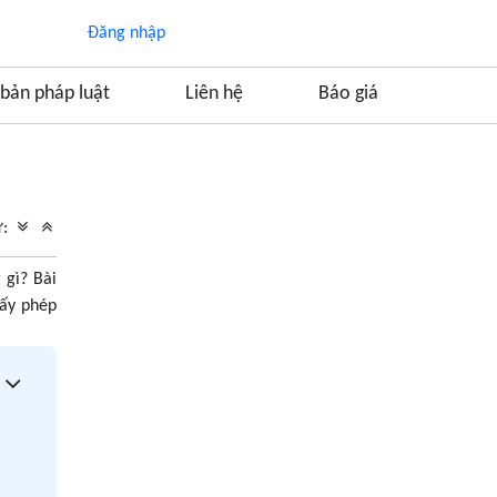
Đăng nhập
bản pháp luật
Liên hệ
Báo giá
Mục lục
1. Hồ sơ xin cấp giấy phép gồm những gì?
ữ:
1.1. Đơn xin cấp giấy phép thành lập và hoạt
động công ty môi giới bảo hiểm
 gì? Bài
1.2. Các tài liệu về thông tin doanh nghiệp
iấy phép
2.3. Các tài liệu về nhân sự trong doanh
nghiệp
2.4. Các tài liệu khác
2. Những lưu ý quan trọng khi chuẩn bị hồ sơ
xin cấp giấy phép thành lập và hoạt động công
ty môi giới bảo hiểm
4. Một số câu hỏi liên quan