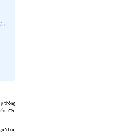
4.1. Nộp hồ sơ xin cấp giấy phép thành lập
và hoạt động công ty môi giới bảo hiểm ở
đâu?
bảo
4.2. Thời hạn được cấp giấy phép thành lập
và hoạt động là bao lâu?
4.3. Công ty môi giới bảo hiểm đã được cấp
phép có được sửa đổi, bổ sung giấy phép
không?
ấp thông
hiểm đến
giới bảo