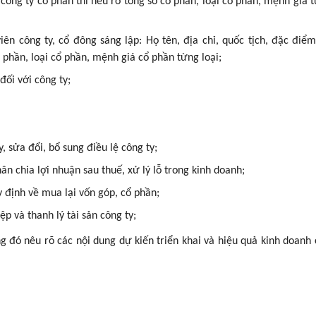
công ty cổ phần thì nêu rõ tổng số cổ phần, loại cổ phần, mệnh giá t
iên công ty, cổ đông sáng lập: Họ tên, địa chỉ, quốc tịch, đặc điể
ổ phần, loại cổ phần, mệnh giá cổ phần từng loại;
ối với công ty;
, sửa đổi, bổ sung điều lệ công ty;
ân chia lợi nhuận sau thuế, xử lý lỗ trong kinh doanh;
 định về mua lại vốn góp, cổ phần;
p và thanh lý tài sản công ty;
g đó nêu rõ các nội dung dự kiến triển khai và hiệu quả kinh doanh 