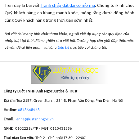
Trên đây là bài viết
Tranh chấp đất đai có mồ mả
. Chúng tôi kính chúc
Quý khách hàng an khang mạnh khỏe, mòng rằng được đồng hành
cùng Quý khách hàng trong thời gian sớm nhất!
Bài viết chỉ mang tính chất tham khảo, người viết áp dụng các quy định của
pháp luật tại thời điểm nghiên cứu viết bài. Trường hợp cần giải đáp thắc mắc
về vấn đề có liên quan, vui lòng
Liên hệ
trực tiếp với chúng tôi.
Công ty Luật TNHH Ánh Ngọc Justice & Trust
Địa chỉ
: Tòa 21B7, Green Stars, , 234 Đ. Phạm Văn Đồng, Phú Diễn, Hà Nội
Hotline
:
0878548558
Email
:
lienhe@luatanhngoc.vn
GPHĐ
: 01022218/TP -
MST
: 0110431256
Thời gian làm việc
: Thứ 2 - Chủ nhật (7:30 - 22:00)