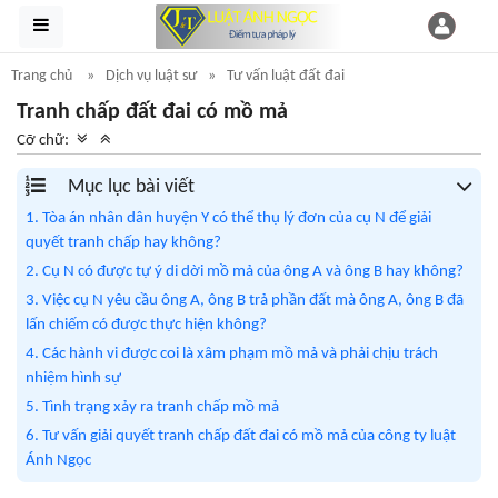
Trang chủ
Dịch vụ luật sư
Tư vấn luật đất đai
Tranh chấp đất đai có mồ mả
Cỡ chữ:
Mục lục bài viết
1. Tòa án nhân dân huyện Y có thể thụ lý đơn của cụ N để giải
quyết tranh chấp hay không?
2. Cụ N có được tự ý di dời mồ mả của ông A và ông B hay không?
3. Việc cụ N yêu cầu ông A, ông B trả phần đất mà ông A, ông B đã
lấn chiếm có được thực hiện không?
4. Các hành vi được coi là xâm phạm mồ mả và phải chịu trách
nhiệm hình sự
5. Tình trạng xảy ra tranh chấp mồ mả
6. Tư vấn giải quyết tranh chấp đất đai có mồ mả của công ty luật
Ánh Ngọc