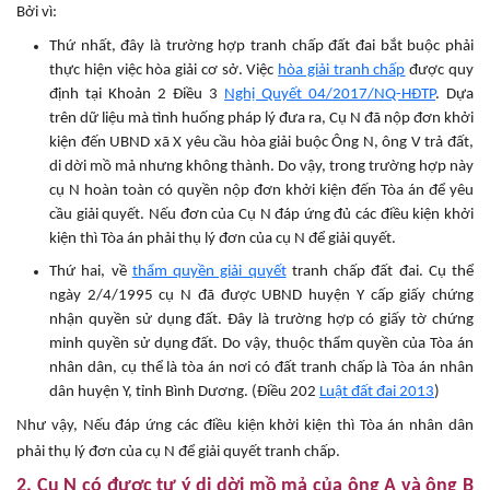
Bởi vì:
Thứ nhất, đây là trường hợp tranh chấp đất đai bắt buộc phải
thực hiện việc hòa giải cơ sở. Việc
hòa giải tranh chấp
được quy
định tại Khoản 2 Điều 3
Nghị Quyết 04/2017/NQ-HĐTP
. Dựa
trên dữ liệu mà tình huống pháp lý đưa ra, Cụ N đã nộp đơn khởi
kiện đến UBND xã X yêu cầu hòa giải buộc Ông N, ông V trả đất,
di dời mồ mả nhưng không thành. Do vậy, trong trường hợp này
cụ N hoàn toàn có quyền nộp đơn khởi kiện đến Tòa án để yêu
cầu giải quyết. Nếu đơn của Cụ N đáp ứng đủ các điều kiện khởi
kiện thì Tòa án phải thụ lý đơn của cụ N để giải quyết.
Thứ hai, về
thẩm quyền giải quyết
tranh chấp đất đai. Cụ thể
ngày 2/4/1995 cụ N đã được UBND huyện Y cấp giấy chứng
nhận quyền sử dụng đất. Đây là trường hợp có giấy tờ chứng
minh quyền sử dụng đất. Do vậy, thuộc thẩm quyền của Tòa án
nhân dân, cụ thể là tòa án nơi có đất tranh chấp là Tòa án nhân
dân huyện Y, tỉnh Bình Dương. (Điều 202
Luật đất đai 2013
)
Như vậy, Nếu đáp ứng các điều kiện khởi kiện thì Tòa án nhân dân
phải thụ lý đơn của cụ N để giải quyết tranh chấp.
2. Cụ N có được tự ý di dời mồ mả của ông A và ông B