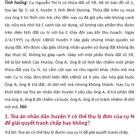
Tình huống:
Cụ Nguyễn Thị N có thửa đất số 58, 68 tờ bản đồ số 2,
tọa lạc ấp 5, xã X, huyện Y, tỉnh Bình Dương. Thửa đất trên cụ mua
của ông E từ thời còn trẻ, cho đến nay cụ đã già yếu nên không canh
tác nữa mà nhờ bà C canh tác sử dụng, số lượng sản phẩm thu được
trên diện tích đất cụ N với bà C chia đôi sau khi thu hoạch. Ngày
2/4/1995 cụ được UBND huyện Y cấp giấy chứng nhận quyền sử
dụng đất. Khi được cấp giấy chứng nhận quyền sử dụng đất không đo
đạc thực tế, không ký giáp ranh. Giáp với một phần thửa đất số 58,
68 là bờ kênh Cây Mướp. Ông A, ông B cố tình lấn chiếm một phần
thửa đất của Cụ N, tự cắm cột sạn và cho người khác chôn mồ mả
nên Cụ N nộp đơn khởi kiện đến UBND xã X yêu cầu hòa giải buộc
Ông A, ông B trả đất, di dời mồ mả nhưng không thành. Nay Cụ N
khởi kiện tại Tòa án nhân dân huyện Y yêu cầu ông A, B trả phần đất
mà ông A, ông B đã chiếm và buộc ông A, ông B có trách nhiệm di dời
mồ mả.
Hỏi:
1. Tòa án nhân dân huyện Y có thể thụ lý đơn của cụ N
để giải quyết tranh chấp hay không?
Trả lời: Tòa án có thể thụ lý đươn của cụ N để giải quyết tranh chấp.