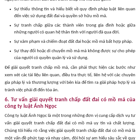
Sự thiếu thông tin và hiểu biết về quy định pháp luật liên quan
đến việc sử dụng đất đai và quyền sở hữu mồ mả.
Sự tranh chấp giữa các thành viên trong gia đình hoặc giữa
những người có quan hệ thân tình với người đã qua đời.
Sự xâm phạm và chiếm đoạt đất đai hoặc mồ mả bất hợp pháp.
Sự thay đổi hoặc di chuyển mồ mả mà không được sự cho phép
của người có quyền quản lý và sử dụng.
Để giải quyết tranh chấp mồ mả, cần phải thực hiện các bước như
xem xét các tài liệu liên quan, điều tra thực tế, liên hệ với các chuyên
gia pháp lý và thương lượng với bên kia để tìm ra giải pháp hợp lý và
tránh việc phải đi đến tòa án.
6. Tư vấn giải quyết tranh chấp đất đai có mồ mả của
công ty luật Ánh Ngọc
Công ty luật Ánh Ngọc là một trong những đơn vị cung cấp dịch vụ tư
vấn giải quyết tranh chấp đất đai có mồ mả uy tín và chất lượng.
Chúng tôi hiểu rõ rằng việc giải quyết tranh chấp đất đai có mồ mả là
một vấn đề phức tạp và nhạy cảm, đòi hỏi sự am hiểu sâu sắc về quy