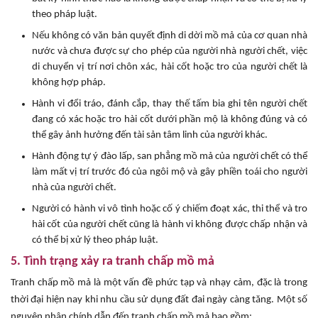
theo pháp luật.
Nếu không có văn bản quyết định di dời mồ mả của cơ quan nhà
nước và chưa được sự cho phép của người nhà người chết, việc
di chuyển vị trí nơi chôn xác, hài cốt hoặc tro của người chết là
không hợp pháp.
Hành vi đổi tráo, đánh cắp, thay thế tấm bia ghi tên người chết
đang có xác hoặc tro hài cốt dưới phần mộ là không đúng và có
thể gây ảnh hưởng đến tài sản tâm linh của người khác.
Hành động tự ý đào lấp, san phẳng mồ mả của người chết có thể
làm mất vị trí trước đó của ngôi mộ và gây phiền toái cho người
nhà của người chết.
Người có hành vi vô tình hoặc cố ý chiếm đoạt xác, thi thể và tro
hài cốt của người chết cũng là hành vi không được chấp nhận và
có thể bị xử lý theo pháp luật.
5. Tình trạng xảy ra tranh chấp mồ mả
Tranh chấp mồ mả là một vấn đề phức tạp và nhạy cảm, đặc là trong
thời đại hiện nay khi nhu cầu sử dụng đất đai ngày càng tăng. Một số
nguyên nhân chính dẫn đến tranh chấp mồ mả bao gồm: