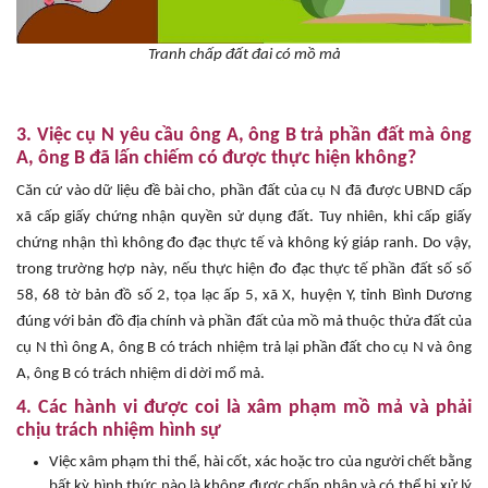
Tranh chấp đất đai có mồ mả
3. Việc cụ N yêu cầu ông A, ông B trả phần đất mà ông
A, ông B đã lấn chiếm có được thực hiện không?
Căn cứ vào dữ liệu đề bài cho, phần đất của cụ N đã được UBND cấp
xã cấp giấy chứng nhận quyền sử dụng đất. Tuy nhiên, khi cấp giấy
chứng nhận thì không đo đạc thực tế và không ký giáp ranh. Do vậy,
trong trường hợp này, nếu thực hiện đo đạc thực tế phần đất số số
58, 68 tờ bản đồ số 2, tọa lạc ấp 5, xã X, huyện Y, tỉnh Bình Dương
đúng với bản đồ địa chính và phần đất của mồ mả thuộc thửa đất của
cụ N thì ông A, ông B có trách nhiệm trả lại phần đất cho cụ N và ông
A, ông B có trách nhiệm di dời mổ mả.
4. Các hành vi được coi là xâm phạm mồ mả và phải
chịu trách nhiệm hình sự
Việc xâm phạm thi thể, hài cốt, xác hoặc tro của người chết bằng
bất kỳ hình thức nào là không được chấp nhận và có thể bị xử lý