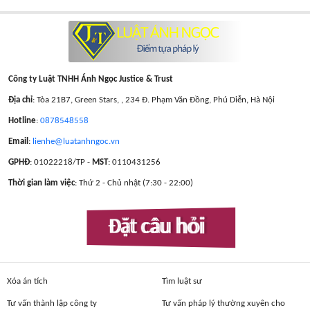
Công ty Luật TNHH Ánh Ngọc Justice & Trust
Địa chỉ
: Tòa 21B7, Green Stars, , 234 Đ. Phạm Văn Đồng, Phú Diễn, Hà Nội
Hotline
:
0878548558
Email
:
lienhe@luatanhngoc.vn
GPHĐ
: 01022218/TP -
MST
: 0110431256
Thời gian làm việc
: Thứ 2 - Chủ nhật (7:30 - 22:00)
Đặt câu hỏi
Xóa án tích
Tìm luật sư
Tư vấn thành lập công ty
Tư vấn pháp lý thường xuyên cho