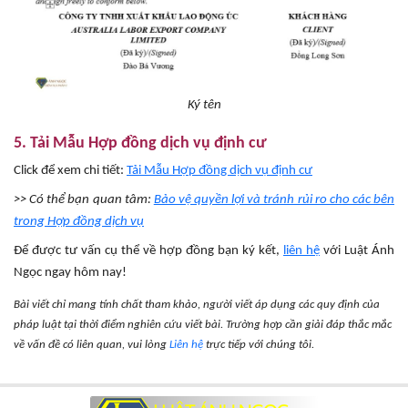
Ký tên
5. Tải Mẫu Hợp đồng dịch vụ định cư
Click để xem chi tiết:
Tải Mẫu Hợp đồng dịch vụ định cư
>> Có thể bạn quan tâm:
Bảo vệ quyền lợi và tránh rủi ro cho các bên
trong Hợp đồng dịch vụ
Để được tư vấn cụ thể về hợp đồng bạn ký kết,
liên hệ
với Luật Ánh
Ngọc ngay hôm nay!
Bài viết chỉ mang tính chất tham khảo, người viết áp dụng các quy định của
pháp luật tại thời điểm nghiên cứu viết bài. Trường hợp cần giải đáp thắc mắc
về vấn đề có liên quan, vui lòng
Liên hệ
trực tiếp với chúng tôi.