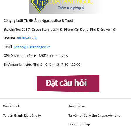
Công ty Luật TNHH Ánh Ngọc Justice & Trust
Địa chỉ
: Tòa 21B7, Green Stars, , 234 Đ. Phạm Văn Đồng, Phú Diễn, Hà Nội
Hotline
:
0878548558
Email
:
lienhe@luatanhngoc.vn
GPHĐ
: 01022218/TP -
MST
: 0110431256
Thời gian làm việc
: Thứ 2 - Chủ nhật (7:30 - 22:00)
Đặt câu hỏi
Xóa án tích
Tìm luật sư
Tư vấn thành lập công ty
Tư vấn pháp lý thường xuyên cho
Doanh nghiệp