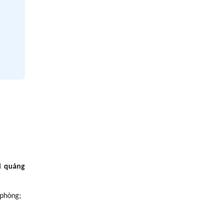
i quảng
 phòng;