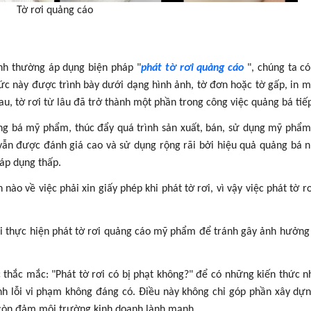
Tờ rơi quảng cáo
anh thường áp dụng biện pháp "
phát tờ rơi quảng cáo
", chúng ta có
hức này được trình bày dưới dạng hình ảnh, tờ đơn hoặc tờ gấp, in 
u, tờ rơi từ lâu đã trở thành một phần trong công việc quảng bá tiếp
ảng bá mỹ phẩm, thúc đẩy quá trình sản xuất, bán, sử dụng mỹ phẩm
 vẫn được đánh giá cao và sử dụng rộng rãi bởi hiệu quả quảng bá 
 áp dụng thấp.
nào về việc phải xin giấy phép khi phát tờ rơi, vì vậy việc phát tờ r
khi thực hiện phát tờ rơi quảng cáo mỹ phẩm để tránh gây ảnh hưởn
c thắc mắc: "Phát tờ rơi có bị phạt không?" để có những kiến thức n
sinh lỗi vi phạm không đáng có. Điều này không chỉ góp phần xây dựn
còn đảm môi trường kinh doanh lành mạnh.