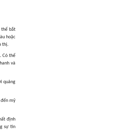
 thể bắt
màu hoặc
 thị.
. Có thể
nhanh và
ơi quảng
g đến mỹ
hất định
g sự tin