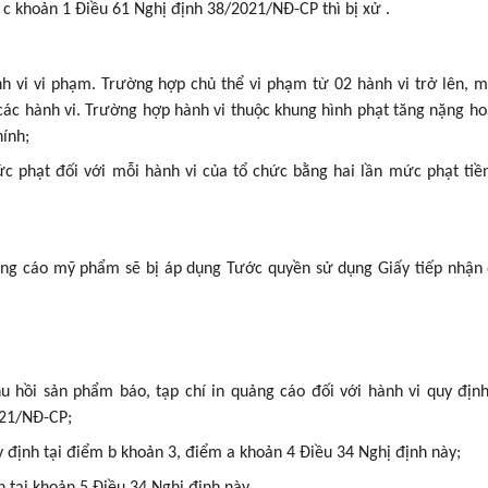
c khoản 1 Điều 61 Nghị định 38/2021/NĐ-CP thì bị xử .
 vi vi phạm. Trường hợp chủ thể vi phạm từ 02 hành vi trở lên, 
 các hành vi. Trường hợp hành vi thuộc khung hình phạt tăng nặng h
hính;
c phạt đối với mỗi hành vi của tổ chức bằng hai lần mức phạt tiề
ảng cáo mỹ phẩm sẽ bị áp dụng Tước quyền sử dụng Giấy tiếp nhận
u hồi sản phẩm báo, tạp chí in quảng cáo đối với hành vi quy định
021/NĐ-CP;
uy định tại điểm b khoản 3, điểm a khoản 4 Điều 34 Nghị định này;