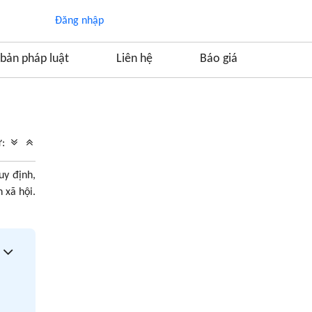
Đăng nhập
bản pháp luật
Liên hệ
Báo giá
Mục lục
1. Cơ sở pháp lý
ữ:
2. Phát tờ rơi có bị phạt không?
uy định,
3. Phát tờ rơi quảng cáo bị phạt như thế nào?
 xã hội.
3.1. Hình phạt chính
3.2. Hình phạt bổ sung
3.3. Biện pháp khắc phục hậu quả
4. Một số lưu ý về việc phát tờ rơi