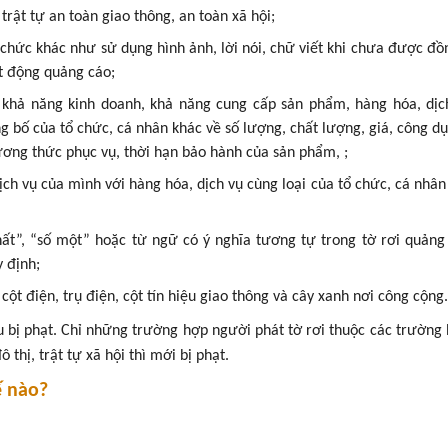
ật tự an toàn giao thông, an toàn xã hội;
hức khác như sử dụng hình ảnh, lời nói, chữ viết khi chưa được đồn
t động quảng cáo;
hả năng kinh doanh, khả năng cung cấp sản phẩm, hàng hóa, dịc
 bố của tổ chức, cá nhân khác về số lượng, chất lượng, giá, công dụ
hương thức phục vụ, thời hạn bảo hành của sản phẩm, ;
ịch vụ của mình với hàng hóa, dịch vụ cùng loại của tổ chức, cá nhân
nhất”, “số một” hoặc từ ngữ có ý nghĩa tương tự trong tờ rơi quản
 định;
cột điện, trụ điện, cột tín hiệu giao thông và cây xanh nơi công cộng.
u bị phạt. Chỉ những trường hợp người phát tờ rơi thuộc các trường
thị, trật tự xã hội thì mới bị phạt.
ế nào?