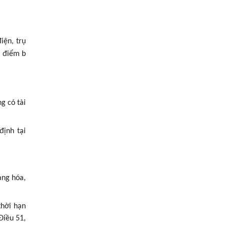
iện, trụ
à điểm b
g có tài
định tại
àng hóa,
thời hạn
Điều 51,