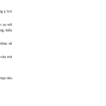
g ý, trừ
h vụ với
ng, kiểu
 khác về
g cáo mà
 hợp nêu