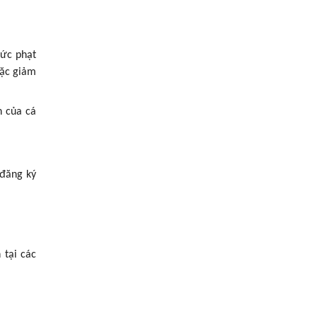
mức phạt
oặc giảm
n của cá
 đăng ký
 tại các