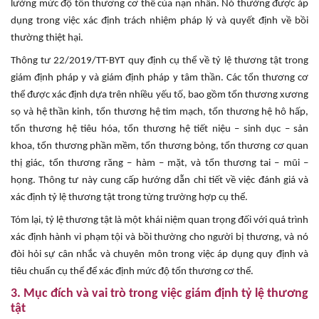
lường mức độ tổn thương cơ thể của nạn nhân. Nó thường được áp
dụng trong việc xác định trách nhiệm pháp lý và quyết định về bồi
thường thiệt hại.
Thông tư 22/2019/TT-BYT quy định cụ thể về tỷ lệ thương tật trong
giám định pháp y và giám định pháp y tâm thần. Các tổn thương cơ
thể được xác định dựa trên nhiều yếu tố, bao gồm tổn thương xương
sọ và hệ thần kinh, tổn thương hệ tim mạch, tổn thương hệ hô hấp,
tổn thương hệ tiêu hóa, tổn thương hệ tiết niệu – sinh dục – sản
khoa, tổn thương phần mềm, tổn thương bỏng, tổn thương cơ quan
thị giác, tổn thương răng – hàm – mặt, và tổn thương tai – mũi –
họng. Thông tư này cung cấp hướng dẫn chi tiết về việc đánh giá và
xác định tỷ lệ thương tật trong từng trường hợp cụ thể.
Tóm lại, tỷ lệ thương tật là một khái niệm quan trọng đối với quá trình
xác định hành vi phạm tội và bồi thường cho người bị thương, và nó
đòi hỏi sự cân nhắc và chuyên môn trong việc áp dụng quy định và
tiêu chuẩn cụ thể để xác định mức độ tổn thương cơ thể.
3. Mục đích và vai trò trong việc giám định tỷ lệ thương
tật