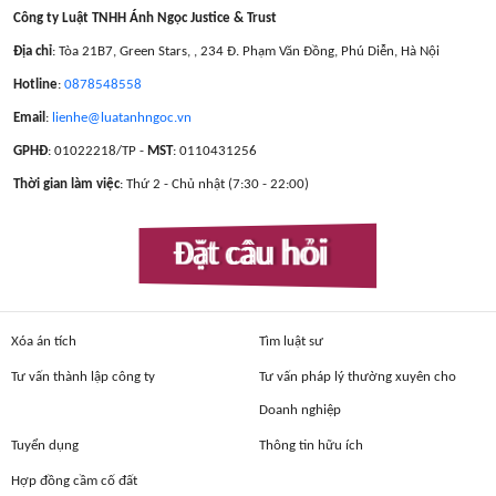
Công ty Luật TNHH Ánh Ngọc Justice & Trust
Địa chỉ
: Tòa 21B7, Green Stars, , 234 Đ. Phạm Văn Đồng, Phú Diễn, Hà Nội
Hotline
:
0878548558
Email
:
lienhe@luatanhngoc.vn
GPHĐ
: 01022218/TP -
MST
: 0110431256
Thời gian làm việc
: Thứ 2 - Chủ nhật (7:30 - 22:00)
Đặt câu hỏi
Xóa án tích
Tìm luật sư
Tư vấn thành lập công ty
Tư vấn pháp lý thường xuyên cho
Doanh nghiệp
Tuyển dụng
Thông tin hữu ích
Hợp đồng cầm cố đất