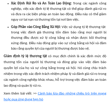
Xác Định Rủi Ro và An Toàn Lao Động:
Trong các ngành công
nghiệp, việc xác định tỷ lệ thương tật có thể giúp đánh giá rủi ro
và đưa ra các biện pháp an toàn lao động. Điều này có thể giảm
nguy cơ tai nạn và thương tổn tại nơi làm việc.
Góp Phần vào Công Bằng Xã Hội:
Việc sử dụng tỷ lệ thương tật
trong việc đánh giá thương tổn đảm bảo rằng mọi người bị
thương đều được xử lý công bằng và nhận được bồi thường
xứng đáng. Điều này đóng góp vào sự công bằng xã hội và đảm
bảo rằng quyền lợi của người bị thương được bảo vệ.
Giám định tỷ lệ thương tật
có mục đích chính là xác định mức độ
thương tổn của người bị thương và đóng góp vào việc đảm bảo
quyền lợi của họ và sự công bằng trong xã hội. Nó cũng chịu trách
nhiệm trong việc xác định trách nhiệm pháp lý và đánh giá rủi ro trong
các ngành công nghiệp khác nhau, hỗ trợ trong việc đảm bảo an toàn
lao động và quản lý rủi ro.
Xem thêm bài viết: >>
Cảnh báo lừa đảo những chiêu trò trên mạng
hoặc qua ứng dụng hẹn hò