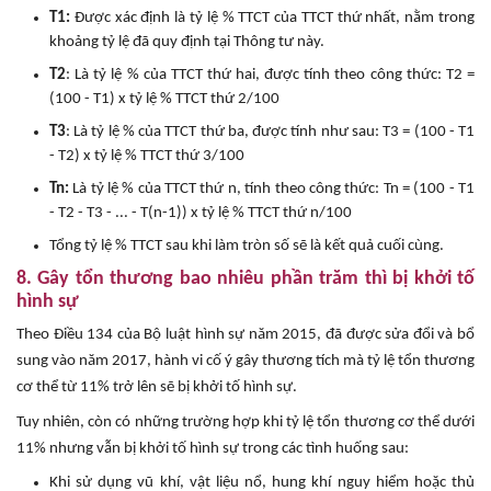
T1:
Được xác định là tỷ lệ % TTCT của TTCT thứ nhất, nằm trong
khoảng tỷ lệ đã quy định tại Thông tư này.
T2
: Là tỷ lệ % của TTCT thứ hai, được tính theo công thức: T2 =
(100 - T1) x tỷ lệ % TTCT thứ 2/100
T3
: Là tỷ lệ % của TTCT thứ ba, được tính như sau: T3 = (100 - T1
- T2) x tỷ lệ % TTCT thứ 3/100
Tn:
Là tỷ lệ % của TTCT thứ n, tính theo công thức: Tn = (100 - T1
- T2 - T3 - ... - T(n-1)) x tỷ lệ % TTCT thứ n/100
Tổng tỷ lệ % TTCT sau khi làm tròn số sẽ là kết quả cuối cùng.
8. Gây tổn thương bao nhiêu phần trăm thì bị khởi tố
hình sự
Theo Điều 134 của Bộ luật hình sự năm 2015, đã được sửa đổi và bổ
sung vào năm 2017, hành vi cố ý gây thương tích mà tỷ lệ tổn thương
cơ thể từ 11% trở lên sẽ bị khởi tố hình sự.
Tuy nhiên, còn có những trường hợp khi tỷ lệ tổn thương cơ thể dưới
11% nhưng vẫn bị khởi tố hình sự trong các tình huống sau:
Khi sử dụng vũ khí, vật liệu nổ, hung khí nguy hiểm hoặc thủ