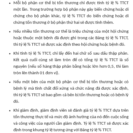
Mỗi bộ phận cơ thể bị tổn thương chỉ được tính tỷ lệ % TTCT
một lần. Trong trường hợp bộ phận này gây biến chứng hoặc di
chứng cho bộ phận khác, tỷ lệ % TTCT do biến chứng hoặc di
chứng tổn thương ở bộ phận thứ hai sẽ được tính thêm.
Nếu nhiều tổn thương cơ thể là triệu chứng của một hội chứng
hoặc thuộc một bệnh đã được ghi trong các Bảng tỷ lệ % TTCT,
thì tỷ lệ % TTCT sẽ được xác định theo hội chứng hoặc bệnh đó.
Khi tính tỷ lệ % TTCT, chỉ lấy đến hai chữ số sau dấu thập phân.
Kết quả cuối cùng sẽ làm tròn để có tổng tỷ lệ % TTCT là số
nguyên (nếu số hàng thập phân bằng hoặc lớn hơn 0,5, thì làm
tròn lên thành 01 đơn vị).
Nếu một bên của một bộ phận cơ thể bị tổn thương hoặc có
bệnh lý mà tính chất đối xứng và chức năng đã được xác định,
thì tỷ lệ % TTCT sẽ bao gồm cả bên bị tổn thương hoặc có bệnh lý
đó.
Khi giám định, giám định viên sẽ đánh giá tỷ lệ % TTCT dựa trên
tổn thương thực tế và mức độ ảnh hưởng của nó đến cuộc sống
và công việc của người cần giám định. Tỷ lệ % TTCT sẽ được xác
định trong khung tỷ lệ tương ứng với Bảng tỷ lệ % TTCT.