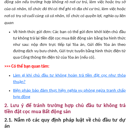
động sản nếu trường hợp không rõ nơi cư trú, làm việc hoặc trụ sở
của cá nhân, tổ chức đó thì có thể ghi rõ địa chỉ cư trú, làm việc hoặc
nơi có trụ sở cuối cùng cả cá nhân, tổ chức có quyền lợi, nghĩa cụ liên
quan
Về hình thức gửi đơn: Các bạn có thể gửi đơn khởi kiện chủ đầu
tư không trả lại tiền đặt cọc mua Bất động sản bằng ba hình thức
như sau: nộp đơn trực tiếp tại Tòa án, Gửi đến Tòa án theo
đường dịch vụ bưu chính, Gửi trực tuyến bằng hình thức điện tử
qua Cổng thông tin điện tử của Tòa án (nếu có).
>>> Có thể bạn quan tâm:
Làm gì khi chủ đầu tư không hoàn trả tiền đặt cọc như thỏa
thuận?
Biện pháp bảo đảm thực hiện nghĩa vụ phòng ngừa tranh chấp
hợp đồng
2. Lưu ý để tránh trường hợp chủ đầu tư không trả
tiền đặt cọc mua Bất động sản
2.1. Nắm rõ các quy định pháp luật về chủ đầu tư dự
án