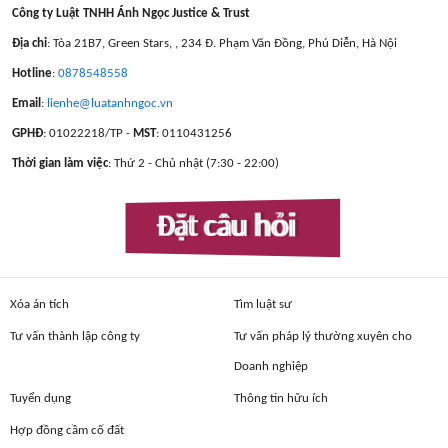
Công ty Luật TNHH Ánh Ngọc Justice & Trust
Địa chỉ
: Tòa 21B7, Green Stars, , 234 Đ. Phạm Văn Đồng, Phú Diễn, Hà Nội
Hotline
:
0878548558
Email
:
lienhe@luatanhngoc.vn
GPHĐ
: 01022218/TP -
MST
: 0110431256
Thời gian làm việc
: Thứ 2 - Chủ nhật (7:30 - 22:00)
Đặt câu hỏi
Xóa án tích
Tìm luật sư
Tư vấn thành lập công ty
Tư vấn pháp lý thường xuyên cho
Doanh nghiệp
Tuyển dụng
Thông tin hữu ích
Hợp đồng cầm cố đất