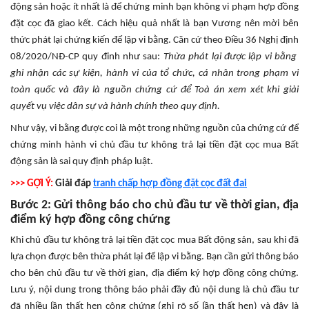
động sản hoặc ít nhất là để chứng minh bạn không vi phạm hợp đồng
đặt cọc đã giao kết. Cách hiệu quả nhất là bạn Vương nên mời bên
thức phát lại chứng kiến để lập vi bằng. Căn cứ theo Điều 36 Nghị định
08/2020/NĐ-CP quy đinh như sau:
Thừa phát lại được lập vi bằng
ghi nhận các sự kiện, hành vi của tổ chức, cá nhân trong phạm vi
toàn quốc và đây là nguồn chứng cứ để Toà án xem xét khi giải
quyết vụ việc dân sự và hành chính theo quy định.
Như vậy, vi bằng được coi là một trong những nguồn của chứng cứ để
chứng minh hành vi chủ đầu tư không trả lại tiền đặt cọc mua Bất
động sản là sai quy định pháp luật.
>>> GỢI Ý:
Giải đáp
tranh chấp hợp đồng đặt cọc đất đai
Bước 2: Gửi thông báo cho chủ đầu tư về thời gian, địa
điểm ký hợp đồng công chứng
Khi chủ đầu tư không trả lại tiền đặt cọc mua Bất động sản, sau khi đã
lựa chọn được bên thừa phát lại để lập vi bằng. Bạn cần gửi thông báo
cho bên chủ đầu tư về thời gian, địa điểm ký hợp đồng công chứng.
Lưu ý, nội dung trong thông báo phải đầy đủ nội dung là chủ đầu tư
đã nhiều lần thất hẹn công chứng (ghi rõ số lần thất hẹn) và đây là