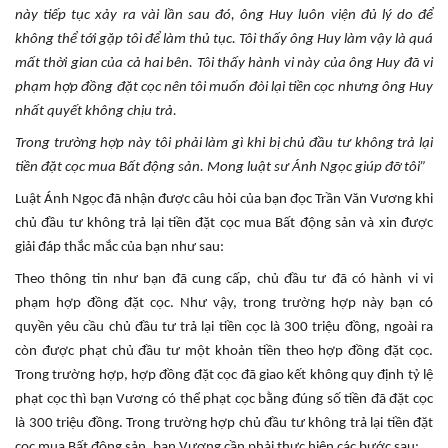
này tiếp tục xảy ra vài lần sau đó, ông Huy luôn viện đủ lý do để
không thể tới gặp tôi để làm thủ tục. Tôi thấy ông Huy làm vậy là quá
mất thời gian của cả hai bên. Tôi thấy hành vi này của ông Huy đã vi
phạm hợp đồng đặt cọc nên tôi muốn đòi lại tiền cọc nhưng ông Huy
nhất quyết không chịu trả.
Trong trường hợp này tôi phải làm gì khi bị chủ đầu tư không trả lại
tiền đặt cọc mua Bất động sản. Mong luật sư Ánh Ngọc giúp đỡ tôi”
Luật Ánh Ngọc đã nhận được câu hỏi của bạn đọc Trần Văn Vương khi
chủ đầu tư không trả lại tiền đặt cọc mua Bất động sản và xin được
giải đáp thắc mắc của bạn như sau:
Theo thông tin như bạn đã cung cấp, chủ đầu tư đã có hành vi vi
phạm hợp đồng đặt cọc. Như vậy, trong trường hợp này bạn có
quyền yêu cầu chủ đầu tư trả lại tiền cọc là 300 triệu đồng, ngoài ra
còn được phạt chủ đầu tư một khoản tiền theo hợp đồng đặt cọc.
Trong trường hợp, hợp đồng đặt cọc đã giao kết không quy định tỷ lệ
phạt cọc thì bạn Vương có thể phạt cọc bằng đúng số tiền đã đặt cọc
là 300 triệu đồng. Trong trường hợp chủ đầu tư không trả lại tiền đặt
cọc mua Bất động sản, bạn Vương cần phải thực hiện các bước sau: