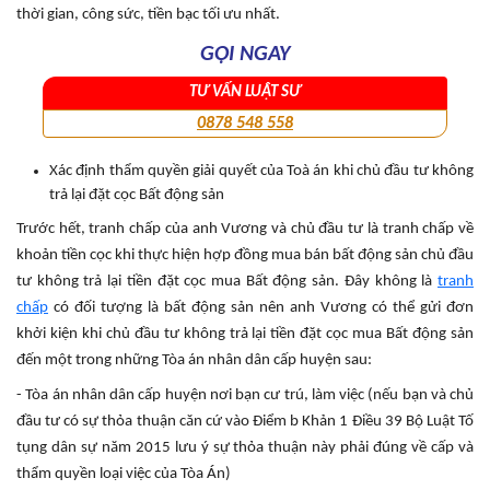
thời gian, công sức, tiền bạc tối ưu nhất.
GỌI NGAY
TƯ VẤN LUẬT SƯ
0878 548 558
Xác định thẩm quyền giải quyết của Toà án khi chủ đầu tư không
trả lại đặt cọc Bất động sản
Trước hết, tranh chấp của anh Vương và chủ đầu tư là tranh chấp về
khoản tiền cọc khi thực hiện hợp đồng mua bán bất động sản chủ đầu
tư không trả lại tiền đặt cọc mua Bất động sản. Đây không là
tranh
chấp
có đối tượng là bất động sản nên anh Vương có thể gửi đơn
khởi kiện khi chủ đầu tư không trả lại tiền đặt cọc mua Bất động sản
đến một trong những Tòa án nhân dân cấp huyện sau:
- Tòa án nhân dân cấp huyện nơi bạn cư trú, làm việc (nếu bạn và chủ
đầu tư có sự thỏa thuận căn cứ vào Điểm b Khản 1 Điều 39 Bộ Luật Tố
tụng dân sự năm 2015 lưu ý sự thỏa thuận này phải đúng về cấp và
thẩm quyền loại việc của Tòa Án)