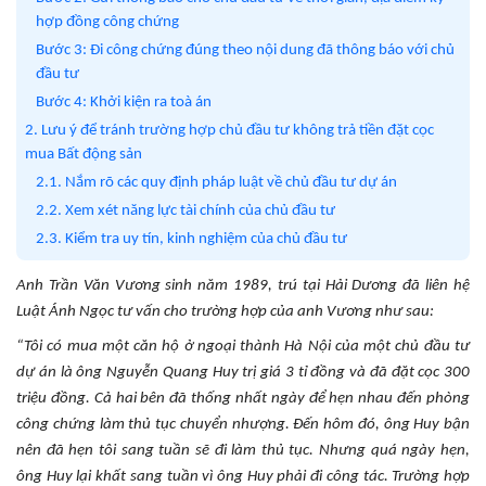
hợp đồng công chứng
Bước 3: Đi công chứng đúng theo nội dung đã thông báo với chủ
đầu tư
Bước 4: Khởi kiện ra toà án
2. Lưu ý để tránh trường hợp chủ đầu tư không trả tiền đặt cọc
mua Bất động sản
2.1. Nắm rõ các quy định pháp luật về chủ đầu tư dự án
2.2. Xem xét năng lực tài chính của chủ đầu tư
2.3. Kiểm tra uy tín, kinh nghiệm của chủ đầu tư
Anh Trần Văn Vương sinh năm 1989, trú tại Hải Dương đã liên hệ
Luật Ánh Ngọc tư vấn cho trường hợp của anh Vương như sau:
“Tôi có mua một căn hộ ở ngoại thành Hà Nội của một chủ đầu tư
dự án là ông Nguyễn Quang Huy trị giá 3 tỉ đồng và đã đặt cọc 300
triệu đồng. Cả hai bên đã thống nhất ngày để hẹn nhau đến phòng
công chứng làm thủ tục chuyển nhượng. Đến hôm đó, ông Huy bận
nên đã hẹn tôi sang tuần sẽ đi làm thủ tục. Nhưng quá ngày hẹn,
ông Huy lại khất sang tuần vì ông Huy phải đi công tác. Trường hợp