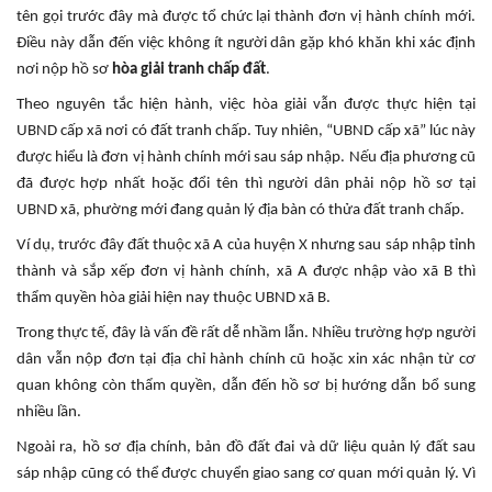
tên gọi trước đây mà được tổ chức lại thành đơn vị hành chính mới.
Điều này dẫn đến việc không ít người dân gặp khó khăn khi xác định
nơi nộp hồ sơ
hòa giải tranh chấp đất
.
Theo nguyên tắc hiện hành, việc hòa giải vẫn được thực hiện tại
UBND cấp xã nơi có đất tranh chấp. Tuy nhiên, “UBND cấp xã” lúc này
được hiểu là đơn vị hành chính mới sau sáp nhập. Nếu địa phương cũ
đã được hợp nhất hoặc đổi tên thì người dân phải nộp hồ sơ tại
UBND xã, phường mới đang quản lý địa bàn có thửa đất tranh chấp.
Ví dụ, trước đây đất thuộc xã A của huyện X nhưng sau sáp nhập tỉnh
thành và sắp xếp đơn vị hành chính, xã A được nhập vào xã B thì
thẩm quyền hòa giải hiện nay thuộc UBND xã B.
Trong thực tế, đây là vấn đề rất dễ nhầm lẫn. Nhiều trường hợp người
dân vẫn nộp đơn tại địa chỉ hành chính cũ hoặc xin xác nhận từ cơ
quan không còn thẩm quyền, dẫn đến hồ sơ bị hướng dẫn bổ sung
nhiều lần.
Ngoài ra, hồ sơ địa chính, bản đồ đất đai và dữ liệu quản lý đất sau
sáp nhập cũng có thể được chuyển giao sang cơ quan mới quản lý. Vì